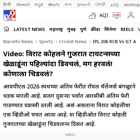
हिन्दी 
News9
ಕನ್ನಡ
తెలుగు
বাংলা
ગુજરાતી
ਪੰਜਾਬੀ
தமிழ்
മലയാള
AQI
LATEST NEWS
महाराष्ट्र
मुंबई
पुणे
क्रीडा
सिनेमा
REELS
Marathi News
Sports
Cricket News
IPL 206 RCB Vs GT A Vi
Video: विराट कोहलीने गुजरात टायटन्सच्या
खेळाडूंना पहिल्यांदा डिवचलं, मग हरवलं!
कोणाला चिडवलं?
आयपीएल 2026 स्पर्धेच्या अंतिम फेरीत रॉयल चॅलेंजर्स बंगळूरने
धडक मारली आहे. सलग दुसऱ्या पर्वात आरसीबी अंतिम फेरी
गाठण्यात यशस्वी ठरली आहे. असं असताना विराट कोहलीचा
एक व्हिडीओ चर्चेत आला आहे. या व्हिडीओत विराट कोहली
गुजरातच्या खेळाडूंना चिडवताना दिसत आहे.