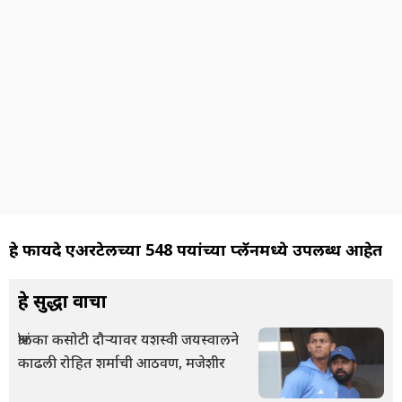
हे फायदे एअरटेलच्या 548 रूपयांच्या प्लॅनमध्ये उपलब्ध आहेत
हे सुद्धा वाचा
श्रीलंका कसोटी दौऱ्यावर यशस्वी जयस्वालने
काढली रोहित शर्माची आठवण, मजेशीर