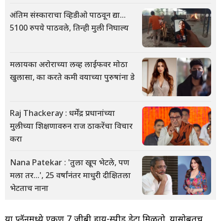
अंतिम संस्काराचा व्हिडीओ पाठवून द्या...
5100 रुपये पाठवले, तिन्ही मुली निघाल्य
मलायका अरोराच्या लव्ह लाईफवर मोठा
खुलासा, का करते कमी वयाच्या पुरुषांना डे
Raj Thackeray : धर्मेंद्र प्रधानांच्या
मुलीच्या शिक्षणावरुन राज ठाकरेंचा विचार
करा
Nana Patekar : 'तुला खूप भेटले, पण
मला तर...', 25 वर्षांनंतर माधुरी दीक्षितला
भेटताच नाना
या प्लॅनमध्ये एकूण 7 जीबी हाय-स्पीड डेटा मिळतो. यासोबतच