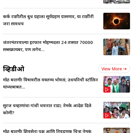
कर्क राशीतील बुध ग्रहाला सूर्यग्रहण ग्रासणार, या राशींनी
जरा सावधच
जंतरमंतरवाल्या इरफान मोहम्मदला 24 तासात 70000
सब्सक्रायबर, पण लगेच...
व्हिडीओ
View More
मोठी बातमी! त्रिषावरील वक्तव्य भोवलं; उधयनिधी स्टॉलिन
यांच्याबाबत...
सुरज चव्हाणांचा गांधी भवनात राडा; नेमके आदेश दिले
कोणी?
मोठी बातमी! शिवसेना पक्ष आणि निवडणूक चिन्ह नेमकं