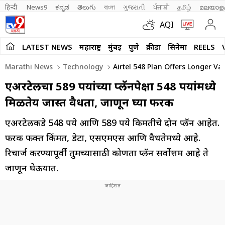
हिन्दी 
News9
ಕನ್ನಡ
తెలుగు
বাংলা
ગુજરાતી
ਪੰਜਾਬੀ
தமிழ்
മലയാള
AQI
LATEST NEWS
महाराष्ट्र
मुंबई
पुणे
क्रीडा
सिनेमा
REELS
Marathi News
Technology
Airtel 548 Plan Offers Longer Va
एअरटेलचा 589 रुपयांच्या प्लॅनपेक्षा 548 रुपयांमध्ये
मिळतेय जास्त वैधता, जाणून घ्या फरक
एअरटेलकडे 548 रुपये आणि 589 रुपये किमतीचे दोन प्लॅन आहेत.
फरक फक्त किंमत, डेटा, एसएमएस आणि वैधतेमध्ये आहे.
रिचार्ज करण्यापूर्वी तुमच्यासाठी कोणता प्लॅन सर्वोत्तम आहे ते
जाणून घेऊयात.