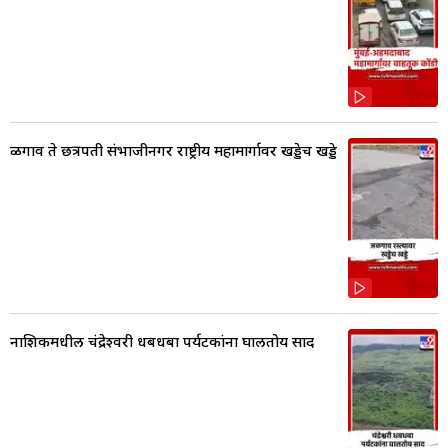
ळगाव ते छत्रपती संभाजीनगर राष्ट्रीय महामार्गावर खड्डेच खड्डे
नाशिकमधील चंद्रेश्वरी धबधबा पर्यटकांना घालतोय साद