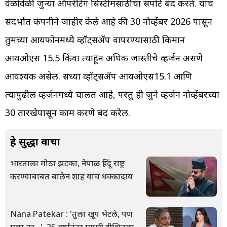
वेळोवेळी जुन्या ऑपरेटिंग सिस्टीमसाठीचा सपोर्ट बंद करते. याच
संदर्भात कंपनीने जाहीर केले आहे की 30 नोव्हेंबर 2026 पासून
तुमच्या आयफोनमध्ये व्हॉट्सॲप वापरण्यासाठी किमान
आयओएस 15.5 किंवा त्याहून अधिक जास्तीचे व्हर्जन असणे
आवश्यक असेल. सध्या व्हॉट्सॲप आयओएस15.1 आणि
त्यापुढील व्हर्जनमध्ये चालत आहे, परंतु ही जुने व्हर्जन नोव्हेंबरच्या
30 तारखेपासून काम करणे बंद करेल.
हे सुद्धा वाचा
भारताला मोठा झटका, नेपाळ हिंदू राष्ट्र
करण्याबाबत बालेन शाह यांचं धक्कादाय
Nana Patekar : 'तुला खूप भेटले, पण
मला तर...', 25 वर्षांनंतर माधुरी दीक्षितला