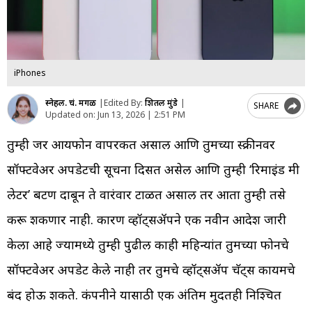
iPhones
स्नेहल. चं. मेंगळ
|
Edited By:
शितल मुंडे
|
SHARE
Updated on:
Jun 13, 2026 | 2:51 PM
तुम्ही जर आयफोन वापरकर्ते असाल आणि तुमच्या स्क्रीनवर
सॉफ्टवेअर अपडेटची सूचना दिसत असेल आणि तुम्ही ‘रिमाइंड मी
लेटर’ बटण दाबून ते वारंवार टाळत असाल तर आता तुम्ही तसे
करू शकणार नाही. कारण व्हॉट्सॲपने एक नवीन आदेश जारी
केला आहे ज्यामध्ये तुम्ही पुढील काही महिन्यांत तुमच्या फोनचे
सॉफ्टवेअर अपडेट केले नाही तर तुमचे व्हॉट्सॲप चॅट्स कायमचे
बंद होऊ शकते. कंपनीने यासाठी एक अंतिम मुदतही निश्चित