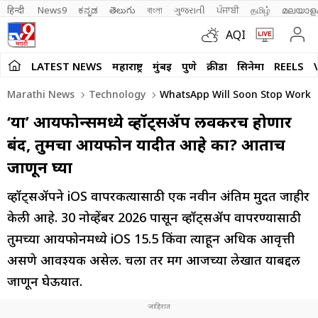
हिन्दी 
News9
ಕನ್ನಡ
తెలుగు
বাংলা
ગુજરાતી
ਪੰਜਾਬੀ
தமிழ்
മലയാള
AQI
LATEST NEWS
महाराष्ट्र
मुंबई
पुणे
क्रीडा
सिनेमा
REELS
Marathi News
Technology
WhatsApp Will Soon Stop Workin
‘या’ आयफोन्समध्ये व्हॉट्सॲप लवकरच होणार
बंद, तुमचा आयफोन यादीत आहे का? आताच
जाणून घ्या
व्हॉट्सॲपने iOS वापरकर्त्यांसाठी एक नवीन अंतिम मुदत जाहीर
केली आहे. 30 नोव्हेंबर 2026 पासून व्हॉट्सॲप वापरण्यासाठी
तुमच्या आयफोनमध्ये iOS 15.5 किंवा त्याहून अधिक आवृत्ती
असणे आवश्यक असेल. चला तर मग आजच्या लेखात याबद्दल
जाणून घेऊयात.