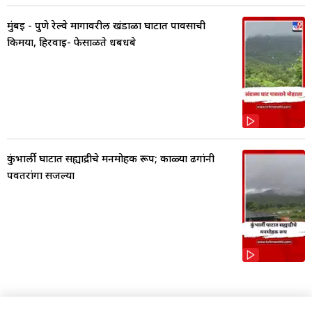
मुंबई - पुणे रेल्वे मार्गावरील खंडाळा घाटात पावसाची
किमया, हिरवाई- फेसाळते धबधबे
कुंभार्ली घाटात सह्याद्रीचे मनमोहक रूप; काळ्या ढगांनी
पर्वतरांगा सजल्या