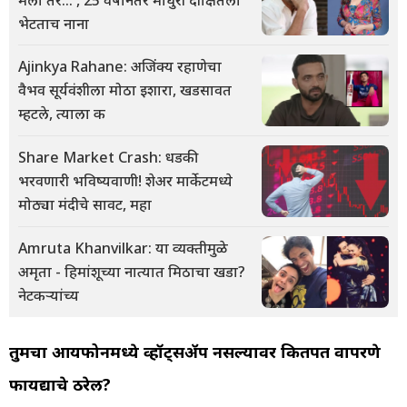
भेटताच नाना
Ajinkya Rahane: अजिंक्य रहाणेचा
वैभव सूर्यवंशीला मोठा इशारा, खडसावत
म्हटले, त्याला क
Share Market Crash: धडकी
भरवणारी भविष्यवाणी! शेअर मार्केटमध्ये
मोठ्या मंदीचे सावट, महा
Amruta Khanvilkar: या व्यक्तीमुळे
अमृता - हिमांशूच्या नात्यात मिठाचा खडा?
नेटकऱ्यांच्य
तुमचा आयफोनमध्ये व्हॉट्सॲप नसल्यावर कितपत वापरणे
फायद्याचे ठरेल?