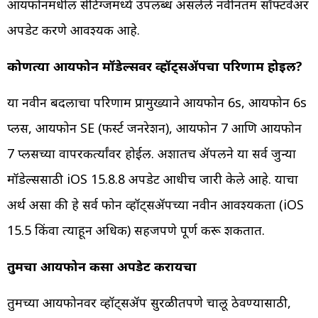
आयफोनमधील सेटिंग्जमध्ये उपलब्ध असलेले नवीनतम सॉफ्टवेअर
अपडेट करणे आवश्यक आहे.
कोणत्या आयफोन मॉडेल्सवर व्हॉट्सॲपचा परिणाम होईल?
या नवीन बदलाचा परिणाम प्रामुख्याने आयफोन 6s, आयफोन 6s
प्लस, आयफोन SE (फर्स्ट जनरेशन), आयफोन 7 आणि आयफोन
7 प्लसच्या वापरकर्त्यांवर होईल. अशातच ॲपलने या सर्व जुन्या
मॉडेल्ससाठी iOS 15.8.8 अपडेट आधीच जारी केले आहे. याचा
अर्थ असा की हे सर्व फोन व्हॉट्सॲपच्या नवीन आवश्यकता (iOS
15.5 किंवा त्याहून अधिक) सहजपणे पूर्ण करू शकतात.
तुमचा आयफोन कसा अपडेट करायचा
तुमच्या आयफोनवर व्हॉट्सॲप सुरळीतपणे चालू ठेवण्यासाठी,