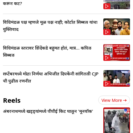
करून कट?
विधिमंडळ पक्ष म्हणजे मूळ पक्ष नाही; कोर्टात सिब्बल यांचा
युक्तिवाद
विधिमंडळ स्तरावर शिंदेंकडे बहुमत होतं, मात्र... कपिल
सिब्बल
सप्टेंबरमध्ये मोठा निर्णय! अभिजीत दिपकेंनी सांगितली CJP
ची पुढील रणनीत
Reels
View More
अंबरनाथमध्ये खड्ड्यांमध्ये पीपीई किट घालून 'मूनवॉक'