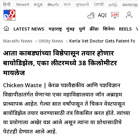
हिन्दी 
News9
ಕನ್ನಡ
తెలుగు
বাংলা
ગુજરાતી
ਪੰਜਾਬੀ
தமிழ்
മലയാള
AQI
LATEST NEWS
महाराष्ट्र
मुंबई
पुणे
क्रीडा
सिनेमा
REELS
Marathi News
Utility News
Kerla Vet Doctor Gets Patent Fo
आता कोंबड्यांच्या विष्ठेपासून तयार होणार
बायोडिझेल, एका लीटरमध्ये 38 किलोमीटर
मायलेज
Chicken Waste | केरळ पशुवैद्यकीय आणि पशुविज्ञान
विद्यापीठातंर्गत येणाऱ्या एका महाविद्यालयात जॉन अब्राहम
प्राध्यापक आहेत. गेल्या सात वर्षांपासून ते चिकन वेस्टपासून
बायोडिझेल तयार करण्यासाठी तंत्र विकसित करत होते. त्यांच्या
या प्रयोगाला अखेर यश आले असून त्यांना या शोधासाठीचे
पेटंटही देण्यात आले आहे.