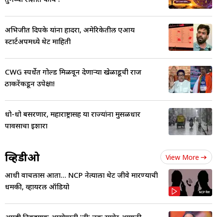
अभिजीत दिपके यांना हादरा, अमेरिकेतील एआय
स्टार्टअपमध्ये थेट माहिती
CWG स्पर्धेत गोल्ड मिळवून देणाऱ्या खेळाडूची राज
ठाकरेंकडून उपेक्षा!
धो-धो बसरणार, महाराष्ट्रासह या राज्यांना मुसळधार
पावसाचा इशारा
व्हिडीओ
View More
आधी वाचलास आता... NCP नेत्याला थेट जीवे मारण्याची
धमकी, व्हायरल ऑडियो
आम्ही निवडणुक आयोगाची 'ती' चूक समोर आणली,