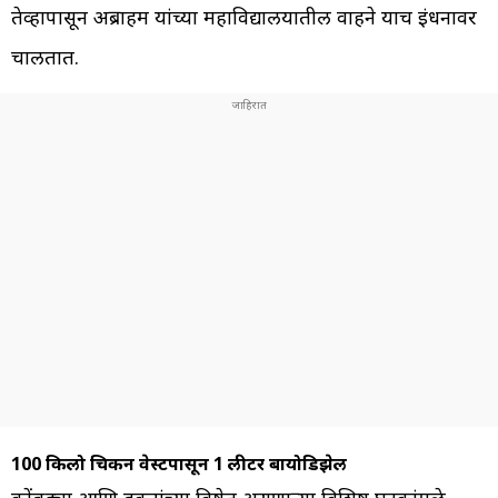
तेव्हापासून अब्राहम यांच्या महाविद्यालयातील वाहने याच इंधनावर
चालतात.
100 किलो चिकन वेस्टपासून 1 लीटर बायोडिझेल
कोंबड्या आणि डुकरांच्या विष्ठेत असणाऱ्या विशिष्ट घटकांमुळे