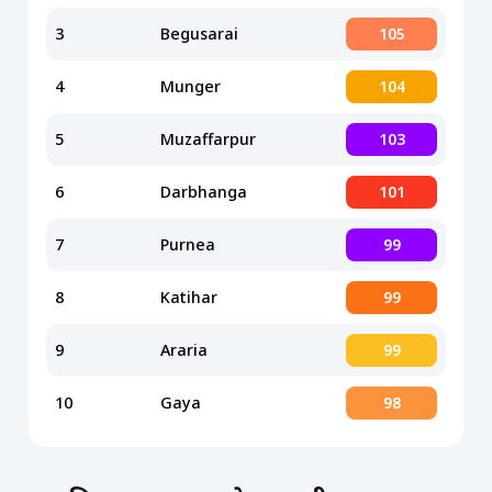
3
Begusarai
105
4
Munger
104
5
Muzaffarpur
103
6
Darbhanga
101
7
Purnea
99
8
Katihar
99
9
Araria
99
10
Gaya
98