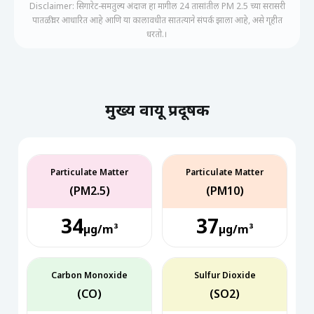
Disclaimer: सिगारेट-समतुल्य अंदाज हा मागील 24 तासांतील PM 2.5 च्या सरासरी
पातळीवर आधारित आहे आणि या कालावधीत सातत्याने संपर्क झाला आहे, असे गृहीत
धरतो.।
मुख्य वायू प्रदूषक
Particulate Matter
Particulate Matter
(PM2.5)
(PM10)
34
37
µg/m³
µg/m³
Carbon Monoxide
Sulfur Dioxide
(CO)
(SO2)