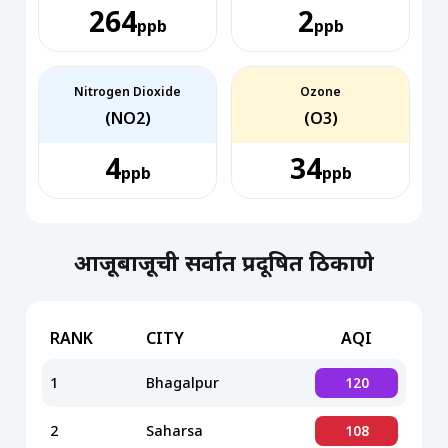
264
2
ppb
ppb
Nitrogen Dioxide
Ozone
(NO2)
(O3)
4
34
ppb
ppb
आजूबाजूची सर्वात प्रदूषित ठिकाणे
RANK
CITY
AQI
1
Bhagalpur
120
2
Saharsa
108