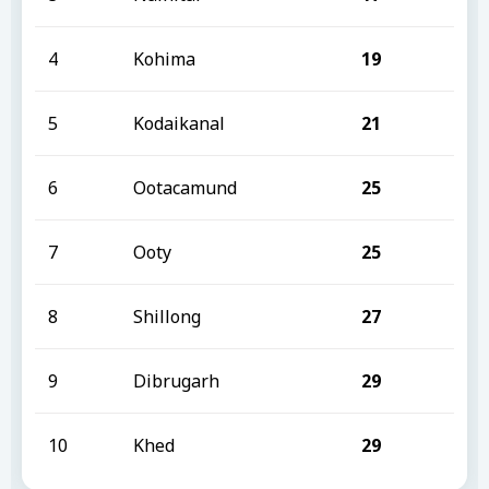
4
Kohima
19
5
Kodaikanal
21
6
Ootacamund
25
7
Ooty
25
8
Shillong
27
9
Dibrugarh
29
10
Khed
29