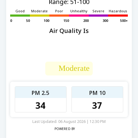
Range: 51-100
Good
Moderate
Poor
Unhealthy
Severe
Hazardous
0
50
100
150
200
300
500+
Air Quality Is
Moderate
PM 2.5
PM 10
34
37
Last Updated: 06 August 2026 | 12:30 PM
POWERED BY