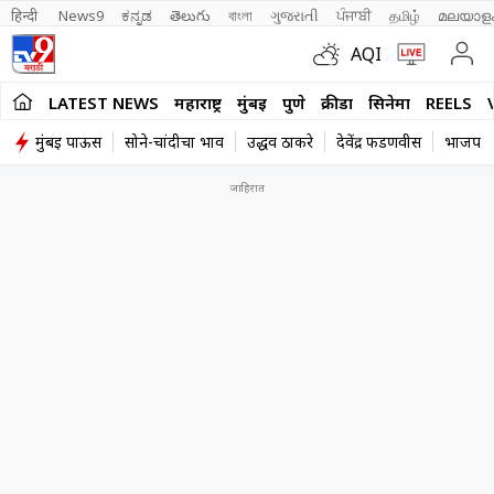
हिन्दी 
News9
ಕನ್ನಡ
తెలుగు
বাংলা
ગુજરાતી
ਪੰਜਾਬੀ
தமிழ்
മലയാള
AQI
LATEST NEWS
महाराष्ट्र
मुंबई
पुणे
क्रीडा
सिनेमा
REELS
मुंबई पाऊस
सोने-चांदीचा भाव
उद्धव ठाकरे
देवेंद्र फडणवीस
भाजप