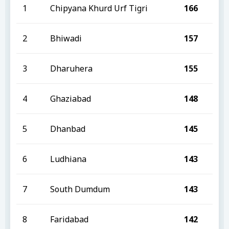
1
Chipyana Khurd Urf Tigri
166
2
Bhiwadi
157
3
Dharuhera
155
4
Ghaziabad
148
5
Dhanbad
145
6
Ludhiana
143
7
South Dumdum
143
8
Faridabad
142