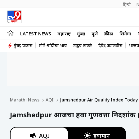
हिन्दी 
N
LATEST NEWS
महाराष्ट्र
मुंबई
पुणे
क्रीडा
सिनेमा
मुंबई पाऊस
सोने-चांदीचा भाव
उद्धव ठाकरे
देवेंद्र फडणवीस
भाजप
Marathi News
AQI
Jamshedpur Air Quality Index Today
Jamshedpur आजचा हवा गुणवत्ता निर्देशांक 
AQI
हवामान