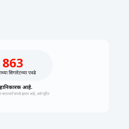
863
ाच्या सिगारेटच्या एवढे
े हानिकारक आहे.
ातत्याने संपर्क झाला आहे, असे गृहीत