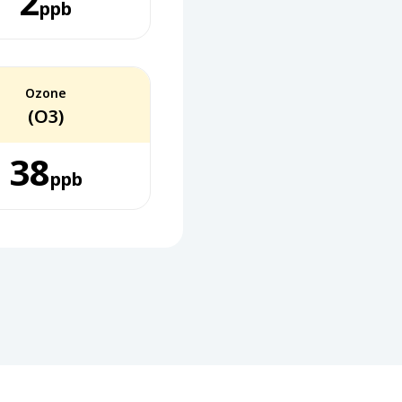
2
ppb
Ozone
(O3)
38
ppb