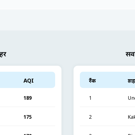
शहर
सर्
AQI
रँक
शह
189
1
Un
175
2
Ka