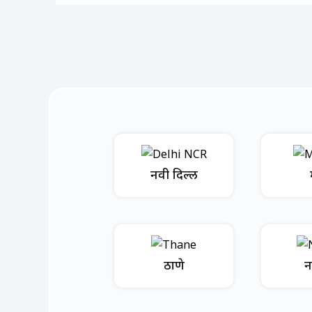
नवी दिल्ली
ठाणे
न