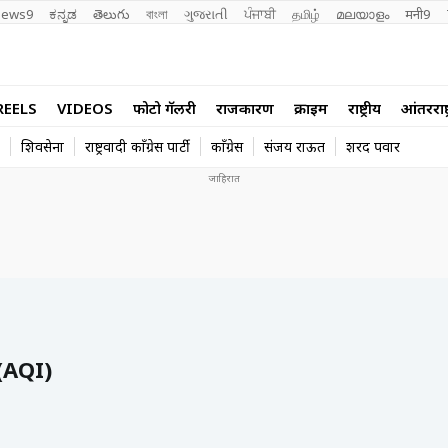
ews9
ಕನ್ನಡ
తెలుగు
বাংলা
ગુજરાતી
ਪੰਜਾਬੀ
தமிழ்
മലയാളം
मनी9
REELS
VIDEOS
फोटो गॅलरी
राजकारण
क्राईम
राष्ट्रीय
आंतरराष्ट
शिवसेना
राष्ट्रवादी काँग्रेस पार्टी
काँग्रेस
संजय राऊत
शरद पवार
(AQI)