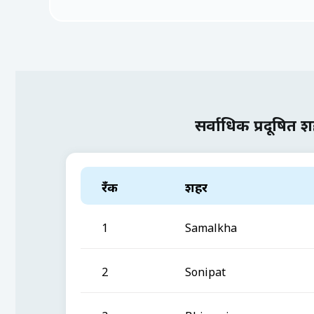
सर्वाधिक प्रदूषित 
रँक
शहर
1
Samalkha
2
Sonipat