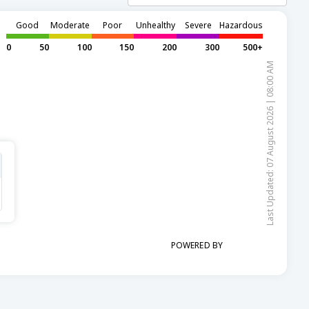
Good
Moderate
Poor
Unhealthy
Severe
Hazardous
0
50
100
150
200
300
500+
Last Updated: 07 August 2026 | 08:00 AM
POWERED BY