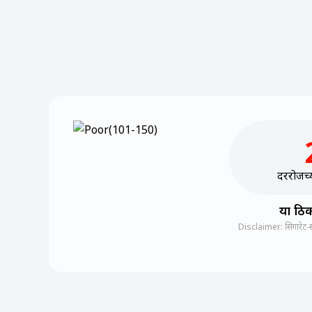
दररोजच्य
या ठिक
Disclaimer: सिगारेट-स