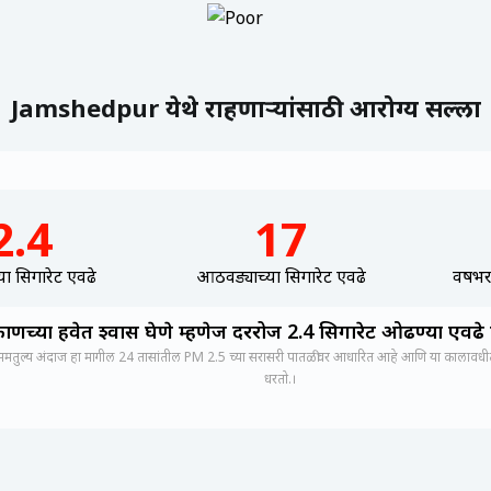
Jamshedpur येथे राहणाऱ्यांसाठी आरोग्य सल्ला
2.4
17
ा सिगारेट एवढे
आठवड्याच्या सिगारेट एवढे
वर्षभर
ाणच्या हवेत श्वास घेणे म्हणेज दररोज 2.4 सिगारेट ओढण्या एवढ
मतुल्य अंदाज हा मागील 24 तासांतील PM 2.5 च्या सरासरी पातळीवर आधारित आहे आणि या कालावधीत स
धरतो.।