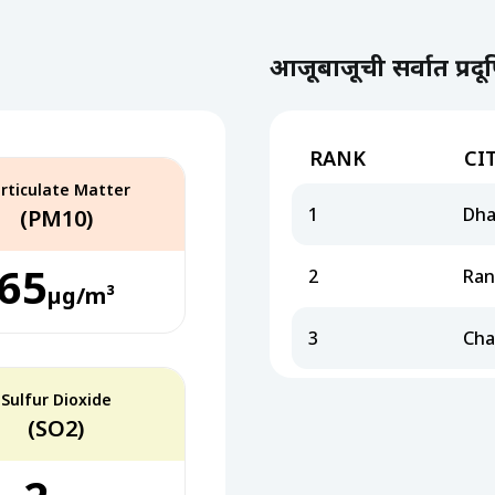
आजूबाजूची सर्वात प्रद
RANK
CI
rticulate Matter
1
Dh
(PM10)
65
2
Ran
µg/m³
3
Cha
Sulfur Dioxide
(SO2)