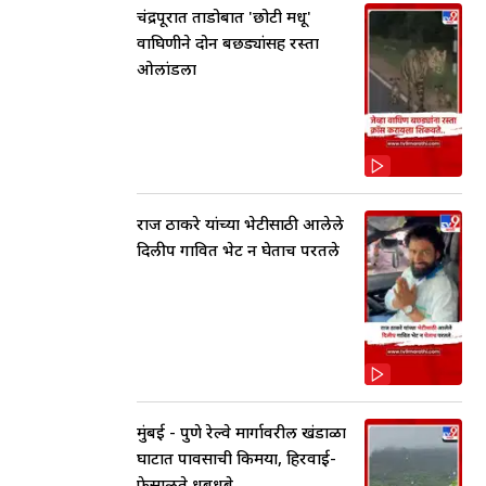
चंद्रपूरात ताडोबात 'छोटी मधू'
वाघिणीने दोन बछड्यांसह रस्ता
ओलांडला
राज ठाकरे यांच्या भेटीसाठी आलेले
दिलीप गावित भेट न घेताच परतले
मुंबई - पुणे रेल्वे मार्गावरील खंडाळा
घाटात पावसाची किमया, हिरवाई-
फेसाळते धबधबे