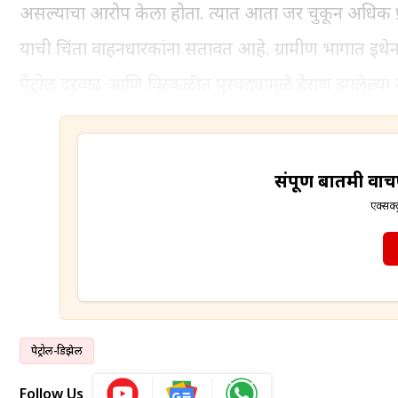
असल्याचा आरोप केला होता. त्यात आता जर चुकून अधिक प्र
याची चिंता वाहनधारकांना सतावत आहे. ग्रामीण भागात इथेन
पेट्रोल दरवाढ आणि विस्कळीत पुरवठ्यामुळे हैराण झालेल्या
संपूर्ण बातमी व
एक्सक्ल
पेट्रोल-डिझेल
Follow Us