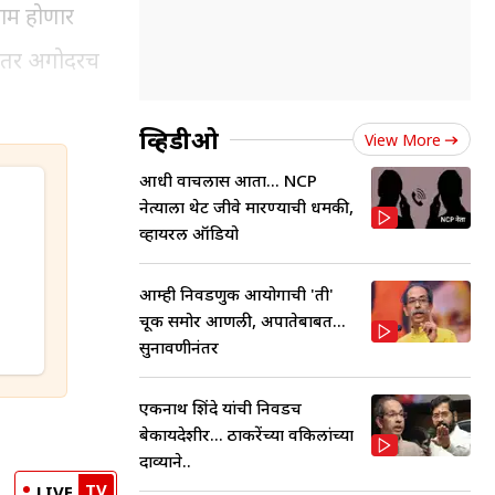
णाम होणार
ही तर अगोदरच
व्हिडीओ
View More
आधी वाचलास आता... NCP
नेत्याला थेट जीवे मारण्याची धमकी,
व्हायरल ऑडियो
आम्ही निवडणुक आयोगाची 'ती'
चूक समोर आणली, अपात्रतेबाबत...
सुनावणीनंतर
एकनाथ शिंदे यांची निवडच
बेकायदेशीर... ठाकरेंच्या वकिलांच्या
दाव्याने..
TV
LIVE