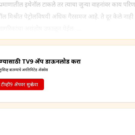
माणातील इथेनॉल टाकले तर त्याचा जुन्या वाहनांवर काय परि
ॉल मिश्रीत पेट्रोलविषयी अधिक गैरसमज आहे. ते दूर केले ना
 नागरिकांचा असंतोष उफाळून येईल. ...
ाचण्यासाठी TV9 अ‍ॅप डाऊनलोड करा
ुसिव्ह बातम्यांचे अनलिमिटेड अ‍ॅक्सेस
टीव्ही9 अ‍ॅपवर सुरू ठेवा