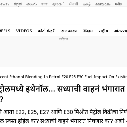
ews9
ಕನ್ನಡ
తెలుగు
বাংলা
ગુજરાતી
ਪੰਜਾਬੀ
தமிழ்
മലയാളം
मनी9
REELS
VIDEOS
फोटो गॅलरी
राजकारण
क्राईम
राष्ट्रीय
आंतरराष्ट
nt Ethanol Blending In Petrol E20 E25 E30 Fuel Impact On Existin
ट्रोलमध्ये इथेनॉल… सध्याची वाहनं भंगारा
?
आता E22, E25, E27 आणि E30 मिश्रीत पेट्रोल विक्रीचा निर्
्रोल स्वस्त होईल का? सध्याची वाहनं भंगारात निघणार का? अशी अ