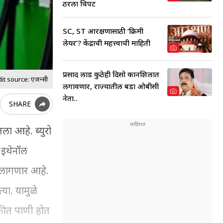
ठरला चित्रपट
SC, ST आरक्षणासाठी ‘क्रिमी
लेयर’? केंद्राची महत्त्वाची माहिती
प्रसाद लाड कुठेही दिसो कानशिलात
t source: एजन्सी
लगावणार, राज्यातील बडा ओबीसी
नेता..
SHARE
ा आहे. ब्युरो
 इथेनॉल
ी लागणार आहे.
या. यामुळे
ाकीत पाणी होत