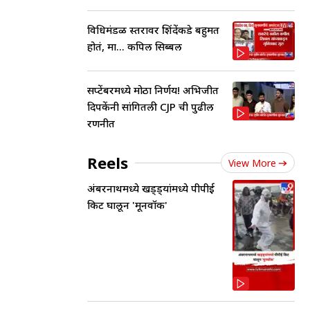
विधिमंडळ स्तरावर शिंदेंकडे बहुमत
होतं, मात्र... कपिल सिब्बल
सप्टेंबरमध्ये मोठा निर्णय! अभिजीत
दिपकेंनी सांगितली CJP ची पुढील
रणनीत
Reels
View More
अंबरनाथमध्ये खड्ड्यांमध्ये पीपीई
किट घालून 'मूनवॉक'