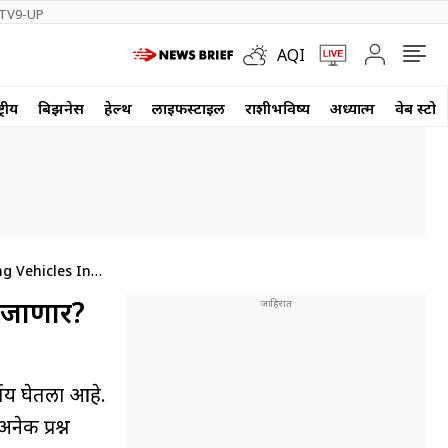
TV9-UP
AQI
्रीय
बिझनेस
हेल्थ
लाईफस्टाईल
राशीभविष्य
अध्यात्म
वेब स्टोर
g Vehicles In
त जाणार?
णय घेतला आहे.
नेक प्रश्न