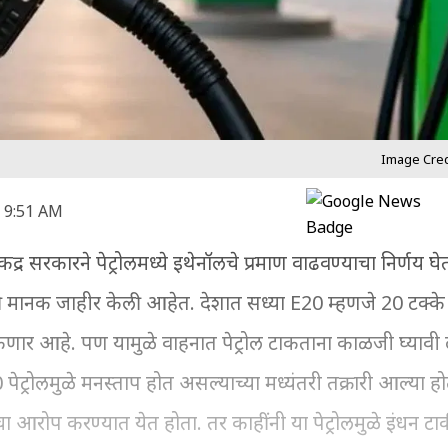
Image Credi
 9:51 AM
ारने पेट्रोलमध्ये इथेनॉलचे प्रमाण वाढवण्याचा निर्णय घेतल
 मानक जाहीर केली आहेत. देशात सध्या E20 म्हणजे 20 टक्के
 टाकणार आहे. पण यामुळे वाहनात पेट्रोल टाकताना काळजी घ्याव
ट्रोलमुळे मनस्ताप होत असल्याच्या मध्यंतरी तक्रारी आल्या होत्
ा आरोप करण्यात येत होता. तर काहींनी या पेट्रोलमुळे इंधन ट