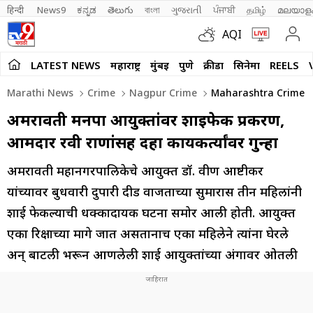
हिन्दी 
News9
ಕನ್ನಡ
తెలుగు
বাংলা
ગુજરાતી
ਪੰਜਾਬੀ
தமிழ்
മലയാള
AQI
LATEST NEWS
महाराष्ट्र
मुंबई
पुणे
क्रीडा
सिनेमा
REELS
Marathi News
Crime
Nagpur Crime
Maharashtra Crime N
अमरावती मनपा आयुक्तांवर शाईफेक प्रकरण,
आमदार रवी राणांसह दहा कार्यकर्त्यांवर गुन्हा
अमरावती महानगरपालिकेचे आयुक्त डॉ. प्रवीण आष्टीकर
यांच्यावर बुधवारी दुपारी दीड वाजताच्या सुमारास तीन महिलांनी
शाई फेकल्याची धक्कादायक घटना समोर आली होती. आयुक्त
एका रिक्षाच्या मागे जात असतानाच एका महिलेने त्यांना घेरले
अन् बाटली भरून आणलेली शाई आयुक्तांच्या अंगावर ओतली