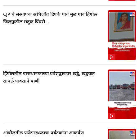
CJP चे संस्थापक अभिजीत दिपके यांचे मुळ गाव हिंगोली
जिल्ह्यातील संतुक पिंपरी...
हिंगोलीतील बसस्थानकाच्या प्रवेशद्वारावर खड्डे, खड्डयात
साचले पावसाचे पाणी
आंबोलीतील पर्यटनस्थळाचा पर्यटकांना आकर्षण