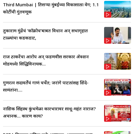
Third Mumbai | तिसऱ्या मुंबईच्या विकासाला वेग; 1.1
कोटींची गुंतवणूक
तुकाराम मुंढेंचं ‘कॉक्रोच’बाबत विधान अन् सभागृहात
टाळ्यांचा कडकडाट,
राज ठाकरेंचा आरोप अन् फडणवीस सरकार ॲक्शन
मोडमध्ये! सिद्धिविनायक...
गुणरत्न सदावर्तेंचं गाणं चर्चेत; जरांगे पाटलांसह शिंदे-
सामंतांना....
नाशिक सिंहस्थ कुंभमेळा कारभारावर साधू-महंत नाराज?
अचानक... कारण काय?