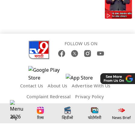
FOLLOW US ON
Contact Us
About Us
Advertise With Us
Complaint Redressal
Privacy Policy
Terms and Conditions
मेन्यू
रिल्स
व्हिडीओ
फोटोगॅलरी
News Brief
Network Sites:
TV9 Bharatvarsh
TV9 Telugu
TV9 Kannada
TV9 Bangla