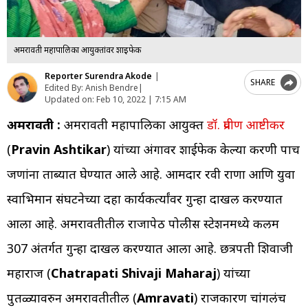
अमरावती महापालिका आयुक्तांवर शाईफेक
Reporter Surendra Akode
|
SHARE
Edited By: Anish Bendre
|
Updated on:
Feb 10, 2022 | 7:15 AM
अमरावती :
अमरावती महापालिका आयुक्त
डॉ. प्रवीण आष्टीकर
(
Pravin Ashtikar
) यांच्या अंगावर शाईफेक केल्या प्रकरणी पाच
जणांना ताब्यात घेण्यात आले आहे. आमदार रवी राणा आणि युवा
स्वाभिमान संघटनेच्या दहा कार्यकर्त्यांवर गुन्हा दाखल करण्यात
आला आहे. अमरावतीतील राजापेठ पोलीस स्टेशनमध्ये कलम
307 अंतर्गत गुन्हा दाखल करण्यात आला आहे. छत्रपती शिवाजी
महाराज (
Chatrapati Shivaji Maharaj
) यांच्या
पुतळ्यावरुन अमरावतीतील (
Amravati
) राजकारण चांगलंच