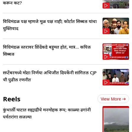
करून कट?
विधिमंडळ पक्ष म्हणजे मूळ पक्ष नाही; कोर्टात सिब्बल यांचा
युक्तिवाद
विधिमंडळ स्तरावर शिंदेंकडे बहुमत होतं, मात्र... कपिल
सिब्बल
सप्टेंबरमध्ये मोठा निर्णय! अभिजीत दिपकेंनी सांगितली CJP
ची पुढील रणनीत
Reels
View More
कुंभार्ली घाटात सह्याद्रीचे मनमोहक रूप; काळ्या ढगांनी
पर्वतरांगा सजल्या