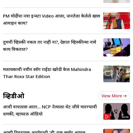
PM मोदींचा नवा इन्स्टा Video आला, जनतेला केलेले खास
आवाहन काय?
तुमची व्हिस्की नकली तर नाही ना?, देशात व्हिस्कीच्या नावे
काय विकतात?
मलायकाची नवीन स्वॅग राईड! खरेदी केली Mahindra
Thar Roxx Star Edition
व्हिडीओ
View More
आधी वाचलास आता... NCP नेत्याला थेट जीवे मारण्याची
धमकी, व्हायरल ऑडियो
आम्ही निवडणुक आयोगाची 'ती' चूक समोर आणली,