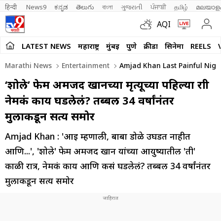
हिन्दी 
News9
ಕನ್ನಡ
తెలుగు
বাংলা
ગુજરાતી
ਪੰਜਾਬੀ
தமிழ்
മലയാള
AQI
LATEST NEWS
महाराष्ट्र
मुंबई
पुणे
क्रीडा
सिनेमा
REELS
Marathi News
Entertainment
Amjad Khan Last Painful Night
‘शोले’ फेम अमजद खानच्या मृत्यूच्या पहिल्या रात्री
नेमकं काय घडलेलं? तब्बल 34 वर्षांनंतर
मुलाकडून सत्य समोर
Amjad Khan : 'आई म्हणाली, बाबा डोळे उघडत नाहीत
आणि...', 'शोले' फेम अमजद खान यांच्या आयुष्यातील 'ती'
काळी रात्र, नेमकं काय आणि कसं घडलेलं? तब्बल 34 वर्षांनंतर
मुलाकडून सत्य समोर