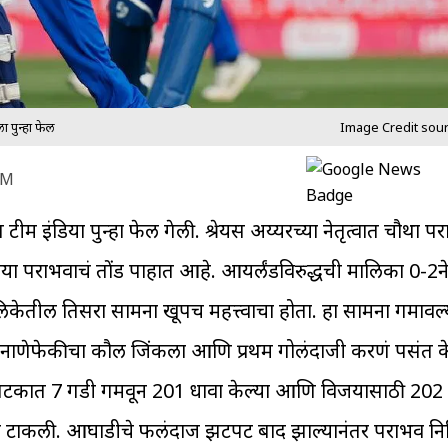
ा पुन्हा फेल
Image Credit sour
AM
 टीम इंडिया पुन्हा फेल गेली. श्रेयस अय्यरच्या नेतृत्वात चौथा
िया पराभवाचं तोंड पाहात आहे. आयर्लंडविरुद्धची मालिका 0-2न
 मालिकेतील तिसरा सामना खूपच महत्त्वाचा होता. हा सामना गमावल
नाणेफेकीचा कौल जिंकला आणि प्रथम गोलंदाजी करणं पसंत केलं
0 षटकात 7 गडी गमवून 201 धावा केल्या आणि विजयासाठी 202 ध
ांगी टाकली. आघाडीचे फलंदाज झटपट बाद झाल्यानंतर पराभव नि