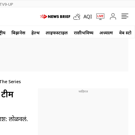
TV9-UP
AQI
्रीय
बिझनेस
हेल्थ
लाईफस्टाईल
राशीभविष्य
अध्यात्म
वेब स्टोर
The Series
 टीम
्षरश: लोळवलं.