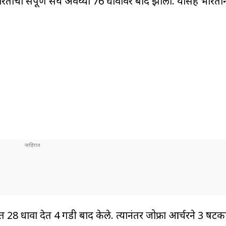
 भारताचा संपूर्ण संघ अवघ्या 76 धावांवर बाद झाला. यासह भारता
त 28 धावा देत 4 गडी बाद केले. त्यानंतर जोफ्रा आर्चरने 3 षट