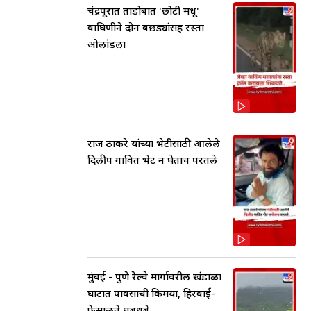
चंद्रपूरात ताडोबात 'छोटी मधू'
वाघिणीने दोन बछड्यांसह रस्ता
ओलांडला
राज ठाकरे यांच्या भेटीसाठी आलेले
दिलीप गावित भेट न घेताच परतले
मुंबई - पुणे रेल्वे मार्गावरील खंडाळा
घाटात पावसाची किमया, हिरवाई-
फेसाळते धबधबे