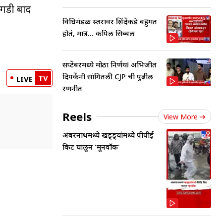
 गडी बाद
विधिमंडळ स्तरावर शिंदेंकडे बहुमत
होतं, मात्र... कपिल सिब्बल
सप्टेंबरमध्ये मोठा निर्णय! अभिजीत
दिपकेंनी सांगितली CJP ची पुढील
TV
LIVE
रणनीत
Reels
View More
अंबरनाथमध्ये खड्ड्यांमध्ये पीपीई
किट घालून 'मूनवॉक'