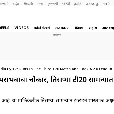
ews9
ಕನ್ನಡ
తెలుగు
বাংলা
ગુજરાતી
ਪੰਜਾਬੀ
தமிழ்
മലയാളം
मनी9
REELS
VIDEOS
फोटो गॅलरी
राजकारण
क्राईम
राष्ट्रीय
आंतरराष्ट
dia By 125 Runs In The Third T20 Match And Took A 2 0 Lead In 
ात पराभवाचा चौकार, तिसऱ्या टी20 सामन्यात
रू आहे. या मालिकेतील तिसऱ्या सामन्यात इंग्लंडने भारताला अक