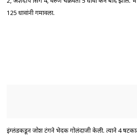
2, अर्शदीप सिंग 4, वरुण चक्रवर्ती 5 धावा करून बाद झाले.
125 धावांनी गमावला.
इंग्लंडकडून जोश टंगने भेदक गोलंदाजी केली. त्याने 4 षटका