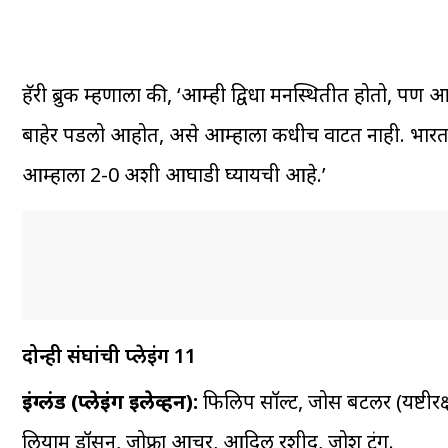
हॅरी ब्रुक म्हणाला की, ‘आम्ही द्विधा मनस्थितीत होतो, 
बाहेर पडलो आहोत, असे आम्हाला कधीच वाटत नाही. भारत आण
आम्हाला 2-0 अशी आघाडी घ्यायची आहे.’
दोन्ही संघांची प्लेइंग 11
इंग्लंड (प्लेइंग इलेव्हन):
फिलिप सॉल्ट, जोस बटलर (यष्टीरक्ष
लियाम डॉसन, जोफ्रा आर्चर, आदिल रशीद, जोश टंग.