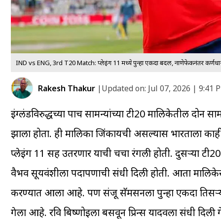
IND vs ENG, 3rd T20 Match: प्लेइंग 11 मध्ये पुन्हा एकदा बदल, नाणेफेकीनंतर कर्णधार श
Rakesh Thakur
|
Updated on:
Jul 07, 2026 | 9:41 
इंग्लंडविरुद्धच्या पाच सामन्यांच्या टी20 मालिकेतील दोन स
झाला होता. ही मालिका जिंकायची असल्यास भारताला काहीह
प्लेइंग 11 सह उतरणार याची चर्चा रंगली होती. दुसऱ्या टी
वैभव सूर्यवंशीला पदार्पणाची संधी दिली होती. आता मालिके
करण्यात आला आहे. पण संजू सॅमसनला पुन्हा एकदा तिसऱ
गेला आहे. रवि बिष्णोईला बसवून प्रिन्स यादवला संधी दिली 