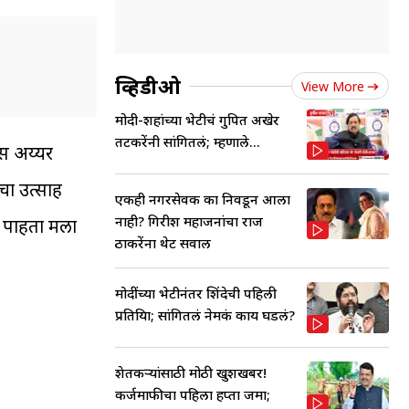
व्हिडीओ
View More
मोदी-शहांच्या भेटीचं गुपित अखेर
तटकरेंनी सांगितलं; म्हणाले...
यस अय्यर
चा उत्साह
एकही नगरसेवक का निवडून आला
नाही? गिरीश महाजनांचा राज
ी पाहता मला
ठाकरेंना थेट सवाल
मोदींच्या भेटीनंतर शिंदेची पहिली
प्रतिक्रिया; सांगितलं नेमकं काय घडलं?
शेतकऱ्यांसाठी मोठी खुशखबर!
कर्जमाफीचा पहिला हप्ता जमा;