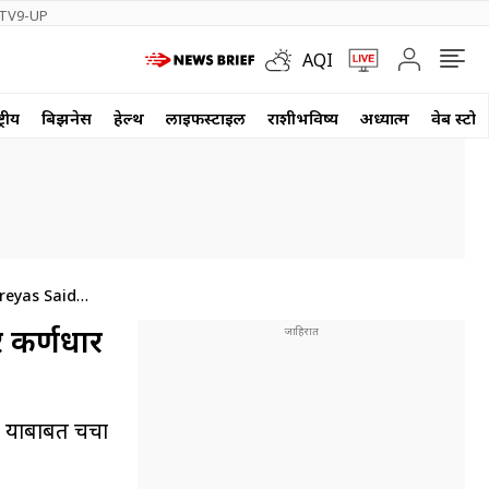
TV9-UP
AQI
्रीय
बिझनेस
हेल्थ
लाईफस्टाईल
राशीभविष्य
अध्यात्म
वेब स्टोर
reyas Said
 कर्णधार
 याबाबत चर्चा