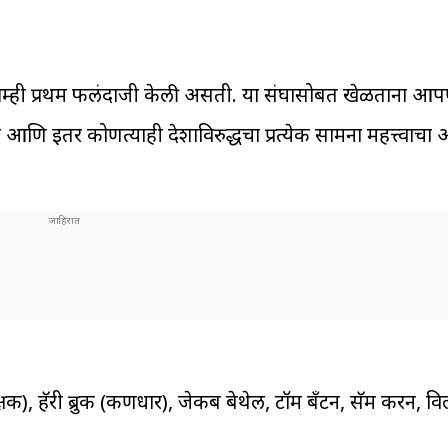
पण आम्ही प्रथम फलंदाजी केली असती. या संघासोबत खेळताना आप
ि इतर कोणत्याही देशाविरुद्धचा प्रत्येक सामना महत्त्वाचा
क), हॅरी ब्रुक (कर्णधार), जेकब बेथेल, टॉम बँटन, सॅम करन, वि