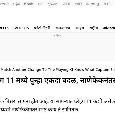
ews9
ಕನ್ನಡ
తెలుగు
বাংলা
ગુજરાતી
ਪੰਜਾਬੀ
தமிழ்
മലയാളം
मनी9
REELS
VIDEOS
फोटो गॅलरी
राजकारण
क्राईम
राष्ट्रीय
आंतरराष्ट
Match Another Change To The Playing XI Know What Captain Sh
11 मध्ये पुन्हा एकदा बदल, नाणेफेकीनंतर
ेतील तिसरा सामना होत आहे. या सामन्यात प्लेइंग 11 कशी असेल
यरने नाणेफेकीनंतर स्पष्ट काय ते सांगितलं.