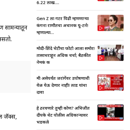
6.22 लाख....
Gen Z ला गटर पिढी म्हणणाऱ्या
कंगना राणौतचा अचानक यू-टर्न!
ण सामन्यातून
म्हणाल्या...
 असतो.
मोदी-शिंदे भेटीचा फोटो आला समोर!
तासाभराहून अधिक चर्चा; बैठकीत
नेमकं क
मी असेपर्यंत जरांगेंवर उपोषणाची
वेळ येऊ देणार नाही! लाड यांचा
दावा
हे ठरवणारे तुम्ही कोण? अभिजीत
दीपके थेट पोलीस अधिकाऱ्यावर
ल जॅक्स,
भडकले