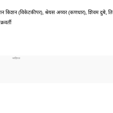
शान किशन (विकेटकीपर), श्रेयस अय्यर (कर्णधार), शिवम दुबे, ति
्रवर्ती