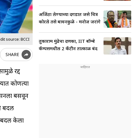
अजिंठा लेण्याच्या दगडात जसे चित्र
कोरले तसे बावनकुळे - मनोज जरांगे
dit source: BCCI
तुकाराम मुंढेचा दणका, IIT बॉम्बे
कॅम्पसमधील 2 कँटीन तात्काळ बंद
SHARE
मुळे रद्द
्यात कोणत्या
ॅमसनला बसवून
ये बदल
 बदल केला