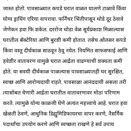
जास्त होतो. पावसाळ्यात कपडे घरात वाळत घालणे टाळावे किंवा
योग्य ड्रायिंग एरिया वापरावा. फर्निचर भिंतीपासून थोडे दूर ठेवावे
जेणेकरून हवा फिरू शकेल. दररोज थोडा वेळ सूर्यप्रकाश मिळाल्यास
घरातील बॅक्टेरिया आणि बुरशी कमी होतात. तसेच ओलसर कपडे
किंवा वस्तू दीर्घकाळ साठवून ठेवू नयेत. नियमित साफसफाई आणि
हवेशीर वातावरण यामुळे घरात आर्द्रता वाढण्याची शक्यता कमी
होते. या सवयी दीर्घकाळ पाळल्यास पावसाळ्यातही घर सुरक्षित,
स्वच्छ आणि आरोग्यदायी राहते. पावसाळा आनंददायी असला तरी
त्यासोबत येणारी आर्द्रता घरातील वातावरणावर मोठा परिणाम
करते. त्यामुळे योग्य काळजी घेणे अत्यंत महत्त्वाचे आहे. घरात हवा
खेळती ठेवणे, आधुनिक डिह्युमिडिफायरचा वापर करणे, नैसर्गिक
पदार्थांचा उपयोग करणे आणि स्वच्छता राखणे हे सर्व उपाय