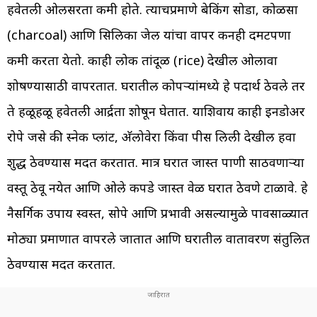
हवेतली ओलसरता कमी होते. त्याचप्रमाणे बेकिंग सोडा, कोळसा
(charcoal) आणि सिलिका जेल यांचा वापर करूनही दमटपणा
कमी करता येतो. काही लोक तांदूळ (rice) देखील ओलावा
शोषण्यासाठी वापरतात. घरातील कोपऱ्यांमध्ये हे पदार्थ ठेवले तर
ते हळूहळू हवेतली आर्द्रता शोषून घेतात. याशिवाय काही इनडोअर
रोपे जसे की स्नेक प्लांट, अ‍ॅलोवेरा किंवा पीस लिली देखील हवा
शुद्ध ठेवण्यास मदत करतात. मात्र घरात जास्त पाणी साठवणाऱ्या
वस्तू ठेवू नयेत आणि ओले कपडे जास्त वेळ घरात ठेवणे टाळावे. हे
नैसर्गिक उपाय स्वस्त, सोपे आणि प्रभावी असल्यामुळे पावसाळ्यात
मोठ्या प्रमाणात वापरले जातात आणि घरातील वातावरण संतुलित
ठेवण्यास मदत करतात.