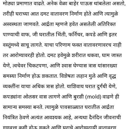
मोठ्या प्रमाणात वाढते. अनेक वेळा बाहेर पाऊस थांबलेला असतो,
तरीही घराच्या आत दमट वातावरण निर्माण होते आणि त्यामुळे
अस्वस्थता जाणवते. आर्द्रता म्हणजे हवेत असलेली अतिरिक्त
पाण्याची वाफ, जी घरातील भिंती, फर्निचर, कपडे आणि इतर
वस्तूंमध्ये साचू लागते. याचा परिणाम फक्त वातावरणावरच नाही
तर आरोग्यावरही होतो. दमट हवेमुळे शरीरात थकवा, घाम जास्त
येणे, त्वचेवर चिकटपणा, आणि श्वास घेण्यास त्रास यांसारख्या
समस्या निर्माण होऊ शकतात. विशेषतः लहान मुले आणि वृद्ध
व्यक्तींना याचा अधिक त्रास होतो. याशिवाय घरात दुर्गंधी येणे,
कपड्यांना ओलसर वास लागणे आणि बुरशी (mold) वाढणे ही
सामान्य समस्या बनते. त्यामुळे पावसाळ्यात घरातील आर्द्रता
नियंत्रित ठेवणे अत्यंत आवश्यक आहे, अन्यथा दैनंदिन जीवनाची
गुणवत्ता कमी होऊ शकते आणि घराचे आरोग्यदायी वातावरण