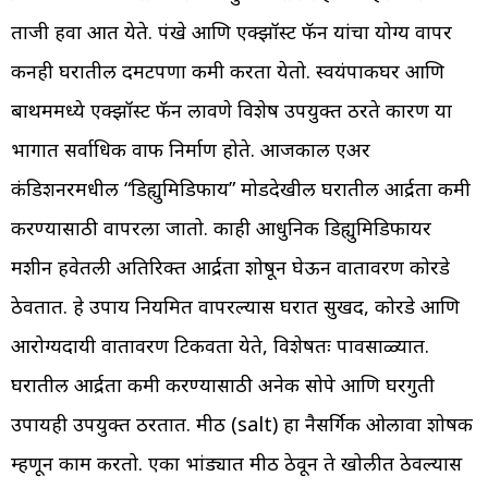
ताजी हवा आत येते. पंखे आणि एक्झॉस्ट फॅन यांचा योग्य वापर
करूनही घरातील दमटपणा कमी करता येतो. स्वयंपाकघर आणि
बाथरूममध्ये एक्झॉस्ट फॅन लावणे विशेष उपयुक्त ठरते कारण या
भागात सर्वाधिक वाफ निर्माण होते. आजकाल एअर
कंडिशनरमधील “डिह्युमिडिफाय” मोडदेखील घरातील आर्द्रता कमी
करण्यासाठी वापरला जातो. काही आधुनिक डिह्युमिडिफायर
मशीन हवेतली अतिरिक्त आर्द्रता शोषून घेऊन वातावरण कोरडे
ठेवतात. हे उपाय नियमित वापरल्यास घरात सुखद, कोरडे आणि
आरोग्यदायी वातावरण टिकवता येते, विशेषतः पावसाळ्यात.
घरातील आर्द्रता कमी करण्यासाठी अनेक सोपे आणि घरगुती
उपायही उपयुक्त ठरतात. मीठ (salt) हा नैसर्गिक ओलावा शोषक
म्हणून काम करतो. एका भांड्यात मीठ ठेवून ते खोलीत ठेवल्यास