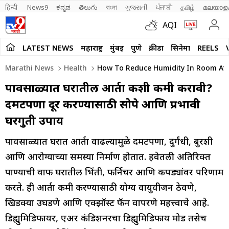
हिन्दी 
News9
ಕನ್ನಡ
తెలుగు
বাংলা
ગુજરાતી
ਪੰਜਾਬੀ
தமிழ்
മലയാള
AQI
LATEST NEWS
महाराष्ट्र
मुंबई
पुणे
क्रीडा
सिनेमा
REELS
Marathi News
Health
How To Reduce Humidity In Room Aft
पावसाळ्यात घरातील आर्द्रता कशी कमी करावी?
दमटपणा दूर करण्यासाठी सोपे आणि प्रभावी
घरगुती उपाय
पावसाळ्यात घरात आर्द्रता वाढल्यामुळे दमटपणा, दुर्गंधी, बुरशी
आणि आरोग्याच्या समस्या निर्माण होतात. हवेतली अतिरिक्त
पाण्याची वाफ घरातील भिंती, फर्निचर आणि कपड्यांवर परिणाम
करते. ही आर्द्रता कमी करण्यासाठी योग्य वायुवीजन ठेवणे,
खिडक्या उघडणे आणि एक्झॉस्ट फॅन वापरणे महत्त्वाचे आहे.
डिह्युमिडिफायर, एअर कंडिशनरचा डिह्युमिडिफाय मोड तसेच