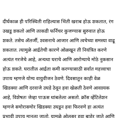
दीर्घकाळ ही परिस्थिती राहिल्यास भिंती खराब होऊ शकतात, रंग
उखडू शकतो आणि लाकडी फर्निचर कुजण्यास सुरुवात होऊ
शकते. तसेच अ‍ॅलर्जी, श्वसनाचे आजार आणि त्वचेच्या समस्या वाढू
शकतात. त्यामुळे आर्द्रतेची कारणे ओळखून ती नियंत्रित करणे
अत्यंत गरजेचे आहे, अन्यथा घराचे आणि आरोग्याचे मोठे नुकसान
होऊ शकते. घरातील आर्द्रता कमी करण्यासाठी सर्वात महत्त्वाचा
उपाय म्हणजे योग्य वायुवीजन ठेवणे. दिवसातून काही वेळ
खिडक्या आणि दरवाजे उघडे ठेवून हवा खेळती ठेवणे आवश्यक
आहे, विशेषतः जेव्हा पाऊस थांबलेला असतो. क्रॉस व्हेंटिलेशन
म्हणजे समोरासमोर खिडक्या उघडून हवा फिरवणे हा अत्यंत
प्रभावी उपाय मानला जातो. यामुळे ओलसर हवा बाहेर जाते आणि