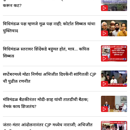
करून कट?
विधिमंडळ पक्ष म्हणजे मूळ पक्ष नाही; कोर्टात सिब्बल यांचा
युक्तिवाद
विधिमंडळ स्तरावर शिंदेंकडे बहुमत होतं, मात्र... कपिल
सिब्बल
सप्टेंबरमध्ये मोठा निर्णय! अभिजीत दिपकेंनी सांगितली CJP
ची पुढील रणनीत
मंत्रिमंडळ बैठकीनंतर मोदी-शाह यांची तातडीची बैठक;
नेमकं काय शिजतंय?
जंतर-मंतर आंदोलनानंतर CJP मध्येच नाराजी; अभिजीत