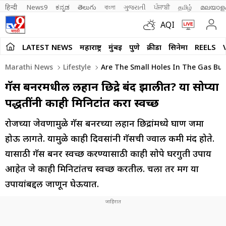
हिन्दी 
News9
ಕನ್ನಡ
తెలుగు
বাংলা
ગુજરાતી
ਪੰਜਾਬੀ
தமிழ்
മലയാള
AQI
LATEST NEWS
महाराष्ट्र
मुंबई
पुणे
क्रीडा
सिनेमा
REELS
Marathi News
Lifestyle
Are The Small Holes In The Gas Bu
गॅस बर्नरमधील लहान छिद्रे बंद झालीत? या सोप्या
पद्धतींनी काही मिनिटांत करा स्वच्छ
रोजच्या जेवणामुळे गॅस बर्नरच्या लहान छिद्रांमध्ये घाण जमा
होऊ लागते. यामुळे काही दिवसांनी गॅसची ज्वाल कमी मंद होते.
यासाठी गॅस बर्नर स्वच्छ करण्यासाठी काही सोपे घरगुती उपाय
आहेत जे काही मिनिटांतच स्वच्छ करतील. चला तर मग या
उपायांबद्दल जाणून घेऊयात.