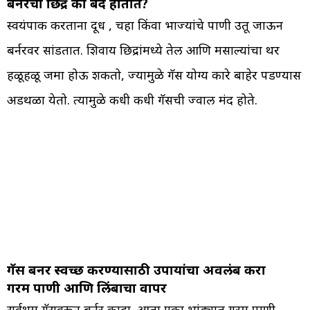
बर्नरची छिद्रे का बंद होतात?
स्वयंपाक करताना दूध , चहा किंवा भाज्यांचे पाणी उतू जाऊन
बर्नरवर सांडतात. शिवाय छिद्रांमध्ये तेल आणि मसाल्यांचा थर
हळूहळू जमा होऊ शकतो, ज्यामुळे गॅस योग्य प्रकारे बाहेर पडण्यास
अडथळा येतो. त्यामुळे कधी कधी गॅसची ज्वाल मंद होते.
गॅस बर्नर स्वच्छ करण्यासाठी उपायांचा अवलंब करा
गरम पाणी आणि लिंबाचा वापर
सर्वप्रथम गॅसवरून बर्नर काढा. आता एका भांड्यात गरम पाणी