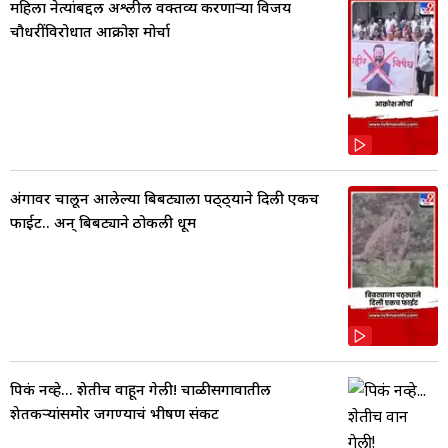
महिला नेत्यांबद्दल अश्लील वक्तव्य करणाऱ्या विजय
चौधरींविरोधात आक्रोश मोर्चा
अंगावर चालून आलेल्या बिबट्याला पठ्ठ्याने दिली एकच
फाईट.. अन् बिबट्याने ठोकली धूम
पिकं नव्हे... शेतीच वाहून गेली! चाळीसगावातील
शेतकऱ्यांसमोर जगण्याचं भीषण संकट