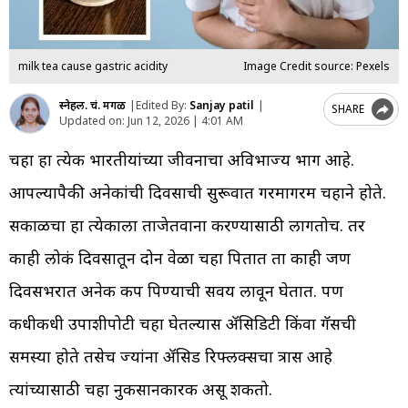
milk tea cause gastric acidity
Image Credit source: Pexels
स्नेहल. चं. मेंगळ
|
Edited By:
Sanjay patil
|
SHARE
Updated on:
Jun 12, 2026 | 4:01 AM
चहा हा प्रत्येक भारतीयांच्या जीवनाचा अविभाज्य भाग आहे.
आपल्यापैकी अनेकांची दिवसाची सुरूवात गरमागरम चहाने होते.
सकाळचा हा प्रत्येकाला ताजेतवाना करण्यासाठी लागतोच. तर
काही लोकं दिवसातून दोन वेळा चहा पितात ता काही जण
दिवसभरात अनेक कप पिण्याची सवय लावून घेतात. पण
कधीकधी उपाशीपोटी चहा घेतल्यास ॲसिडिटी किंवा गॅसची
समस्या होते तसेच ज्यांना ॲसिड रिफ्लक्सचा त्रास आहे
त्यांच्यासाठी चहा नुकसानकारक असू शकतो.