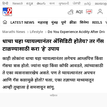
हिन्दी 
News9
ಕನ್ನಡ
తెలుగు
বাংলা
ગુજરાતી
ਪੰਜਾਬੀ
தமிழ்
മലയാള
AQI
LATEST NEWS
महाराष्ट्र
मुंबई
पुणे
क्रीडा
सिनेमा
REELS
Marathi News
Lifestyle
Do You Experience Acidity After Dri
दुधाचा चहा प्यायल्यानंतर ॲसिडिटी होतेय? तर गॅस
टाळण्यासाठी करा ‘हे’ उपाय
काही लोकांना दुधाचा चहा प्यायल्यानंतर लगेचच आम्लपित्त किंवा
गॅसचा त्रास होतो. ज्यांना चहा किंवा कॉफी आवडते, त्यांच्यासाठी
ते एका व्यसनासारखेच असते. पण ते प्यायल्यानंतर अपचन
आणि गॅस कशामुळे होतो? चला, एका तज्ञाच्या माध्यमातून
आम्ही तुम्हाला हे समजावून सांगू.