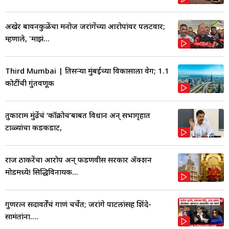
अखेर बावनकुळेंचा मनोज जरांगेंच्या आरोपांवर पलटवार;
म्हणाले, 'माझं...
Third Mumbai | तिसऱ्या मुंबईच्या विकासाला वेग; 1.1
कोटींची गुंतवणूक
तुकाराम मुंढेंचं ‘कॉक्रोच’बाबत विधान अन् सभागृहात
टाळ्यांचा कडकडाट,
राज ठाकरेंचा आरोप अन् फडणवीस सरकार ॲक्शन
मोडमध्ये! सिद्धिविनायक...
गुणरत्न सदावर्तेंचं गाणं चर्चेत; जरांगे पाटलांसह शिंदे-
सामंतांना....