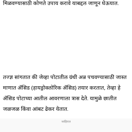
मिळवण्यासाठी कोणते उपाय करावे याबद्दल जाणून घेऊयात.
तज्ज्ञ सांगतात की जेव्हा पोटातील ग्रंथी अन्न पचवण्यासाठी जास्त
प्रमाणात ॲसिड (हायड्रोक्लोरिक ॲसिड) तयार करतात, तेव्हा हे
ॲसिड पोटाच्या आतील आवरणाला त्रास देते. यामुळे छातीत
जळजळ किंवा आंबट ढेकर येतात.