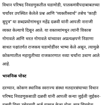
विधान परिषद निवडणुकीतील घडामोडी, पालकमंत्रीपदाबाबतच्या
चर्चांवर उपस्थित केलेले प्रश्न आणि “व्यक्तीस्वार्थ” तसेच “काही
सुपुत्र” या शब्दप्रयोगांमधून महेंद्र दळवी यांनी आपली नाराजी
व्यक्त केल्याचे दिसून आले. या वक्तव्यांमधून त्यांनी विकास
गोगावले आणि भरत गोगावले यांच्यावर अप्रत्यक्षपणे निशाणा
साधत पक्षांतर्गत राजकीय घडामोडींवर भाष्य केले असून, त्यामुळे
कोकणातील महायुतीच्या राजकारणात नव्या चर्चांना उधाण आले
आहे.
भावनिक पोस्ट
दरम्यान, कोकण स्थानिक स्वराज्य संस्था मतदारसंघाच्या विधान
परिषद निवडणुकीसाठी दळवी यांनी आपली कन्या जुईली जुईकर-
दळवी हिचा उमेदवारी अर्ज दाखल केला होता. मात्र शिवसेना