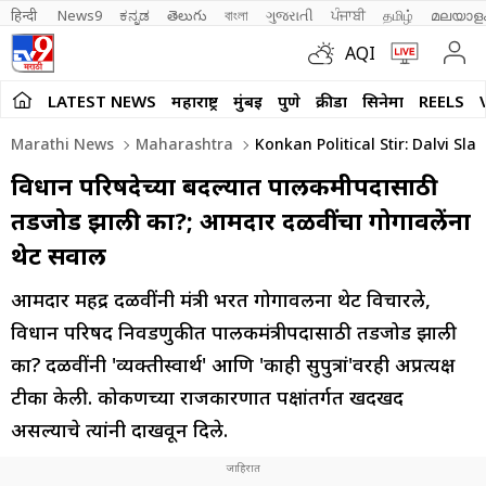
हिन्दी 
News9
ಕನ್ನಡ
తెలుగు
বাংলা
ગુજરાતી
ਪੰਜਾਬੀ
தமிழ்
മലയാള
AQI
LATEST NEWS
महाराष्ट्र
मुंबई
पुणे
क्रीडा
सिनेमा
REELS
Marathi News
Maharashtra
Konkan Political Stir: Dalvi S
विधान परिषदेच्या बदल्यात पालकमंत्रीपदासाठी
तडजोड झाली का?; आमदार दळवींचा गोगावलेंना
थेट सवाल
आमदार महेंद्र दळवींनी मंत्री भरत गोगावलेंना थेट विचारले,
विधान परिषद निवडणुकीत पालकमंत्रीपदासाठी तडजोड झाली
का? दळवींनी 'व्यक्तीस्वार्थ' आणि 'काही सुपुत्रां'वरही अप्रत्यक्ष
टीका केली. कोकणच्या राजकारणात पक्षांतर्गत खदखद
असल्याचे त्यांनी दाखवून दिले.