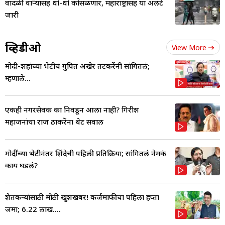
वादळी वाऱ्यासह धो-धो कोसळणार, महाराष्ट्रासह या अलर्ट
जारी
व्हिडीओ
View More
मोदी-शहांच्या भेटीचं गुपित अखेर तटकरेंनी सांगितलं;
म्हणाले...
एकही नगरसेवक का निवडून आला नाही? गिरीश
महाजनांचा राज ठाकरेंना थेट सवाल
मोदींच्या भेटीनंतर शिंदेची पहिली प्रतिक्रिया; सांगितलं नेमकं
काय घडलं?
शेतकऱ्यांसाठी मोठी खुशखबर! कर्जमाफीचा पहिला हप्ता
जमा; 6.22 लाख....