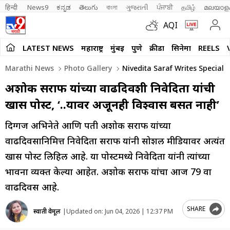
हिन्दी 
News9
ಕನ್ನಡ
తెలుగు
বাংলা
ગુજરાતી
ਪੰਜਾਬੀ
தமிழ்
മലയാള
AQI
LATEST NEWS
महाराष्ट्र
मुंबई
पुणे
क्रीडा
सिनेमा
REELS
Marathi News
Photo Gallery
Nivedita Saraf Writes Special 
अशोक सराफ यांच्या वाढदिवशी निवेदिता यांची
खास पोस्ट, ‘..यावर अजूनही विश्वास बसत नाही’
दिग्गज अभिनेते आणि पती अशोक सराफ यांच्या
वाढदिवसानिमित्त निवेदिता सराफ यांनी सोशल मीडियावर अत्यंत
खास पोस्ट लिहिली आहे. या पोस्टमध्ये निवेदिता यांनी त्यांच्या
भावना व्यक्त केल्या आहेत. अशोक सराफ यांचा आज 79 वा
वाढदिवस आहे.
SHARE
स्वाती वेमूल
|
Updated on:
Jun 04, 2026 | 12:37 PM