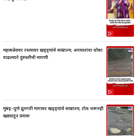
महाबळेश्वर रस्त्यावर खड्ड्यांचे साम्राज्य; अपघातांचा धोका
वाढल्याने दुरुस्तीची मागणी
मुंबई–पुणे द्रुतगती मार्गावर खड्ड्यांचे साम्राज्य; टोल भरूनही
खड्यातून प्रवास