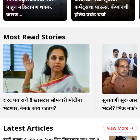
पाहून महिलापण थक्क,
कमेंट्सचा पाऊस, कॅप्शनची
कारण...
होतेय प्रचंड चर्चा
Most Read Stories
शरद पवारांचे 8 खासदार सोमवारी मोदींना
सुनावणी सुरू असतान
भेटणार, नेमकं काय घडतंय?
भेटले? भिऊ नकोस 
Latest Articles
View More
तुम्ही तुमचा Aadhaar App पिन विसरलात का? 'या' 5