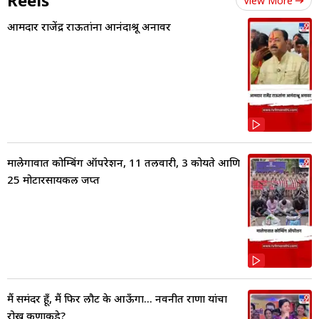
Reels
View More
आमदार राजेंद्र राऊतांना आनंदाश्रू अनावर
मालेगावात कोम्बिंग ऑपरेशन, 11 तलवारी, 3 कोयते आणि
25 मोटारसायकल जप्त
मैं समंदर हूँ, मैं फिर लौट के आऊँगा... नवनीत राणा यांचा
रोख कुणाकडे?