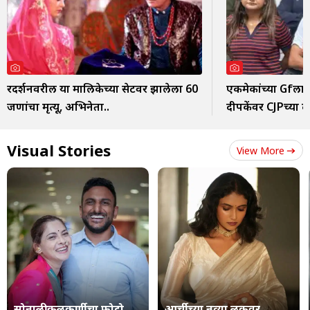
दूरदर्शनवरील या मालिकेच्या सेटवर झालेला 60
एकमेकांच्या Gfला
जणांचा मृत्यू, अभिनेता..
दीपकेंवर CJPच्या द
Visual Stories
View More
सोनाली कुलकर्णीचा फोटो
आर्चीच्या नव्या लुकवर