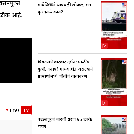
्यसनमुक्त
माथेफिरूने थांबवली लोकल, मग
पुढे झाले काय?
मोकळीक आहे.
बिबट्याचे वारंवार दर्शन; पाळीव
कुत्री,जनावरे गायब होत असल्याने
ग्रामस्थांमध्ये भीतीचे वातावरण
TV
LIVE
बदलापूरचं बारवी धरण 95 टक्के
भरलं