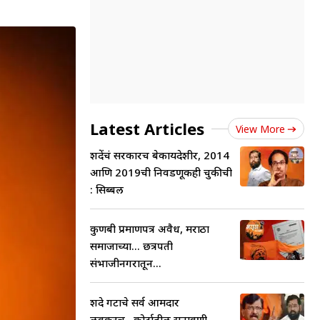
Latest Articles
View More
शिंदेंचं सरकारच बेकायदेशीर, 2014
आणि 2019ची निवडणूकही चुकीची
: सिब्बल
कुणबी प्रमाणपत्र अवैध, मराठा
समाजाच्या... छत्रपती
संभाजीनगरातून...
शिंदे गटाचे सर्व आमदार
लवकरच...कोर्टातील सुनावणी