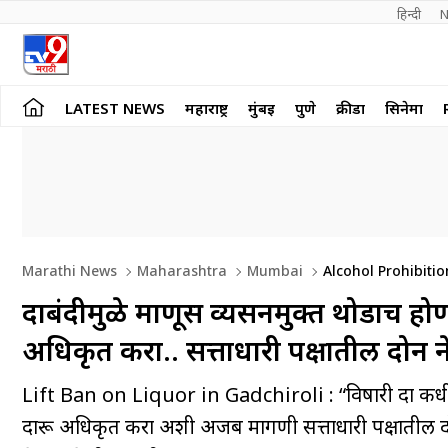
हिन्दी 
N
LATEST NEWS
महाराष्ट्र
मुंबई
पुणे
क्रीडा
सिनेमा
Marathi News
Maharashtra
Mumbai
Alcohol Prohibitio
Prohibition In Gadchiroli Demanded By NCP Leader Dharmra
दारूबंदीमुळे माणूस व्यसनमुक्त थोडाच हो
Minister Ramdas Athawale
अधिकृत करा.. सत्ताधारी पक्षातील दोन 
Lift Ban on Liquor in Gadchiroli : “विषारी दारु कधीपर्
दारू अधिकृत करा अशी अजब मागणी सत्ताधारी पक्षातील दो