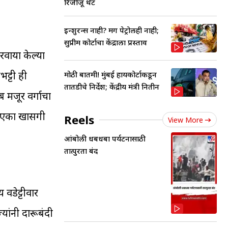
रिजीजू थेट
इन्शुरन्स नाही? मग पेट्रोलही नाही;
सुप्रीम कोर्टाचा केंद्राला प्रस्ताव
रवाया केल्या
ट्टी ही
मोठी बातमी! मुंबई हायकोर्टाकडून
तातडीचे निर्देश; केंद्रीय मंत्री नितीन
 मजूर वर्गाचा
थे एका खासगी
Reels
View More
आंबोली धबधबा पर्यटनासाठी
तात्पुरता बंद
वडेट्टीवार
यांनी दारूबंदी