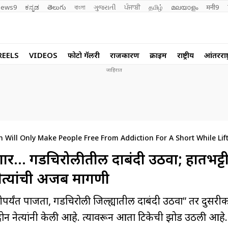
ews9
ಕನ್ನಡ
తెలుగు
বাংলা
ગુજરાતી
ਪੰਜਾਬੀ
தமிழ்
മലയാളം
मनी9
REELS
VIDEOS
फोटो गॅलरी
राजकारण
क्राईम
राष्ट्रीय
आंतरराष्ट
n Will Only Make People Free From Addiction For A Short While Lif
o Baba Atram And Legalize Hand Made Liquor Strange Demanded 
णार… गडचिरोलीतील दारूबंदी उठवा; हातभट्टीच
नेत्यांची अजब मागणी
यंत पाजता, गडचिरोली जिल्ह्यातील दारुबंदी उठवा” तर दुसरीक
न नेत्यांनी केली आहे. त्यावरून आता टिकेची झोड उठली आहे