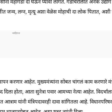
ींना महागडी दारु घेऊन प्यावी लागते. गडचिरोलीत अनेक उद्यो
ीत जन्म, लग्न, मृत्यू अशा वेळेस मोहाची दारु लोक पितात, अशी
ुल्यमापन करणार आहेत. मुख्यमंत्र्यांना सोबत चांगलं काम करणारे मं
िला होता, आता सुनेत्रा पवार आमच्या नेत्या आहेत. विदर्भाला स
रत आत्राम यांनी मंत्रि‍पदावरही दावा सांगितला आहे. विधानपर
दार भाजपसोबत आहेत, असा शब्द त्यांनी दिला.