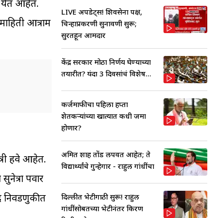
ग येत आहेत.
LIVE अपडेट्स! शिवसेना पक्ष,
 माहिती आत्राम
चिन्हाप्रकरणी सुनावणी सुरू;
सुरतहून आमदार
केंद्र सरकार मोठा निर्णय घेण्याच्या
तयारीत? यंदा 3 दिवसांचं विशेष...
कर्जमाफीचा पहिला हप्ता
शेतकऱ्यांच्या खात्यात कधी जमा
होणार?
अमित शाह तोंड लपवत आहेत; ते
त्री हवे आहेत.
विद्यार्थ्यांचे गुन्हेगार - राहुल गांधींचा
ुनेत्रा पवार
िषद निवडणुकीत
दिल्लीत भेटीगाठी सुरू! राहुल
गांधींसोबतच्या भेटीनंतर किरण