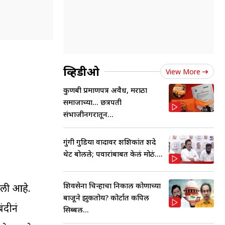
व्हिडीओ
View More
कुणबी प्रमाणपत्र अवैध, मराठा
समाजाच्या... छत्रपती
संभाजीनगरातून...
गुंगी गुडिया वादावर शशिकांत शिंदे
थेट बोलले; पवारांबाबत केलं मोठं....
शिवसेना चिन्हाचा निकाल कोणाच्या
केली आहे.
बाजूने झुकतोय? कोर्टात कपिल
बंदीनं
सिब्बल...