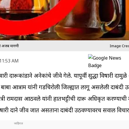
ांची अजब मागणी
Image Credi
 11:53 AM
री दारूकांडाने अनेकांचे जीवे गेले. यापूर्वी सुद्धा विषारी दारुमु
राव बाबा आत्राम यांनी गडचिरोली जिल्ह्यात लागू असलेली दारुबंदी
मंत्री रामदास आठवले यांनी हातभट्टीची दारू अधिकृत करण्याच
िषारी दारुने जीव जात असताना दारुबंदी उठवण्यावरच सवाल विचा