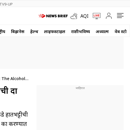
TV9-UP
AQI
्रीय
बिझनेस
हेल्थ
लाईफस्टाईल
राशीभविष्य
अध्यात्म
वेब स्टोर
t The Alcohol
By Central
ी दारू
डे हातभट्टीची
. का करण्यात