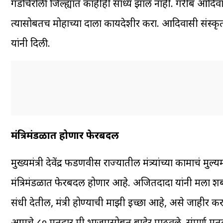
गडचिरोली जिल्ह्यात काहीही साध्य झालं नाही. गरीब आदिवास
त्यासोबतच मोहाच्या दारुला कायदेशीर करा. आदिवासी संस्कृत
यांनी दिली.
मंत्रिमंडळात होणार फेरबदल
मुख्यमंत्री देवेंद्र फडणवीस राज्यातील मंत्र्यांच्या कामाचं म
मंत्रिमंडळात फेरबदल होणार आहे. अजितदादा यांनी मला शब्द द
संधी देतील, मंत्री होण्याची माझी इच्छा आहे, असे जाहीर क
आमचे ८० मतदार मी भाजपसोबत बाहेर पाठवले. संपूर्ण मत