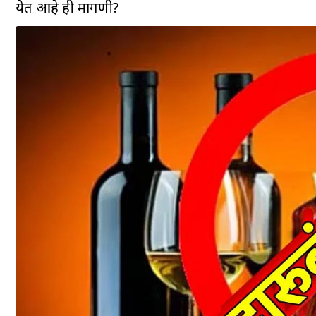
येत आहे ही मागणी?