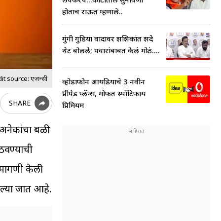
होताच राऊत म्हणाले..
गुंगी गुडिया वादावर शशिकांत शिंदे
थेट बोलले; पवारांबाबत केलं मोठं....
t source: एजन्सी
व्होडाफोन आयडियाचे 3 नवीन
प्रीपेड प्लॅन्स, मोफत स्पॉटिफाय
SHARE
प्रिमियम
ळे अनेकांचा बळी
 उठवण्याची
ी मागणी केली
रल्या जात आहे.