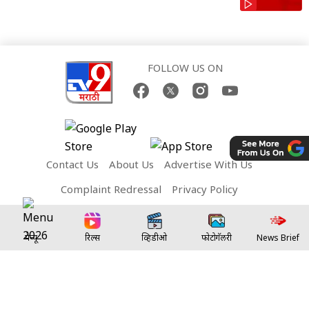
FOLLOW US ON
Contact Us
About Us
Advertise With Us
Complaint Redressal
Privacy Policy
Terms and Conditions
मेन्यू
रिल्स
व्हिडीओ
फोटोगॅलरी
News Brief
Network Sites:
TV9 Bharatvarsh
TV9 Telugu
TV9 Kannada
TV9 Bangla
TV9 Gujarati
TV9 Punjabi
TV9 Tamil
TV9 Malayalam