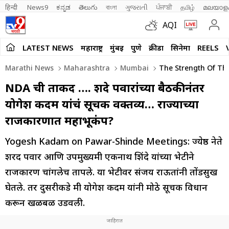
हिन्दी 
News9
ಕನ್ನಡ
తెలుగు
বাংলা
ગુજરાતી
ਪੰਜਾਬੀ
தமிழ்
മലയാള
AQI
LATEST NEWS
महाराष्ट्र
मुंबई
पुणे
क्रीडा
सिनेमा
REELS
Marathi News
Maharashtra
Mumbai
The Strength Of The
NDA ची ताकद …. शिंदे पवारांच्या बैठकीनंतर
योगेश कदम यांचं सूचक वक्तव्य… राज्याच्या
राजकारणात महाभूकंप?
Yogesh Kadam on Pawar-Shinde Meetings: ज्येष्ठ नेते
शरद पवार आणि उपमुख्यमंत्री एकनाथ शिंदे यांच्या भेटीने
राजकारण चांगलेच तापले. या भेटीवर संजय राऊतांनी तोंडसुख
घेतले. तर दुसरीकडे मंत्री योगेश कदम यांनी मोठे सूचक विधान
करून खळबळ उडवली.