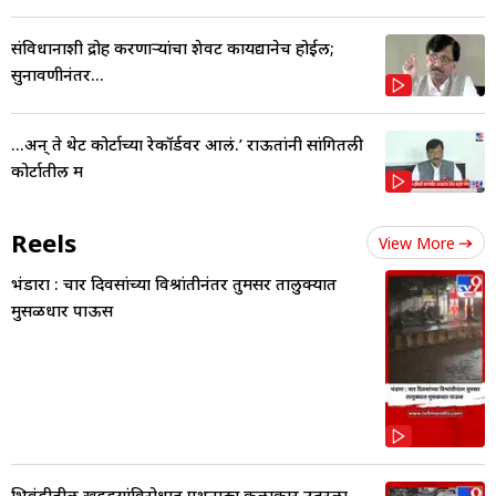
संविधानाशी द्रोह करणाऱ्यांचा शेवट कायद्यानेच होईल;
सुनावणीनंतर...
...अन् ते थेट कोर्टाच्या रेकॉर्डवर आलं.’ राऊतांनी सांगितली
कोर्टातील म
Reels
View More
भंडारा : चार दिवसांच्या विश्रांतीनंतर तुमसर तालुक्यात
मुसळधार पाऊस
भिवंडीतील खड्ड्यांविरोधात पथनाट्य कलाकार उतरला