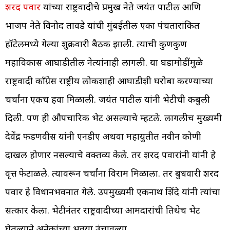
शरद पवार
यांच्या राष्ट्रवादीचे प्रमुख नेते जयंत पाटील आणि
भाजप नेते विनोद तावडे यांची मुंबईतील एका पंचतारांकित
हॉटेलमध्ये गेल्या शुक्रवारी बैठक झाली. त्याची कुणकुण
महाविकास आघाडीतील नेत्यांनाही लागली. या घडामोडींमुळे
राष्ट्रवादी काँग्रेस राष्ट्रीय लोकशाही आघाडीशी घरोबा करण्याच्या
चर्चांना एकच हवा मिळाली. जयंत पाटील यांनी भेटीची कबुली
दिली. पण ही औपचारिक भेट असल्याचे म्हटले. लागलीच मुख्यमंत्री
देवेंद्र फडणवीस यांनी एनडीए अथवा महायुतीत नवीन कोणी
दाखल होणार नसल्याचे वक्तव्य केले. तर शरद पवारांनी यांनी हे
वृत्त फेटाळले. त्यावरून चर्चांना विराम मिळाला. तर बुधवारी शरद
पवार हे विधानभवनात गेले. उपमुख्यमंत्री एकनाथ शिंदे यांनी त्यांचा
सत्कार केला. भेटीनंतर राष्ट्रवादीच्या आमदारांची तिथेच भेट
घेतल्याने अनेकांच्या भुवया उंचावल्या.