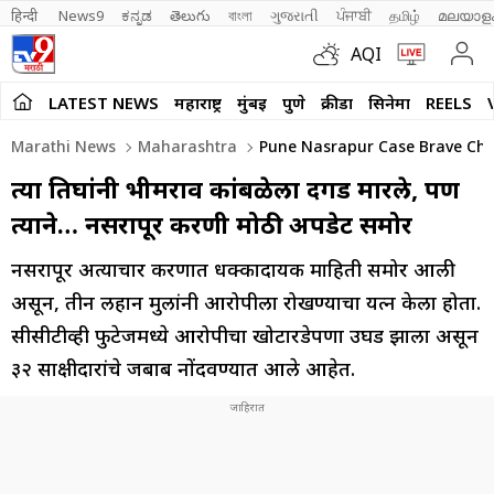
हिन्दी 
News9
ಕನ್ನಡ
తెలుగు
বাংলা
ગુજરાતી
ਪੰਜਾਬੀ
தமிழ்
മലയാള
AQI
LATEST NEWS
महाराष्ट्र
मुंबई
पुणे
क्रीडा
सिनेमा
REELS
Marathi News
Maharashtra
Pune Nasrapur Case Brave Chi
त्या तिघांनी भीमराव कांबळेला दगड मारले, पण
त्याने… नसरापूर प्रकरणी मोठी अपडेट समोर
नसरापूर अत्याचार प्रकरणात धक्कादायक माहिती समोर आली
असून, तीन लहान मुलांनी आरोपीला रोखण्याचा प्रयत्न केला होता.
सीसीटीव्ही फुटेजमध्ये आरोपीचा खोटारडेपणा उघड झाला असून
३२ साक्षीदारांचे जबाब नोंदवण्यात आले आहेत.