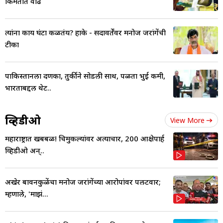
किमतीत वाढ
त्यांना काय घंटा कळतंय? हाके - सदावर्तेंवर मनोज जरांगेंची
टीका
पाकिस्तानला दणका, तुर्कीने सोडली साथ, पळता भुई कमी,
भारताबद्दल थेट..
व्हिडीओ
View More
महाराष्ट्रात खबबळ! चिमुकल्यांवर अत्याचार, 200 आक्षेपार्ह
व्हिडीओ अन्..
अखेर बावनकुळेंचा मनोज जरांगेंच्या आरोपांवर पलटवार;
म्हणाले, 'माझं...