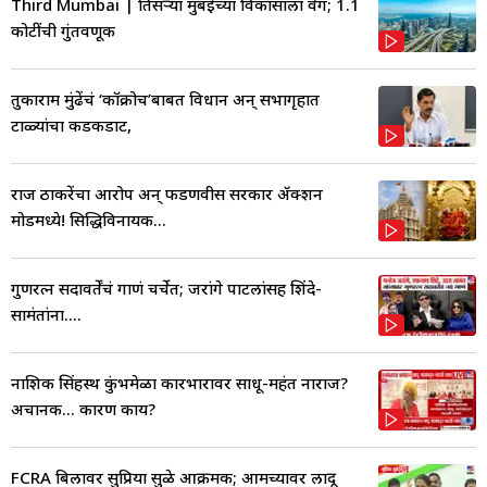
Third Mumbai | तिसऱ्या मुंबईच्या विकासाला वेग; 1.1
कोटींची गुंतवणूक
तुकाराम मुंढेंचं ‘कॉक्रोच’बाबत विधान अन् सभागृहात
टाळ्यांचा कडकडाट,
राज ठाकरेंचा आरोप अन् फडणवीस सरकार ॲक्शन
मोडमध्ये! सिद्धिविनायक...
गुणरत्न सदावर्तेंचं गाणं चर्चेत; जरांगे पाटलांसह शिंदे-
सामंतांना....
नाशिक सिंहस्थ कुंभमेळा कारभारावर साधू-महंत नाराज?
अचानक... कारण काय?
FCRA बिलावर सुप्रिया सुळे आक्रमक; आमच्यावर लादू