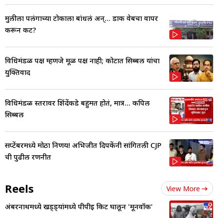
मुलीला पलंगाच्या टोकाला बांधलं अन्... डार्क वेबचा वापर
करून कट?
विधिमंडळ पक्ष म्हणजे मूळ पक्ष नाही; कोर्टात सिब्बल यांचा
युक्तिवाद
विधिमंडळ स्तरावर शिंदेंकडे बहुमत होतं, मात्र... कपिल
सिब्बल
सप्टेंबरमध्ये मोठा निर्णय! अभिजीत दिपकेंनी सांगितली CJP
ची पुढील रणनीत
Reels
View More
अंबरनाथमध्ये खड्ड्यांमध्ये पीपीई किट घालून 'मूनवॉक'