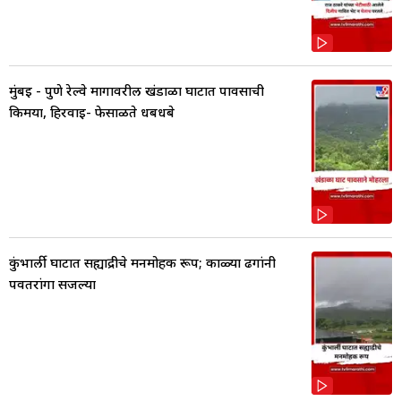
मुंबई - पुणे रेल्वे मार्गावरील खंडाळा घाटात पावसाची
किमया, हिरवाई- फेसाळते धबधबे
कुंभार्ली घाटात सह्याद्रीचे मनमोहक रूप; काळ्या ढगांनी
पर्वतरांगा सजल्या