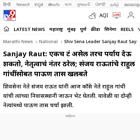
हिन्दी 
News9
ಕನ್ನಡ
తెలుగు
বাংলা
ગુજરાતી
ਪੰਜਾਬੀ
தமிழ்
മലയാള
AQI
LATEST NEWS
महाराष्ट्र
मुंबई
पुणे
क्रीडा
सिनेमा
REELS
Marathi News
National
Shiv Sena Leader Sanjay Raut Says
Sanjay Raut: एकच फ्रंट असेल तरच पर्याय देऊ
शकतो, नेतृत्वाचं नंतर ठरेल; संजय राऊतांचे राहुल
गांधींसोबत पाऊण तास खलबते
शिवसेना नेते संजय राऊत यांनी आज काँग्रेस नेते राहुल गांधी
यांची त्यांच्या निवासस्थानी जाऊन भेट घेतली. यावेळी या दोन्ही
नेत्यांमध्ये पाऊण तास चर्चा झाली.