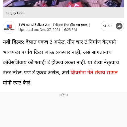
sanjay raut
TV9 मराठी डिजीटल टीम
|
Edited By:
भीमराव गवळी
|
SHARE
Updated on:
Dec 07, 2021 | 6:23 PM
नवी दिल्ली:
देशात एकच फ्रंट असेल. तीन चार फ्रंट निर्माण केल्याने
भाजपला पर्याय दिला जाऊ शकणार नाही, असं सांगतानाच
काँग्रेसशिवाय कोणताही फ्रंट होऊच शकत नाही. या फ्रंटच्या नेतृत्वाचं
नंतर ठरेल. पण फ्रंट एकच असेल, असं
शिवसेना नेते संजय राऊत
यांनी स्पष्ट केलं.