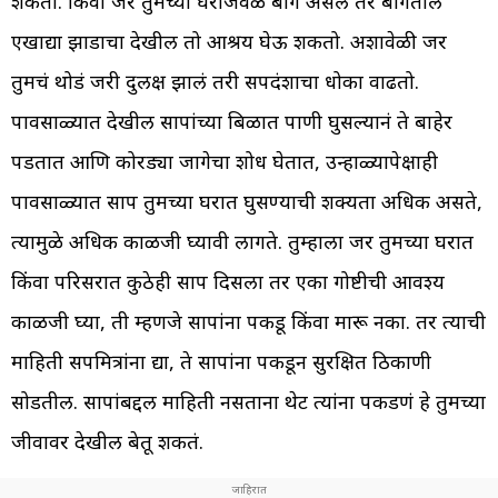
शकतो. किंवा जर तुमच्या घराजवळ बाग असेल तर बागेतील
एखाद्या झाडाचा देखील तो आश्रय घेऊ शकतो. अशावेळी जर
तुमचं थोडं जरी दुर्लक्ष झालं तरी सर्पदंशाचा धोका वाढतो.
पावसाळ्यात देखील सापांच्या बिळात पाणी घुसल्यानं ते बाहेर
पडतात आणि कोरड्या जागेचा शोध घेतात, उन्हाळ्यापेक्षाही
पावसाळ्यात साप तुमच्या घरात घुसण्याची शक्यता अधिक असते,
त्यामुळे अधिक काळजी घ्यावी लागते. तुम्हाला जर तुमच्या घरात
किंवा परिसरात कुठेही साप दिसला तर एका गोष्टीची आवश्य
काळजी घ्या, ती म्हणजे सापांना पकडू किंवा मारू नका. तर त्याची
माहिती सर्पमित्रांना द्या, ते सापांना पकडून सुरक्षित ठिकाणी
सोडतील. सापांबद्दल माहिती नसताना थेट त्यांना पकडणं हे तुमच्या
जीवावर देखील बेतू शकतं.