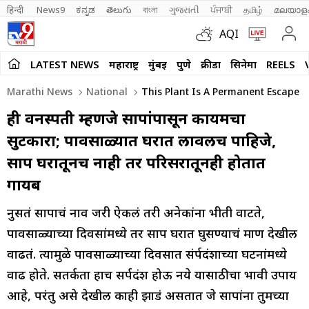
हिन्दी 
News9
ಕನ್ನಡ
తెలుగు
বাংলা
ગુજરાતી
ਪੰਜਾਬੀ
தமிழ்
മലയാള
AQI
LATEST NEWS
महाराष्ट्र
मुंबई
पुणे
क्रीडा
सिनेमा
REELS
Marathi News
National
This Plant Is A Permanent Escape 
ही वनस्पती म्हणजे सापांपासून कायमचा
सुटकारा; पावसाळ्यात घरात लावलीच पाहिजे,
साप घरातूनच नाही तर परिसरातूनही होतात
गायब
नुसतं सापाचं नाव जरी ऐकलं तरी अनेकांना भीती वाटते,
पावसाळ्याच्या दिवसांमध्ये तर साप घरात घुसण्याचं प्रमाण देखील
वाढतं. त्यामुळे पावसाळ्याच्या दिवसात संर्पदंशाच्या घटनांमध्ये
वाढ होते. सतर्कता हाच सर्पदंश होऊ नये यासाठीचा प्रभावी उपाय
आहे, परंतु असे देखील काही झाडं असतात जे सापांना तुमच्या