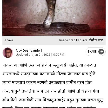
snake
Image Credit source: टीव्ही 9 मराठी
Ajay Deshpande
|
SHARE
Updated on:
Jun 01, 2026 | 9:00 PM
पावसाळा आणि उन्हाळा हे दोन ऋतु असे आहेत, या काळात
भारतामध्ये सर्पदंशाच्या घटनांमध्ये मोठ्या प्रमाणात वाढ होते.
त्याचं महत्त्वाचं कारण म्हणजे उन्हाळ्यात जमीन गरम होत
असल्यामुळे उष्णतेचा सापाला त्रास होतो आणि तो थंड जागेचा
शोध घेतो. अशावेळी साप बिळातून बाहेर पडून तुमच्या घरात घुसू