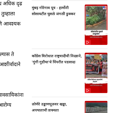
ंध अधिक दृढ
मुंबई गोरेगाव पूर्व - हार्मोनी
तुम्हाला
सोसायटीत घुसले जंगली डुक्कर
रणे आवश्यक
ल्यास ते
काँग्रेस विरोधात राष्ट्रवादीची निदर्शने,
'गुंगी गुडीया'चे पिंपरीत पडसाद!
आशीर्वादाने
्यावसायिकांना
लोणेरे उड्डाणपूलवर खड्डा,
आरोग्य
अपघाताची शक्यता