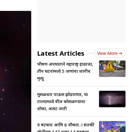
Latest Articles
View More
भीषण अपघाताने महाराष्ट्र हादरला,
तीन घटनांमध्ये 5 जणांचा जागीच
मृत्यू
मुसळधार पाऊस झोडपणार, या
राज्यामध्ये वीज कोसळण्याचा
धोका, अलर्ट जारी
9 षटकार आणि 6 चौकार..! शतकी
खेळीसह 147 धावा 14 षटकात