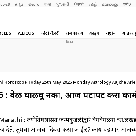
ews9
ಕನ್ನಡ
తెలుగు
বাংলা
ગુજરાતી
ਪੰਜਾਬੀ
தமிழ்
മലയാളം
मनी9
REELS
VIDEOS
फोटो गॅलरी
राजकारण
क्राईम
राष्ट्रीय
आंतरराष्ट
hi Horoscope Today 25th May 2026 Monday Astrology Aajche Arie
Aquarius Pisces Rashifal
 वेळ घालवू नका, आज पटापट करा कामं
ज्योतिषशास्त्रात जन्मकुंडलींद्वारे वेगवेगळ्या का.लखंडा
े अंदाज देते. तुमचा आजचा दिवस कसा जाईल? काय घडणार आजच्य