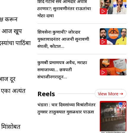
शिंदे गटाचे सर्व आमदार अपात्र
ठरणार?; सुनावणीनंतर राऊतांचा
मोठा दावा
लक्ष करून
ाठी आज खूप
शिवसेना कुणाची? जोरदार
युक्तावादनंतर आजची सुनावणी
्यांचा पाठिंबा
संपली, कोर्टात...
कुणबी प्रमाणपत्र अवैध, मराठा
समाजाच्या... छत्रपती
संभाजीनगरातून...
 आज दूर
ची एका अत्यंत
Reels
View More
भंडारा : चार दिवसांच्या विश्रांतीनंतर
तुमसर तालुक्यात मुसळधार पाऊस
त्रांसोबत