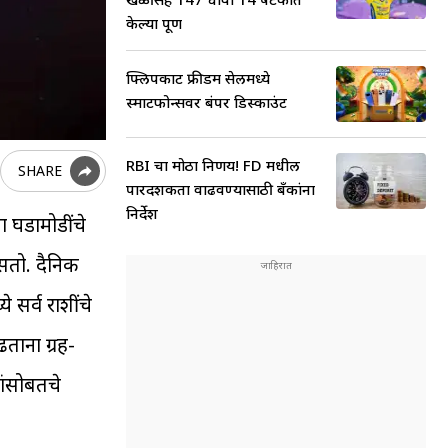
केल्या पूर्ण
फ्लिपकार्ट फ्रीडम सेलमध्ये
स्मार्टफोन्सवर बंपर डिस्काउंट
RBI चा मोठा निर्णय! FD मधील
SHARE
पारदर्शकता वाढवण्यासाठी बँकांना
निर्देश
ा घडामोडींचे
सतो. दैनिक
सर्व राशींचे
ताना ग्रह-
रांसोबतचे