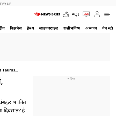
TV9-UP
AQI
्रीय
बिझनेस
हेल्थ
लाईफस्टाईल
राशीभविष्य
अध्यात्म
वेब स्टोर
s Taurus
,
ंबद्दल भाकीतं
ा दिवसात? हे