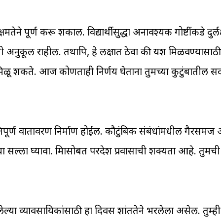
क्षमतेने पूर्ण करू शकाल. विद्यार्थीसुद्धा अनावश्यक गोष्टींकडे दुर्
िती अनुकूल राहील. तथापि, हे लक्षात ठेवा की यश मिळवण्यास
ळू शकते. आज कोणताही निर्णय घेताना तुमच्या कुटुंबातील सदस
तिपूर्ण वातावरण निर्माण होईल. कौटुंबिक संबंधांमधील गैरसमज
टरांचा सल्ला घ्यावा. मित्रासोबत परदेश प्रवासाची शक्यता आहे. तुम
या व्यावसायिकांसाठी हा दिवस शांततेने भरलेला असेल. तुम्ही मि