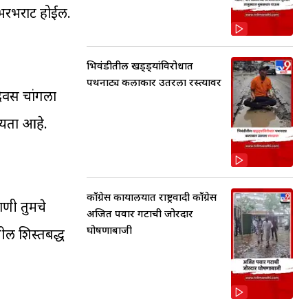
 भरभराट होईल.
भिवंडीतील खड्ड्यांविरोधात
पथनाट्य कलाकार उतरला रस्त्यावर
िवस चांगला
्यता आहे.
काँग्रेस कार्यालयात राष्ट्रवादी काँग्रेस
ाणी तुमचे
अजित पवार गटाची जोरदार
घोषणाबाजी
ील शिस्तबद्ध