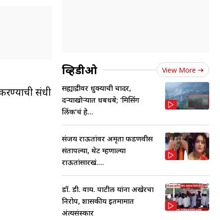
व्हिडीओ
View More
सह्याद्रीवर धुक्याची चादर,
 करण्याची संधी
दऱ्याखोऱ्यात धबधबे; ‘मिसिंग
लिंक’चं हे...
संजय राऊतांवर अमृता फडणवीस
संतापल्या, थेट म्हणाल्या
राऊतांसारखं....
डॉ. डी. वाय. पाटील यांना अखेरचा
निरोप, शासकीय इतमामात
अंत्यसंस्कार