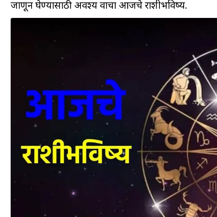
जाणून घेण्यासाठी अवश्य वाचा आजचे राशीभविष्य.