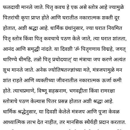
फलदायी मानले जाते. पितृ कवच हे एक असे स्तोत्र आहे ज्यामुळे
पितरांची कृपा प्राप्त होते आणि घरातील नकारात्मक शक्ती दूर
होतात, अशी श्रद्धा आहे. धार्मिक ग्रंथांनुसार, ज्या घरात नियमित
पितृ स्तोत्र किंवा पितृ कवचाचे पठण केले जाते, त्या घरात शांतता,
आनंद आणि समृद्धी नांदते. या दिवशी ‘ॐ पितृगणाय विद्महे, जगत्
धारिण्ये धीमहि, तन्नो पितृ प्रचोदयात्’ या मंत्राचा जप करणे अत्यंत
शुभ मानले जाते. अनेक ज्योतिषतज्ज्ञांच्या मते, मंत्रजपामुळे मन
शांत राहते आणि व्यक्तीच्या जीवनातील नकारात्मक ऊर्जा कमी
होते. त्याचप्रमाणे, विष्णू सहस्रनाम, भगवद्गीता किंवा रामरक्षा
स्तोत्राचे पठण केल्यास पितर प्रसन्न होतात अशी श्रद्धा आहे.
धार्मिक श्रद्धेनुसार, या दिवशी केलेले मंत्रजप आणि पूजा केवळ
आध्यात्मिक लाभ देत नाहीत, तर मानसिक स्थैर्यही प्रदान करतात.