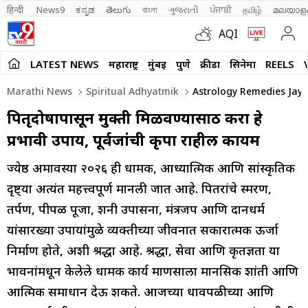
हिन्दी 
News9
ಕನ್ನಡ
తెలుగు
বাংলা
ગુજરાતી
ਪੰਜਾਬੀ
தமிழ்
മലയാള
AQI
LATEST NEWS
महाराष्ट्र
मुंबई
पुणे
क्रीडा
सिनेमा
REELS
Marathi News
Spiritual Adhyatmik
Astrology Remedies Jaye
पितृदोषापासून मुक्ती मिळवण्यासाठी करा हे
प्रभावी उपाय, पूर्वजांची कृपा राहील कायम
ज्येष्ठ अमावस्या २०२६ ही धार्मिक, आध्यात्मिक आणि सांस्कृतिक
दृष्ट्या अत्यंत महत्त्वपूर्ण मानली जात आहे. पितरांचे स्मरण,
तर्पण, पीपळ पूजा, शनी उपासना, मंत्रजप आणि दानधर्म
यांसारख्या उपायांमुळे व्यक्तीच्या जीवनात सकारात्मक ऊर्जा
निर्माण होते, अशी श्रद्धा आहे. श्रद्धा, सेवा आणि कृतज्ञता या
भावनांमधून केलेले धार्मिक कार्य माणसाला मानसिक शांती आणि
आत्मिक समाधान देऊ शकते. आजच्या धावपळीच्या आणि