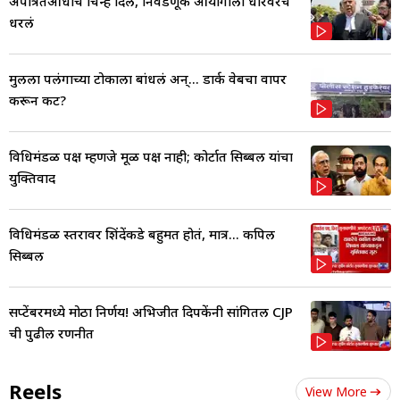
अपात्रतेआधीच चिन्ह दिलं, निवडणूक आयोगाला धारेवरच
धरलं
मुलीला पलंगाच्या टोकाला बांधलं अन्... डार्क वेबचा वापर
करून कट?
विधिमंडळ पक्ष म्हणजे मूळ पक्ष नाही; कोर्टात सिब्बल यांचा
युक्तिवाद
विधिमंडळ स्तरावर शिंदेंकडे बहुमत होतं, मात्र... कपिल
सिब्बल
सप्टेंबरमध्ये मोठा निर्णय! अभिजीत दिपकेंनी सांगितली CJP
ची पुढील रणनीत
Reels
View More