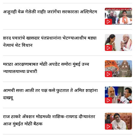
अजूनही वेळ गेलेली नाही! जरांगेंचा सरकारला अल्टिमेटम
शरद पवारांचे खासदार पंतप्रधानांना भेटण्याआधीच बड्या
नेत्याचं थेट विधान
मराठा आरक्षणाबाबत मोठी अपडेट समोर! मुंबई उच्च
न्यायालयाच्या प्रभारी
आमची सत्ता आली तर पक्ष कसे फुटतात ते अमित शाहांना
दाखवू
राज ठाकरे अ‍ॅक्शन मोडमध्ये! नाशिक-रायगड दौऱ्यानंतर
आज मुंबईत मोठी बैठक