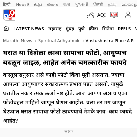
हिन्दी 
News9
ಕನ್ನಡ
తెలుగు
বাংলা
ગુજરાતી
ਪੰਜਾਬੀ
தமிழ்
മലയാള
AQI
LATEST NEWS
महाराष्ट्र
मुंबई
पुणे
क्रीडा
सिनेमा
REELS
Marathi News
Spiritual Adhyatmik
Vastushastra Place A Pic
घरात या दिशेला लावा सापाचा फोटो, आयुष्यच
बदलून जाईल, आहेत अनेक चमत्कारीक फायदे
वास्तुशास्त्रानुसार असे काही फोटो किंवा मूर्ती असतात, ज्याचा
आपल्या आयुष्यावर सकारात्मक प्रभाव पडत असतो. यामुळे
घरातील नकारात्मक ऊर्जा नष्ट होते. आज आपण अशाच एका
फोटोबद्दल माहिती जाणून घेणार आहोत. चला तर मग जाणून
घेऊयात घरात सापाचा फोटो लावण्याचे नेमके काय -काय फायदे
आहेत?