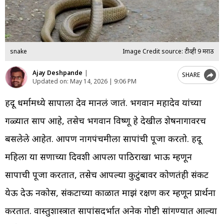
snake
Image Credit source: टीव्ही 9 मराठी
Ajay Deshpande
|
SHARE
Updated on:
May 14, 2026 | 9:06 PM
हिंदू धर्मामध्ये सापाला देव मानलं जातं. भगवान महादेव यांच्या
गळ्यात साप आहे, तसेच भगवान विष्णू हे देखील शेषनागावरच
बसलेले आहेत. आपण नागपंचमीला सापांची पूजा करतो. हिंदू
महिला या सणाच्या दिवशी आपला पाठिराखा भाऊ म्हणून
सापाची पूजा करतात, तसेच आपल्या कुटुंबावर कोणतंही संकट
येऊ देऊ नकोस, संकटाच्या काळात माझं रक्षण कर म्हणून प्रार्थना
करतात. वास्तुशास्त्रात सापांसदर्भात अनेक गोष्टी सांगण्यात आल्या