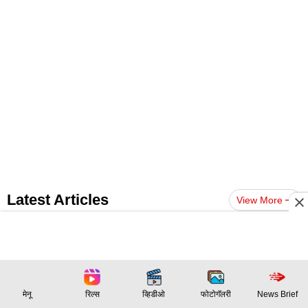
Latest Articles
View More
समाजात तुम्हाला मान हवा आहे? मग या गोष्टी कधीच विसरू नका
महिलेला मिळालं चुकीचं पार्सल; 10 वर्षांनी उघडलं, बसला प्रचंड
मेनू
रिल्स
व्हिडीओ
फोटोगॅलरी
News Brief
धक्का