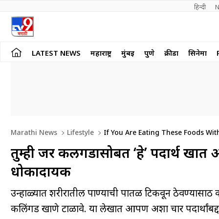
हिन्दी 
N
LATEST NEWS
महाराष्ट्र
मुंबई
पुणे
क्रीडा
सिनेमा
Marathi News
Lifestyle
If You Are Eating These Foods Wi
तुम्ही जर कलिंगडासोबत ‘हे’ पदार्थ खा
धोकादायक
उन्हाळ्यात शरीरातील पाण्याची पातळी टिकवून ठेवण्यासाठी क
कलिंगड खाणे टाळावे. या लेखात आपण अशा चार पदार्थांब