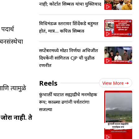
नाही; कोर्टात सिब्बल यांचा युक्तिवाद
विधिमंडळ स्तरावर शिंदेंकडे बहुमत
पदार्थ
होतं, मात्र... कपिल सिब्बल
चनसंस्थेचा
सप्टेंबरमध्ये मोठा निर्णय! अभिजीत
दिपकेंनी सांगितली CJP ची पुढील
रणनीत
Reels
View More
णि त्यामुळे
कुंभार्ली घाटात सह्याद्रीचे मनमोहक
रूप; काळ्या ढगांनी पर्वतरांगा
सजल्या
जोरा नाही. ते