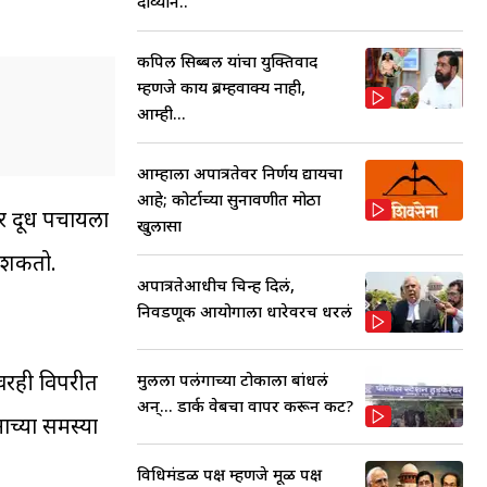
दाव्याने..
कपिल सिब्बल यांचा युक्तिवाद
म्हणजे काय ब्रम्हवाक्य नाही,
आम्ही...
आम्हाला अपात्रतेवर निर्णय द्यायचा
आहे; कोर्टाच्या सुनावणीत मोठा
र दूध पचायला
खुलासा
ू शकतो.
अपात्रतेआधीच चिन्ह दिलं,
निवडणूक आयोगाला धारेवरच धरलं
ावरही विपरीत
मुलीला पलंगाच्या टोकाला बांधलं
अन्... डार्क वेबचा वापर करून कट?
ाच्या समस्या
विधिमंडळ पक्ष म्हणजे मूळ पक्ष