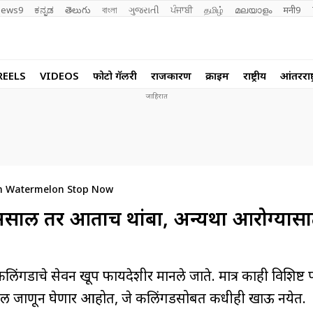
ews9
ಕನ್ನಡ
తెలుగు
বাংলা
ગુજરાતી
ਪੰਜਾਬੀ
தமிழ்
മലയാളം
मनी9
REELS
VIDEOS
फोटो गॅलरी
राजकारण
क्राईम
राष्ट्रीय
आंतरराष्ट
th Watermelon Stop Now
त असाल तर आताच थांबा, अन्यथा आरोग्यासा
लिंगडाचे सेवन खूप फायदेशीर मानले जाते. मात्र काही विशिष्ट प
द्दल जाणून घेणार आहोत, जे कलिंगडसोबत कधीही खाऊ नयेत.