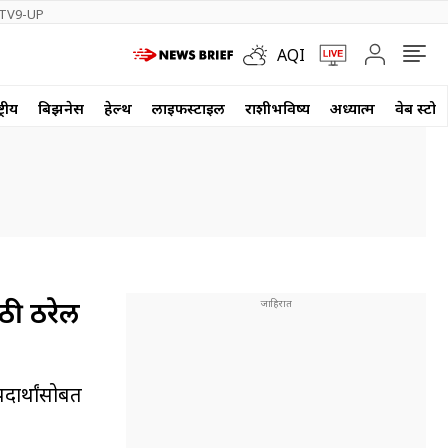
TV9-UP
AQI
्रीय
बिझनेस
हेल्थ
लाईफस्टाईल
राशीभविष्य
अध्यात्म
वेब स्टोर
ठी ठरेल
दार्थांसोबत