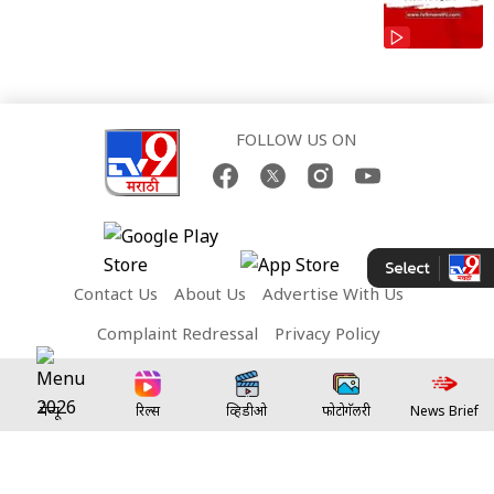
FOLLOW US ON
Contact Us
About Us
Advertise With Us
Complaint Redressal
Privacy Policy
Terms and Conditions
मेन्यू
रिल्स
व्हिडीओ
फोटोगॅलरी
News Brief
Network Sites:
TV9 Bharatvarsh
TV9 Telugu
TV9 Kannada
TV9 Bangla