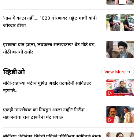
'दाल में काला नहीं..., ' E20 धोरणावर राहुल गांधी यांची
जोरदार टीका
इराणचा घात झाला, लवकरच सत्तापाटल? थेट मोठं बंड,
मोठी बातमी समोर
व्हिडीओ
View More
मोदी-शहांच्या भेटीचं गुपित अखेर तटकरेंनी सांगितलं;
म्हणाले...
एकही नगरसेवक का निवडून आला नाही? गिरीश
महाजनांचा राज ठाकरेंना थेट सवाल
मोदींच्या भेटीनंतर शिंदेची पहिली प्रतिक्रिया; सांगितलं नेमकं