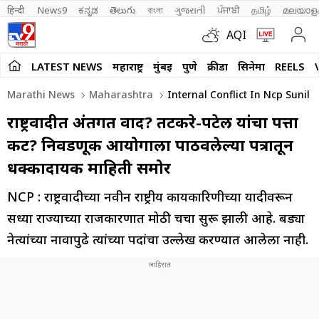
हिन्दी 
News9
ಕನ್ನಡ
తెలుగు
বাংলা
ગુજરાતી
ਪੰਜਾਬੀ
தமிழ்
മലയാള
AQI
LATEST NEWS
महाराष्ट्र
मुंबई
पुणे
क्रीडा
सिनेमा
REELS
Marathi News
Maharashtra
Internal Conflict In Ncp Sunil 
राष्ट्रवादीत अंतर्गत वाद? तटकरे-पटेल यांचा पत्ता
कट? निवडणूक आयोगाला पाठवलेल्या पत्रातून
धक्कादायक माहिती समोर
NCP : राष्ट्रवादीच्या नवीन राष्ट्रीय कार्यकारिणीच्या यादीवरून
सध्या राज्याच्या राजकारणात मोठी चर्चा सुरू झाली आहे. बड्या
नेत्यांच्या नावापुढे त्यांच्या पदांचा उल्लेख करण्यात आलेला नाही.