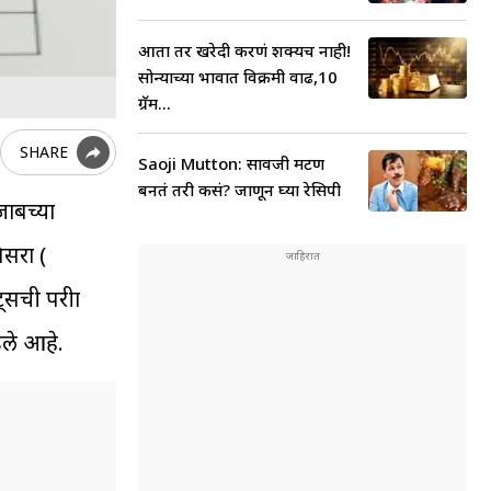
आता तर खरेदी करणं शक्यच नाही!
सोन्याच्या भावात विक्रमी वाढ,10
ग्रॅम...
SHARE
Saoji Mutton: सावजी मटण
बनतं तरी कसं? जाणून घ्या रेसिपी
जाबच्या
िसरा (
ची परीक्षा
ढले आहे.