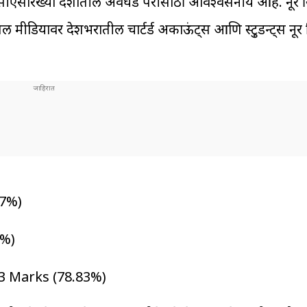
ीएसारख्या देशातील अवघड परीक्षेसाठी अविश्वसनीय आहे. नूर स
ल मीडियावर देशभरातील चार्टर्ड अकाऊंट्स आणि स्टु़डन्ट्स नूर 
17%)
7%)
3 Marks (78.83%)