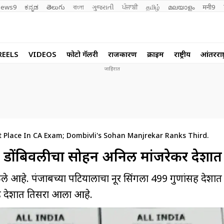
ews9
ಕನ್ನಡ
తెలుగు
বাংলা
ગુજરાતી
ਪੰਜਾਬੀ
தமிழ்
മലയാളം
मनी9
REELS
VIDEOS
फोटो गॅलरी
राजकारण
क्राईम
राष्ट्रीय
आंतरराष्ट
t Place In CA Exam; Dombivli's Sohan Manjrekar Ranks Third.
 तर डोंबिवलीचा सोहन अनिल मांजरेकर देशात
ले आहे. पंजाबच्या पटियालाचा नूर सिंगला 499 गुणांसह देश
ह देशात तिसरा आला आहे.