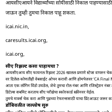
आयसीएआयने विद्यार्थ्यांच्या सोयीसाठी निकाल पाहण्यासाठी
जाऊन तुम्ही तुमचा निकाल पाहू शकता.
icai.nic.in,
caresults.icai.org,
icai.org,
सीए रिझल्ट कसा पाहायचा ?
आयसीएआय सीए फायनल रिझल्ट 2026 खालील प्रमाणे स्टेप्स वापरुन चे
वर दिलेली कोणतीही वेबसाईट ओपन करावी आणि होमपेजवर ‘CA Final May
आता एक लॉगिन विंडो उघडेल, जेथे तुमचा रोल नंबर आणि रजिस्ट्रेशन नंबर 
डिटेल्स सबमिट करताच सीए परीक्षेचा स्कोरकार्ड स्क्रीनवर येईल.
तुमचे मार्क्स चेक करा आणि पुढच्या रेफरन्ससाठी याचा प्रिंटआऊट जरूर का
डोंबिवलीत जल्लोष सुरु