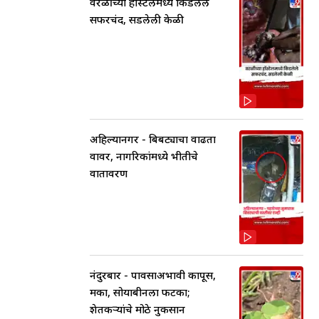
वरळीच्या हॉस्टेलमध्ये किडलेले
सफरचंद, सडलेली केळी
अहिल्यानगर - बिबट्याचा वाढता
वावर, नागरिकांमध्ये भीतीचे
वातावरण
नंदुरबार - पावसाअभावी कापूस,
मका, सोयाबीनला फटका;
शेतकऱ्यांचे मोठे नुकसान