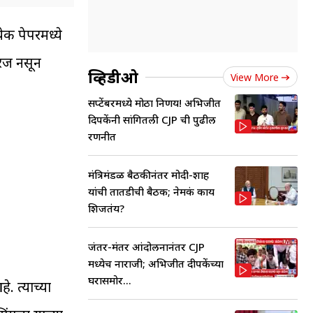
क पेपरमध्ये
गरज नसून
व्हिडीओ
View More
सप्टेंबरमध्ये मोठा निर्णय! अभिजीत
दिपकेंनी सांगितली CJP ची पुढील
रणनीत
मंत्रिमंडळ बैठकीनंतर मोदी-शाह
यांची तातडीची बैठक; नेमकं काय
शिजतंय?
जंतर-मंतर आंदोलनानंतर CJP
मध्येच नाराजी; अभिजीत दीपकेंच्या
घरासमोर...
. त्याच्या