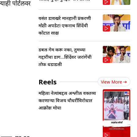
याही पोर्टलवर
वसंत डावखरे मानहानी प्रकरणी
मोठी अपडेट! एकनाथ शिंदेंची
कोर्टात साक्ष
डबल गेम करू नका, तुमच्या
गद्दारीचा डाग...शिंदेंवर जरांगेंची
तोफ धडाडली
Reels
View More
महिला नेत्यांबद्दल अश्लील वक्तव्य
करणाऱ्या विजय चौधरींविरोधात
आक्रोश मोर्चा