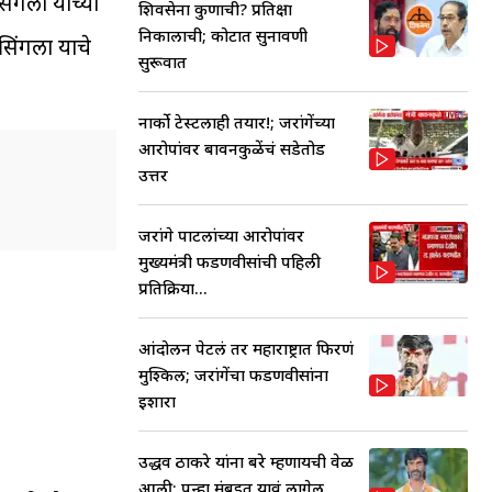
िंगला याच्या
शिवसेना कुणाची? प्रतिक्षा
निकालाची; कोर्टात सुनावणी
सिंगला याचे
सुरूवात
नार्को टेस्टलाही तयार!; जरांगेंच्या
आरोपांवर बावनकुळेंचं सडेतोड
उत्तर
जरांगे पाटलांच्या आरोपांवर
मुख्यमंत्री फडणवीसांची पहिली
प्रतिक्रिया...
आंदोलन पेटलं तर महाराष्ट्रात फिरणं
मुश्किल; जरांगेंचा फडणवीसांना
इशारा
उद्धव ठाकरे यांना बरे म्हणायची वेळ
आली; पुन्हा मुंबईत यावं लागेल