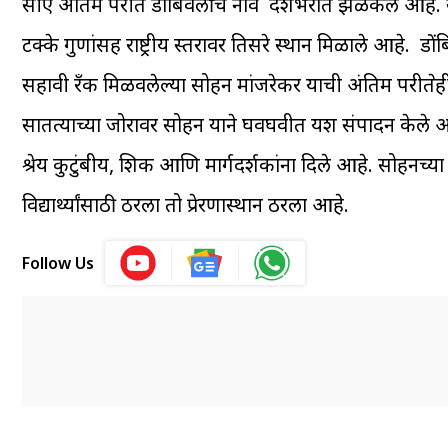
सीए अंतिम परीक्षेत डोंबिवलीचे नाव देशभरात झळकले आहे
टक्के गुणांसह राष्ट्रीय स्तरावर तिसरे स्थान मिळाले आहे. ड
सहावी रँक मिळवलेल्या सोहन मांजरेकर याची अंतिम परीक्ष
सातत्याच्या जोरावर सोहन याने घवघवीत यश संपादन केले आह
श्रेय कुटुंबीय, शिक्षक आणि मार्गदर्शकांना दिले आहे. सोह
विद्यार्थ्यांसाठी ठरला तो प्रेरणास्थान ठरला आहे.
Follow Us