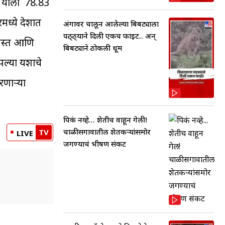
र याला 78.83
रमध्ये देशात
अंगावर चालून आलेल्या बिबट्याला
पठ्ठ्याने दिली एकच फाईट.. अन्
शिस्त आणि
बिबट्याने ठोकली धूम
पल्या यशाचे
रणाऱ्या
पिकं नव्हे... शेतीच वाहून गेली!
चाळीसगावातील शेतकऱ्यांसमोर
TV
LIVE
जगण्याचं भीषण संकट