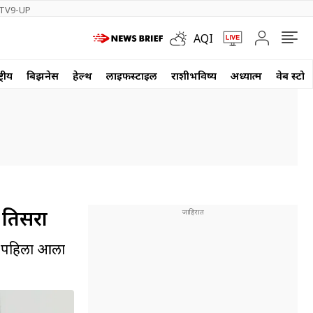
TV9-UP
AQI
्रीय
बिझनेस
हेल्थ
लाईफस्टाईल
राशीभविष्य
अध्यात्म
वेब स्टोर
 तिसरा
ात पहिला आला