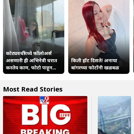
कोट्यवधींमध्ये फॉलोअर्स
असणारी ही अभिनेत्री घरात
किती हॉट दिसते! अनाया
करतेय काम, फोटो पाहून...
बांगरच्या फोटोंनी खळबळ
Most Read Stories