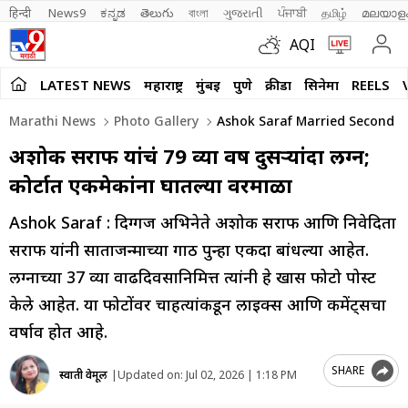
हिन्दी 
News9
ಕನ್ನಡ
తెలుగు
বাংলা
ગુજરાતી
ਪੰਜਾਬੀ
தமிழ்
മലയാള
AQI
LATEST NEWS
महाराष्ट्र
मुंबई
पुणे
क्रीडा
सिनेमा
REELS
Marathi News
Photo Gallery
Ashok Saraf Married Second Ti
अशोक सराफ यांचं 79 व्या वर्षी दुसऱ्यांदा लग्न;
कोर्टात एकमेकांना घातल्या वरमाळा
Ashok Saraf : दिग्गज अभिनेते अशोक सराफ आणि निवेदिता
सराफ यांनी साताजन्माच्या गाठी पुन्हा एकदा बांधल्या आहेत.
लग्नाच्या 37 व्या वाढदिवसानिमित्त त्यांनी हे खास फोटो पोस्ट
केले आहेत. या फोटोंवर चाहत्यांकडून लाइक्स आणि कमेंट्सचा
वर्षाव होत आहे.
SHARE
स्वाती वेमूल
|
Updated on:
Jul 02, 2026 | 1:18 PM