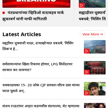
पंतप्रधानांच्या व्हिडिओ वादाबद्दल मार्क
सह्याद्रीवर धुक्याच
झुकरबर्ग यांनी माफी मागितली
धबधबे; ‘मिसिंग लिंक’
Latest Articles
View More
सह्याद्रीवर धुक्याची चादर, दऱ्याखोऱ्यात धबधबे; ‘मिसिंग
लिंक’चं हे...
सर्वसामान्यांचा खिसा रिकामा होणार, LPG सिलेंडरवर
सरकार कर लावणार?
धक्कादायक! 15- 20 लोकं CJP प्रवक्ता सौरव दास यांच्या
घरात घुसले अन्..
संजय राऊतांवर अमृता फडणवीस संतापल्या, थेट म्हणाल्या