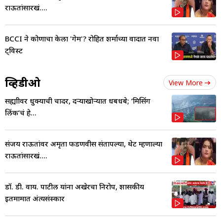
राऊतांसारखं....
BCCI ने कोणाचा केला 'गेम'? रोहित शर्माच्या वादात नवा
ट्विस्ट
व्हिडीओ
View More
सह्याद्रीवर धुक्याची चादर, दऱ्याखोऱ्यात धबधबे; ‘मिसिंग
लिंक’चं हे...
संजय राऊतांवर अमृता फडणवीस संतापल्या, थेट म्हणाल्या
राऊतांसारखं....
डॉ. डी. वाय. पाटील यांना अखेरचा निरोप, शासकीय
इतमामात अंत्यसंस्कार