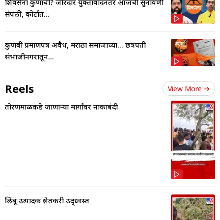
शिवसेना कुणाची? जोरदार युक्तावादनंतर आजची सुनावणी
संपली, कोर्टात...
कुणबी प्रमाणपत्र अवैध, मराठा समाजाच्या... छत्रपती
संभाजीनगरातून...
Reels
View More
तोरणमाळकडे जाणाऱ्या मार्गांवर नाकाबंदी
लिंबू उत्पादक शेतकरी उद्ध्वस्त