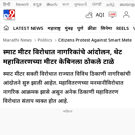
हिन्दी 
News9
ಕನ್ನಡ
తెలుగు
বাংলা
ગુજરાતી
ਪੰਜਾਬੀ
தமிழ்
മലയാള
AQI
LATEST NEWS
महाराष्ट्र
मुंबई
पुणे
क्रीडा
सिनेमा
REELS
Marathi News
Politics
Citizens Protest Against Smart Meter
स्मार्ट मीटर विरोधात नागरिकांचे आंदोलन, थेट
महावितरणच्या मीटर केबिनला ठोकले टाळे
स्मार्ट मीटर सक्ती विरोधात राज्यात विविध ठिकाणी नागरिकांची
आंदोलने सुरु झाली आहेत. महावितरणच्या मनमानीविरोधात
नागरिक आक्रमक झासे असून अनेक ठिकाणी महावितरण
विरोधात संताप व्यक्त होत आहे.