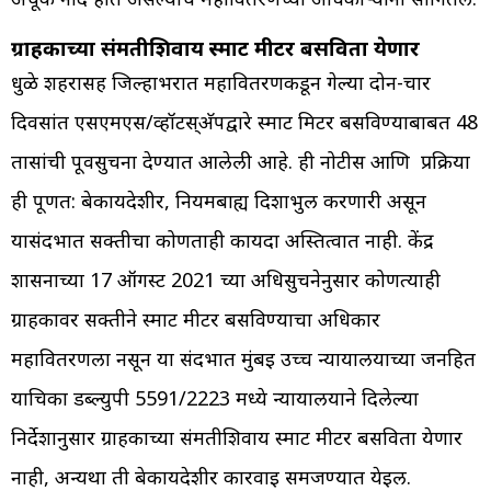
ग्राहकाच्या संमतीशिवाय स्मार्ट मीटर बसविता येणार
धुळे शहरासह जिल्हाभरात महावितरणकडून गेल्या दोन-चार
दिवसांत एसएमएस/व्हॉटस्अ‍ॅपद्वारे स्मार्ट मिटर बसविण्याबाबत 48
तासांची पूर्वसुचना देण्यात आलेली आहे. ही नोटीस आणि प्रक्रिया
ही पूर्णत: बेकायदेशीर, नियमबाह्य दिशाभुल करणारी असून
यासंदर्भात सक्तीचा कोणताही कायदा अस्तित्वात नाही. केंद्र
शासनाच्या 17 ऑगस्ट 2021 च्या अधिसुचनेनुसार कोणत्याही
ग्राहकावर सक्तीने स्मार्ट मीटर बसविण्याचा अधिकार
महावितरणला नसून या संदर्भात मुंबई उच्च न्यायालयाच्या जनहित
याचिका डब्ल्युपी 5591/2223 मध्ये न्यायालयाने दिलेल्या
निर्देशानुसार ग्राहकाच्या संमतीशिवाय स्मार्ट मीटर बसविता येणार
नाही, अन्यथा ती बेकायदेशीर कारवाई समजण्यात येईल.