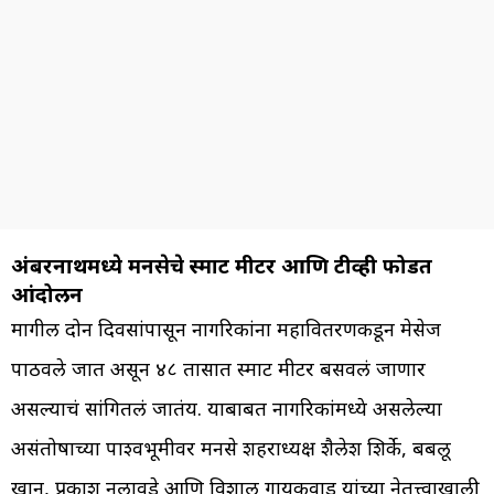
अंबरनाथमध्ये मनसेचे स्मार्ट मीटर आणि टीव्ही फोडत
आंदोलन
मागील दोन दिवसांपासून नागरिकांना महावितरणकडून मेसेज
पाठवले जात असून ४८ तासात स्मार्ट मीटर बसवलं जाणार
असल्याचं सांगितलं जातंय. याबाबत नागरिकांमध्ये असलेल्या
असंतोषाच्या पार्श्वभूमीवर मनसे शहराध्यक्ष शैलेश शिर्के, बबलू
खान, प्रकाश नलावडे आणि विशाल गायकवाड यांच्या नेतृत्त्वाखाली