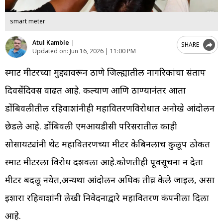
smart meter
Atul Kamble
|
SHARE
Updated on:
Jun 16, 2026 | 11:00 PM
स्मार्ट मीटरच्या मुद्द्यावरून ठाणे जिल्ह्यातील नागरिकांचा संताप
दिवसेंदिवस वाढत आहे. कल्याण आणि ठाण्यानंतर आता
डोंबिवलीतील रहिवाशांनीही महावितरणविरोधात अनोखे आंदोलन
छेडले आहे. डोंबिवली एमआयडीसी परिसरातील काही
सोसायट्यांनी थेट महावितरणच्या मीटर केबिनलाच कुलूप ठोकत
स्मार्ट मीटरला विरोध दर्शवला आहे.कोणतीही पूर्वसूचना न देता
मीटर बदलू नयेत,अन्यथा आंदोलन अधिक तीव्र केले जाईल, असा
इशारा रहिवाशांनी लेखी निवेदनाद्वारे महावितरण कंपनीला दिला
आहे.