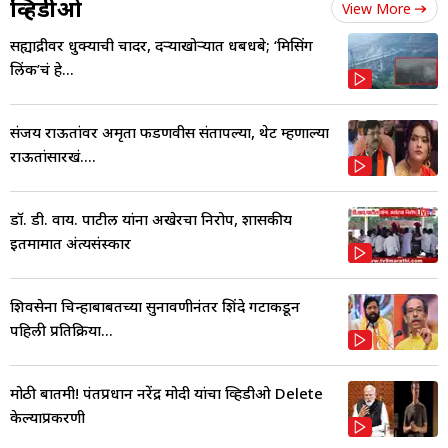
व्हिडीओ
View More
सह्याद्रीवर धुक्याची चादर, दऱ्याखोऱ्यात धबधबे; ‘मिसिंग
लिंक’चं हे...
संजय राऊतांवर अमृता फडणवीस संतापल्या, थेट म्हणाल्या
राऊतांसारखं....
डॉ. डी. वाय. पाटील यांना अखेरचा निरोप, शासकीय
इतमामात अंत्यसंस्कार
शिवसेना चिन्हाबाबतच्या सुनावणीनंतर शिंदे गटाकडून
पहिली प्रतिक्रिया...
मोठी बातमी! पंतप्रधान नरेंद्र मोदी यांचा व्हिडीओ Delete
केल्याप्रकरणी