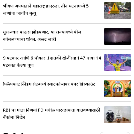
भीषण अपघाताने महाराष्ट्र हादरला, तीन घटनांमध्ये 5
जणांचा जागीच मृत्यू
मुसळधार पाऊस झोडपणार, या राज्यामध्ये वीज
कोसळण्याचा धोका, अलर्ट जारी
9 षटकार आणि 6 चौकार..! शतकी खेळीसह 147 धावा 14
षटकात केल्या पूर्ण
फ्लिपकार्ट फ्रीडम सेलमध्ये स्मार्टफोन्सवर बंपर डिस्काउंट
RBI चा मोठा निर्णय! FD मधील पारदर्शकता वाढवण्यासाठी
बँकांना निर्देश