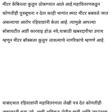
मीटर केबिनला कुलूप ठोकण्यात आले आहे.महावितरणकडून
कोणतीही पूर्वसूचना न देता काही भागांत स्मार्ट मीटर बसवले जात
असल्याचा आरोप रहिवाशांनी केला आहे. त्यामुळे आपल्या
सोसायटीत अशी कारवाई होऊ नये,यासाठी खबरदारीचा उपाय
म्हणून मीटर बॉक्सला कुलूप लावल्याचे नागरिकांचे म्हणणे आहे.
यासंदर्भात रहिवाशांनी महावितरणला लेखी पत्र देत कोणतीही
जबरदस्ती करू नये, आधी अधिकृत नोटीस द्यावी आणि त्यानंतरच