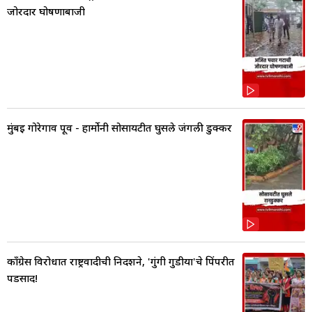
जोरदार घोषणाबाजी
मुंबई गोरेगाव पूर्व - हार्मोनी सोसायटीत घुसले जंगली डुक्कर
काँग्रेस विरोधात राष्ट्रवादीची निदर्शने, 'गुंगी गुडीया'चे पिंपरीत
पडसाद!