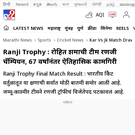
हिन्दी 
News9
ಕನ್ನಡ
తెలుగు
বাংলা
ગુજરાતી
ਪੰਜਾਬੀ
தமிழ்
മലയാള
AQI
LATEST NEWS
महाराष्ट्र
मुंबई
पुणे
क्रीडा
सिनेमा
REELS
Marathi News
Sports
Cricket News
Kar Vs Jk Match Draw
Ranji Trophy : रोहित शर्माची टीम रणजी
चॅम्पियन, 67 वर्षांनंतर ऐतिहासिक कामगिरी
Ranji Trophy Final Match Result : भारतीय क्रिकेट
वर्तुळातून या क्षणाची सर्वात मोठी बातमी समोर आली आहे.
जम्मू-काश्मीर टीमने रणजी ट्रॉफीचं विजेतेपद पटकावलं आहे.