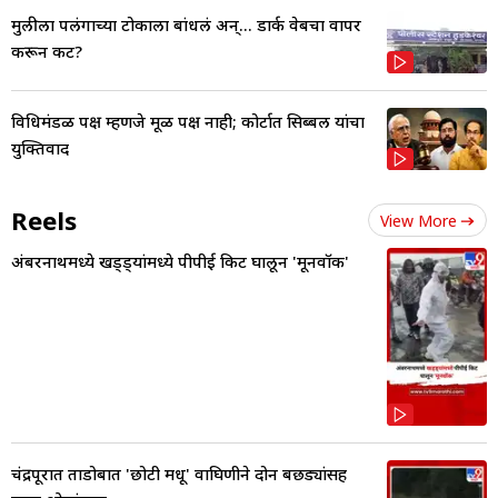
मुलीला पलंगाच्या टोकाला बांधलं अन्... डार्क वेबचा वापर
करून कट?
विधिमंडळ पक्ष म्हणजे मूळ पक्ष नाही; कोर्टात सिब्बल यांचा
युक्तिवाद
Reels
View More
अंबरनाथमध्ये खड्ड्यांमध्ये पीपीई किट घालून 'मूनवॉक'
चंद्रपूरात ताडोबात 'छोटी मधू' वाघिणीने दोन बछड्यांसह