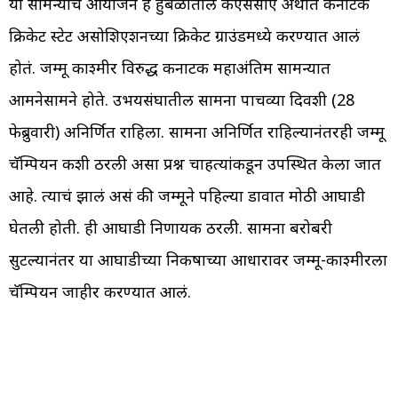
या सामन्याचं आयोजन हे हुबळीतील केएससीए अर्थात कर्नाटक
क्रिकेट स्टेट असोशिएशनच्या क्रिकेट ग्राउंडमध्ये करण्यात आलं
होतं. जम्मू काश्मीर विरुद्ध कर्नाटक महाअंतिम सामन्यात
आमनेसामने होते. उभयसंघातील सामना पाचव्या दिवशी (28
फेब्रुवारी) अनिर्णित राहिला. सामना अनिर्णित राहिल्यानंतरही जम्मू
चॅम्पियन कशी ठरली असा प्रश्न चाहत्यांकडून उपस्थित केला जात
आहे. त्याचं झालं असं की जम्मूने पहिल्या डावात मोठी आघाडी
घेतली होती. ही आघाडी निर्णायक ठरली. सामना बरोबरी
सुटल्यानंतर या आघाडीच्या निकषाच्या आधारावर जम्मू-काश्मीरला
चॅम्पियन जाहीर करण्यात आलं.