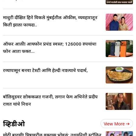
माधुरी दीक्षित हिने विकले मुंबईतील ऑफीस, व्यवहारातून
किती झाला फायदा..
ऑफर आली! आयफोन प्रचंड स्वस्त; 126000 रुपयांचा
फोन आता फक्त...
रव्यापासून बनवा टेस्टी आणि हेल्दी नाश्त्याचे पदार्थ,
बॉलिवूडवर शोककळा! गजनी, लगान फेम अभिनेते प्रदीप
रावत यांचे निधन
व्हिडीओ
View More
मोठी बातमी! त्रिषावरील वक्तव्य भोवलं; उधयनिधी स्टॉलिन