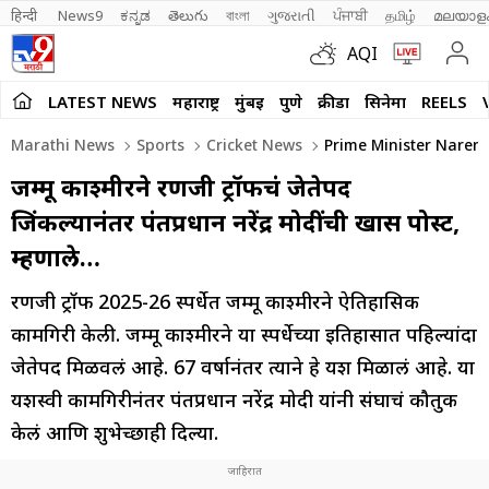
हिन्दी 
News9
ಕನ್ನಡ
తెలుగు
বাংলা
ગુજરાતી
ਪੰਜਾਬੀ
தமிழ்
മലയാള
AQI
LATEST NEWS
महाराष्ट्र
मुंबई
पुणे
क्रीडा
सिनेमा
REELS
Marathi News
Sports
Cricket News
Prime Minister Naren
जम्मू काश्मीरने रणजी ट्रॉफीचं जेतेपद
जिंकल्यानंतर पंतप्रधान नरेंद्र मोदींची खास पोस्ट,
म्हणाले…
रणजी ट्रॉफी 2025-26 स्पर्धेत जम्मू काश्मीरने ऐतिहासिक
कामगिरी केली. जम्मू काश्मीरने या स्पर्धेच्या इतिहासात पहिल्यांदा
जेतेपद मिळवलं आहे. 67 वर्षानंतर त्याने हे यश मिळालं आहे. या
यशस्वी कामगिरीनंतर पंतप्रधान नरेंद्र मोदी यांनी संघाचं कौतुक
केलं आणि शुभेच्छाही दिल्या.