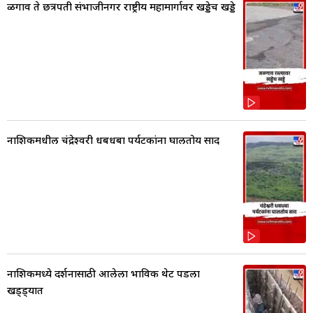
ळगाव ते छत्रपती संभाजीनगर राष्ट्रीय महामार्गावर खड्डेच खड्डे
नाशिकमधील चंद्रेश्वरी धबधबा पर्यटकांना घालतोय साद
नाशिकमध्ये दर्शनासाठी आलेला भाविक थेट पडला
खड्ड्यात