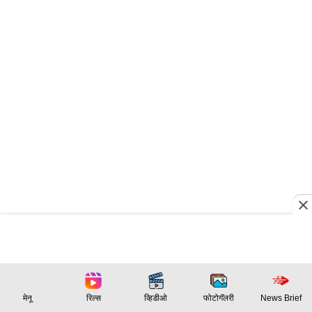
मेनू
रिल्स
व्हिडीओ
फोटोगॅलरी
News Brief