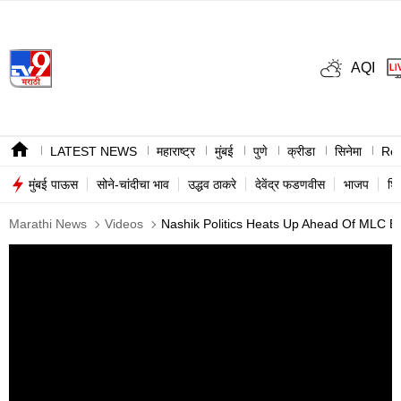
AQI
LATEST NEWS
महाराष्ट्र
मुंबई
पुणे
क्रीडा
सिनेमा
Ree
मुंबई पाऊस
सोने-चांदीचा भाव
उद्धव ठाकरे
देवेंद्र फडणवीस
भाजप
शि
Marathi News
Videos
Nashik Politics Heats Up Ahead Of MLC El