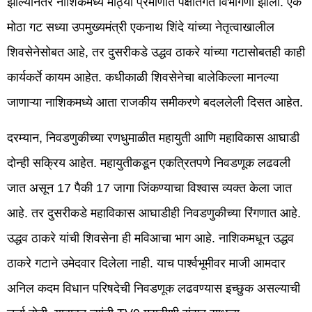
झाल्यानंतर नाशिकमध्ये मोठ्या प्रमाणात पक्षांतर्गत विभागणी झाली. एक
मोठा गट सध्या उपमुख्यमंत्री एकनाथ शिंदे यांच्या नेतृत्वाखालील
शिवसेनेसोबत आहे, तर दुसरीकडे उद्धव ठाकरे यांच्या गटासोबतही काही
कार्यकर्ते कायम आहेत. कधीकाळी शिवसेनेचा बालेकिल्ला मानल्या
जाणाऱ्या नाशिकमध्ये आता राजकीय समीकरणे बदललेली दिसत आहेत.
दरम्यान, निवडणुकीच्या रणधुमाळीत महायुती आणि महाविकास आघाडी
दोन्ही सक्रिय आहेत. महायुतीकडून एकत्रितपणे निवडणूक लढवली
जात असून 17 पैकी 17 जागा जिंकण्याचा विश्वास व्यक्त केला जात
आहे. तर दुसरीकडे महाविकास आघाडीही निवडणुकीच्या रिंगणात आहे.
उद्धव ठाकरे यांची शिवसेना ही मविआचा भाग आहे. नाशिकमधून उद्धव
ठाकरे गटाने उमेदवार दिलेला नाही. याच पार्श्वभूमीवर माजी आमदार
अनिल कदम विधान परिषदेची निवडणूक लढवण्यास इच्छुक असल्याची