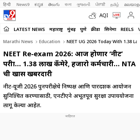
हिन्दी 
News9
ಕನ್ನಡ
తెలుగు
বাংলা
ગુજરાતી
ਪੰਜਾਬੀ
தமிழ்
മലയാള
AQI
LATEST NEWS
महाराष्ट्र
मुंबई
पुणे
क्रीडा
सिनेमा
REELS
Marathi News
Education
NEET UG 2026 Today With 1.38 Lak
NEET Re-exam 2026: आज होणार ‘नीट’
परीक्षा… 1.38 लाख कॅमेरे, हजारो कर्मचारी… NTA
ची खास खबरदारी
नीट-यूजी 2026 पुनर्परीक्षेचे निष्पक्ष आणि पारदर्शक आयोजन
सुनिश्चित करण्यासाठी, एनटीएने अभूतपूर्व सुरक्षा उपाययोजना
लागू केल्या आहेत.