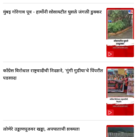
मुंबई गोरेगाव पूर्व - हार्मोनी सोसायटीत घुसले जंगली डुक्कर
काँग्रेस विरोधात राष्ट्रवादीची निदर्शने, 'गुंगी गुडीया'चे पिंपरीत
पडसाद!
लोणेरे उड्डाणपूलवर खड्डा, अपघाताची शक्यता