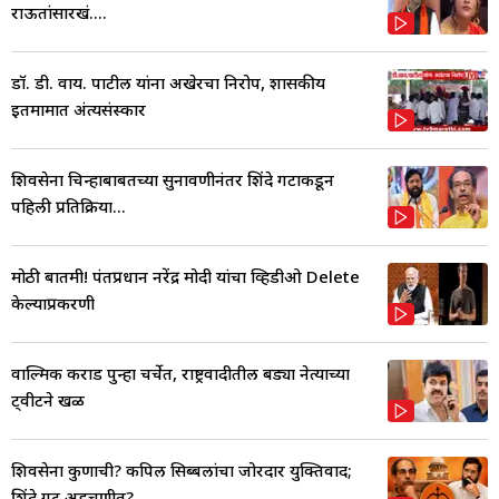
राऊतांसारखं....
डॉ. डी. वाय. पाटील यांना अखेरचा निरोप, शासकीय
इतमामात अंत्यसंस्कार
शिवसेना चिन्हाबाबतच्या सुनावणीनंतर शिंदे गटाकडून
पहिली प्रतिक्रिया...
मोठी बातमी! पंतप्रधान नरेंद्र मोदी यांचा व्हिडीओ Delete
केल्याप्रकरणी
वाल्मिक कराड पुन्हा चर्चेत, राष्ट्रवादीतील बड्या नेत्याच्या
ट्वीटने खळ
शिवसेना कुणाची? कपिल सिब्बलांचा जोरदार युक्तिवाद;
शिंदे गट अडचणीत?