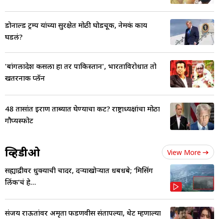
डोनाल्ड ट्रम्प यांच्या सुरक्षेत मोठी घोडचूक, नेमकं काय
घडलं?
'बांगलादेश कसला हा तर पाकिस्तान', भारताविरोधात तो
खतरनाक प्लॅन
48 तासांत इराण ताब्यात घेण्याचा कट? राष्ट्राध्यक्षांचा मोठा
गौप्यस्फोट
व्हिडीओ
View More
सह्याद्रीवर धुक्याची चादर, दऱ्याखोऱ्यात धबधबे; ‘मिसिंग
लिंक’चं हे...
संजय राऊतांवर अमृता फडणवीस संतापल्या, थेट म्हणाल्या