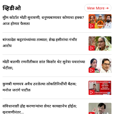
व्हिडीओ
View More
सुप्रीम कोर्टात मोठी सुनावणी; धनुष्यबाणावर कोणाचा हक्क?
आज होणार फैसला
बांग्लादेश कट्टरपंथ्यांच्या ताब्यात; शेख हसीनांचा गंभीर
आरोप
मोठी बातमी! रणनीतीकार प्रशांत किशोर थेट सुनेत्रा पवारांच्या
भेटीला,
कुणबी प्रमाणपत्र अवैध ठरलेल्या लोकप्रतिनिधींची बैठक;
मनोज जरांगे पाटील
संविधानाशी द्रोह करणाऱ्यांचा शेवट कायद्यानेच होईल;
सुनावणीनंतर...