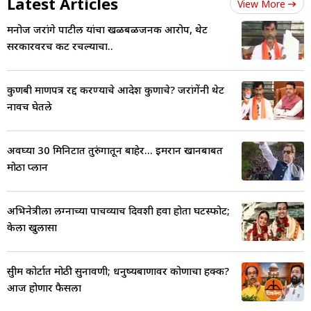
Latest Articles
View More
मनोज जरांगे पाटील यांचा खळबळजनक आरोप, थेट
सरकारवरच कट रचल्याचा..
कुणबी प्रमाणपत्र रद्द करण्याचे आदेश कुणाचे? जरांगेंनी थेट
नावच घेतले
अवघ्या 30 मिनिटात तुरुंगातून बाहेर... इमरान खानबाबत
मोठा प्लान
अभिनेत्रीला लग्नाच्या पाचव्याच दिवशी हवा होता घटस्फोट;
केला खुलासा
सुप्रीम कोर्टात मोठी सुनावणी; धनुष्यबाणावर कोणाचा हक्क?
आज होणार फैसला