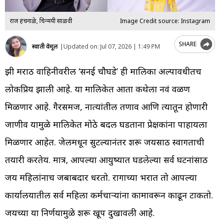
राज हंचनाळे, चिन्मयी साळवी
Image Credit source: Instagram
SHARE
स्वाती वेमूल
|
Updated on:
Jul 07, 2026 | 1:49 PM
झी मराठी वाहिनीवरील ‘सनई चौघडे’ ही मालिका अल्पावधीतच
लोकप्रिय झाली आहे. या मालिकेत आता कथेला नवं वळण
मिळणार आहे. गैरसमज, नात्यांतील तणाव आणि त्यातून होणारी
जाणीव यामुळे मालिकेत मोठे बदल घडताना प्रेक्षकांना पाहायला
मिळणार आहेत. जेलमधून सुटल्यानंतर शरू जयसाठी स्वागताची
तयारी करतेय. मात्र, आपल्या आयुष्यात घडलेल्या सर्व घटनांसाठी
जय महिलांनाच जबाबदार धरतो. रागाच्या भरात तो आपल्या
कार्यालयातील सर्व महिला कर्मचाऱ्यांना कामावरून काढून टाकतो.
जयच्या या निर्णयामुळे शरू खूप दुखावली आहे.