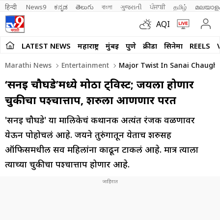
हिन्दी 
News9
ಕನ್ನಡ
తెలుగు
বাংলা
ગુજરાતી
ਪੰਜਾਬੀ
தமிழ்
മലയാള
AQI
LATEST NEWS
महाराष्ट्र
मुंबई
पुणे
क्रीडा
सिनेमा
REELS
Marathi News
Entertainment
Major Twist In Sanai Chaugha
‘सनई चौघडे’मध्ये मोठा ट्विस्ट; जयला होणार
चुकीचा पश्चात्ताप, शरुला आणणार परत
'सनई चौघडे' या मालिकेचं कथानक अत्यंत रंजक वळणावर
येऊन पोहोचलं आहे. जयने तुरुंगातून येताच शरुसह
ऑफिसमधील सर्व महिलांना काढून टाकलं आहे. मात्र त्याला
त्याच्या चुकीचा पश्चात्ताप होणार आहे.