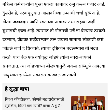
महिला कर्मचाऱ्यांना पुन्हा एकदा कामावर रुजू करून घेणार आहे.
दुसरीकडे, परब कुटुंबात आसावरीच्या लग्नाची चर्चा सुरू आहे.
गौतम जबाबदार आणि स्वतःच्या पायावर उभा राहावा अशी
सुभाषची इच्छा आहे. त्यासाठी तो गौतमची परीक्षा घेण्याचं ठरवतो.
दरम्यान, प्रॉडक्ट सर्व्हेदरम्यान शरू जयला सामान्य लोकांशी कसं
जोडलं जावं हे शिकवते. त्याचा दृष्टिकोन बदलण्यास ती मदत
करते. याच वेळी एक वयोवृद्ध जोडपं त्यांना नवरा-बायको
समजतात. त्या जोडप्याच्या बोलण्यामुळे जयला शरूमुळे आपल्या
आयुष्यात झालेला सकारात्मक बदल जाणवतो.
हे सुद्धा वाचा
बिअर की व्होडका, कोणते मद्य शरीरासाठी
सुरक्षित; किती मद्य प्यावे? वाचा A टू Z -