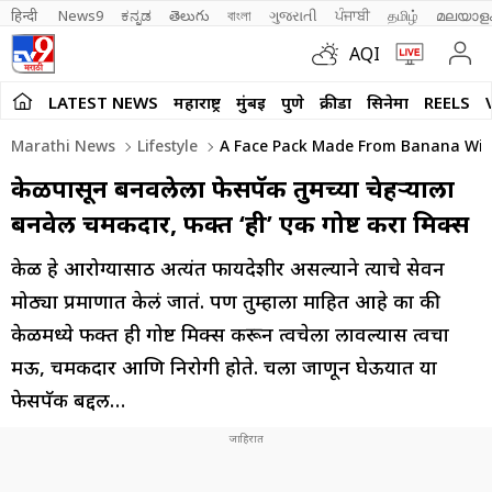
हिन्दी 
News9
ಕನ್ನಡ
తెలుగు
বাংলা
ગુજરાતી
ਪੰਜਾਬੀ
தமிழ்
മലയാള
AQI
LATEST NEWS
महाराष्ट्र
मुंबई
पुणे
क्रीडा
सिनेमा
REELS
Marathi News
Lifestyle
A Face Pack Made From Banana Will 
केळीपासून बनवलेला फेसपॅक तुमच्या चेहऱ्याला
बनवेल चमकदार, फक्त ‘ही’ एक गोष्ट करा मिक्स
केळी हे आरोग्यासाठी अत्यंत फायदेशीर असल्याने त्याचे सेवन
मोठ्या प्रमाणात केलं जातं. पण तुम्हाला माहित आहे का की
केळीमध्ये फक्त ही गोष्ट मिक्स करून त्वचेला लावल्यास त्वचा
मऊ, चमकदार आणि निरोगी होते. चला जाणून घेऊयात या
फेसपॅक बद्दल…