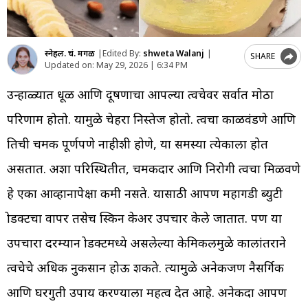
स्नेहल. चं. मेंगळ
|
Edited By:
shweta Walanj
|
SHARE
Updated on:
May 29, 2026 | 6:34 PM
उन्हाळ्यात धूळ आणि प्रदूषणाचा आपल्या त्वचेवर सर्वात मोठा
परिणाम होतो. यामुळे चेहरा निस्तेज होतो. त्वचा काळवंडणे आणि
तिची चमक पूर्णपणे नाहीशी होणे, या समस्या प्रत्येकाला होत
असतात. अशा परिस्थितीत, चमकदार आणि निरोगी त्वचा मिळवणे
हे एका आव्हानापेक्षा कमी नसते. यासाठी आपण महागडी ब्युटी
प्रोडक्टचा वापर तसेच स्किन केअर उपचार केले जातात. पण या
उपचारा दरम्यान प्रोडक्टमध्ये असलेल्या केमिकलमुळे कालांतराने
त्वचेचे अधिक नुकसान होऊ शकते. त्यामुळे अनेकजण नैसर्गिक
आणि घरगुती उपाय करण्याला महत्व देत आहे. अनेकदा आपण