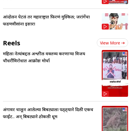
आंदोलन पेटलं तर महाराष्ट्रात फिरणं मुश्किल; जरांगेंचा
फडणवीसांना इशारा
Reels
View More
महिला नेत्यांबद्दल अश्लील वक्तव्य करणाऱ्या विजय
चौधरींविरोधात आक्रोश मोर्चा
अंगावर चालून आलेल्या बिबट्याला पठ्ठ्याने दिली एकच
फाईट.. अन् बिबट्याने ठोकली धूम