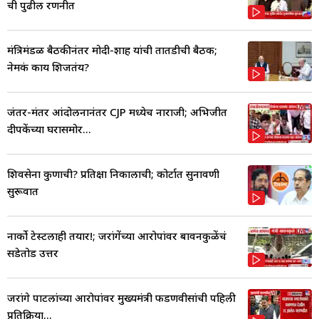
ची पुढील रणनीत
मंत्रिमंडळ बैठकीनंतर मोदी-शाह यांची तातडीची बैठक;
नेमकं काय शिजतंय?
जंतर-मंतर आंदोलनानंतर CJP मध्येच नाराजी; अभिजीत
दीपकेंच्या घरासमोर...
शिवसेना कुणाची? प्रतिक्षा निकालाची; कोर्टात सुनावणी
सुरूवात
नार्को टेस्टलाही तयार!; जरांगेंच्या आरोपांवर बावनकुळेंचं
सडेतोड उत्तर
जरांगे पाटलांच्या आरोपांवर मुख्यमंत्री फडणवीसांची पहिली
प्रतिक्रिया...