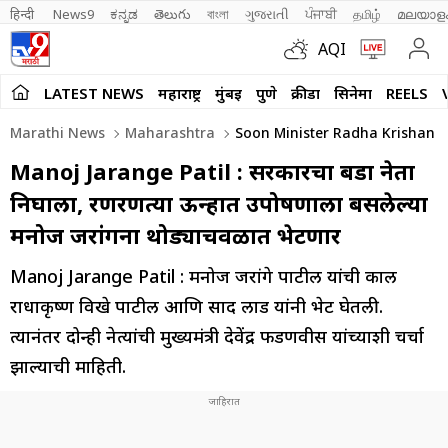
हिन्दी 
News9
ಕನ್ನಡ
తెలుగు
বাংলা
ગુજરાતી
ਪੰਜਾਬੀ
தமிழ்
മലയാള
AQI
LATEST NEWS
महाराष्ट्र
मुंबई
पुणे
क्रीडा
सिनेमा
REELS
Marathi News
Maharashtra
Soon Minister Radha Krishan Vik
Manoj Jarange Patil : सरकारचा बडा नेता
निघाला, रणरणत्या ऊन्हात उपोषणाला बसलेल्या
मनोज जरांगेंना थोड्याचवळात भेटणार
Manoj Jarange Patil : मनोज जरांगे पाटील यांची काल
राधाकृष्ण विखे पाटील आणि प्रसाद लाड यांनी भेट घेतली.
त्यानंतर दोन्ही नेत्यांची मुख्यमंत्री देवेंद्र फडणवीस यांच्याशी चर्चा
झाल्याची माहिती.