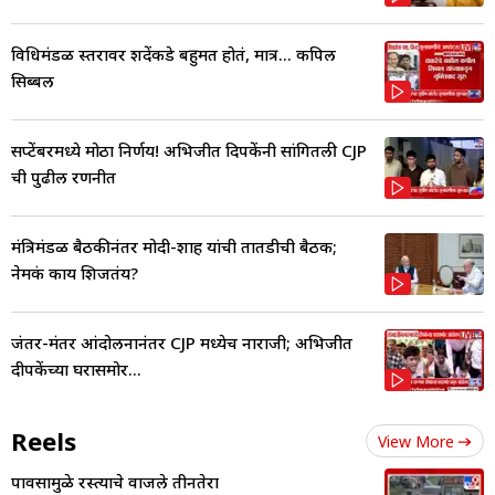
विधिमंडळ स्तरावर शिंदेंकडे बहुमत होतं, मात्र... कपिल
सिब्बल
सप्टेंबरमध्ये मोठा निर्णय! अभिजीत दिपकेंनी सांगितली CJP
ची पुढील रणनीत
मंत्रिमंडळ बैठकीनंतर मोदी-शाह यांची तातडीची बैठक;
नेमकं काय शिजतंय?
जंतर-मंतर आंदोलनानंतर CJP मध्येच नाराजी; अभिजीत
दीपकेंच्या घरासमोर...
Reels
View More
पावसामुळे रस्त्याचे वाजले तीनतेरा