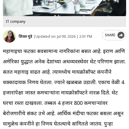
IT company
SHARE
शितल मुंडे
|
Updated on:
Jul 09, 2026 | 2:01 PM
महागाईचा फटका सर्वसामान्य नागरिकांना बसत आहे. इराण आणि
अमेरिका युद्धात अनेक देशांच्या अर्थव्यवस्थेवर थेट परिणाम झाला.
सतत महागाई वाढत आहे. त्यामध्येच मायक्रोसॉफ्ट कंपनीने
धक्कादायक निर्णय घेतला. ज्याने खळबळ उडाली. एकाच वेळी 4
हजारांपेक्षा जास्त कर्मचाऱ्यांना मायक्रोसॉफ्टने नारळ दिले. थेट
घरचा रस्ता दाखवला. तब्बल 4 हजार 800 कर्मचाऱ्यांवर
बेरोजगारीचे संकट उभे आहे. आर्थिक मंदीचा फटका बसला असून
यामुळेच कंपनीने हा निर्णय घेतल्याचे सांगितले जातंय. पुन्हा