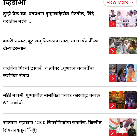
व्हिडीओ
View More
तुम्ही वेळ घ्या, पंतप्रधान तुम्हालादेखील भेटतील; शिंदे
गटातील बड्या...
बापरे! चप्पल, बूट अन् चिखलाचा मारा; ममता बॅनर्जींच्या
दौऱ्यादरम्यान
जरांगेंना मिरची लागली, ते हवेवर...गुणरत्न सदावर्तेंचा
जरांगेंवर संताप
मोठी बातमी! पुण्यातील नामांकित पबवर कारवाई; तब्बल
62 जणांची...
रक्तदान महादान! 1200 शिवसैनिकांचा समावेश; दिल्लीत
शिवसेनेकडून 'सिंदुर'