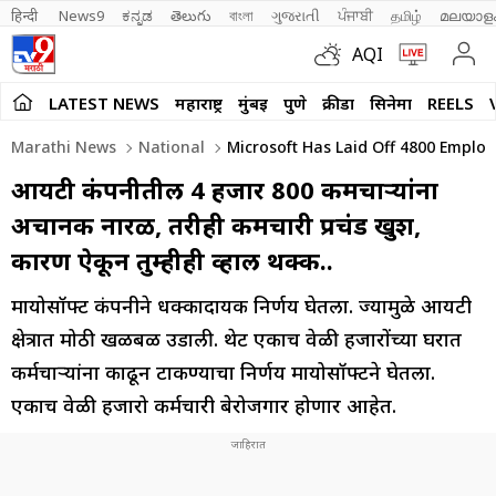
हिन्दी 
News9
ಕನ್ನಡ
తెలుగు
বাংলা
ગુજરાતી
ਪੰਜਾਬੀ
தமிழ்
മലയാള
AQI
LATEST NEWS
महाराष्ट्र
मुंबई
पुणे
क्रीडा
सिनेमा
REELS
Marathi News
National
Microsoft Has Laid Off 4800 Emplo
आयटी कंपनीतील 4 हजार 800 कर्मचाऱ्यांना
अचानक नारळ, तरीही कर्मचारी प्रचंड खुश,
कारण ऐकून तुम्हीही व्हाल थक्क..
मायक्रोसॉफ्ट कंपनीने धक्कादायक निर्णय घेतला. ज्यामुळे आयटी
क्षेत्रात मोठी खळबळ उडाली. थेट एकाच वेळी हजारोंच्या घरात
कर्मचाऱ्यांना काढून टाकण्याचा निर्णय मायक्रोसॉफ्टने घेतला.
एकाच वेळी हजारो कर्मचारी बेरोजगार होणार आहेत.