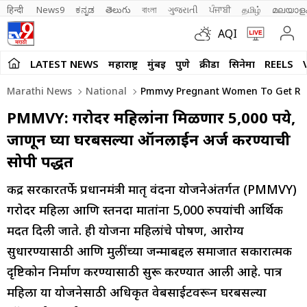
हिन्दी 
News9
ಕನ್ನಡ
తెలుగు
বাংলা
ગુજરાતી
ਪੰਜਾਬੀ
தமிழ்
മലയാള
AQI
LATEST NEWS
महाराष्ट्र
मुंबई
पुणे
क्रीडा
सिनेमा
REELS
Marathi News
National
Pmmvy Pregnant Women To Get Rs 50
PMMVY: गरोदर महिलांना मिळणार 5,000 रुपये,
जाणून घ्या घरबसल्या ऑनलाईन अर्ज करण्याची
सोपी पद्धत
केंद्र सरकारतर्फे प्रधानमंत्री मातृ वंदना योजनेअंतर्गत (PMMVY)
गरोदर महिला आणि स्तनदा मातांना 5,000 रुपयांची आर्थिक
मदत दिली जाते. ही योजना महिलांचे पोषण, आरोग्य
सुधारण्यासाठी आणि मुलींच्या जन्माबद्दल समाजात सकारात्मक
दृष्टिकोन निर्माण करण्यासाठी सुरू करण्यात आली आहे. पात्र
महिला या योजनेसाठी अधिकृत वेबसाईटवरून घरबसल्या