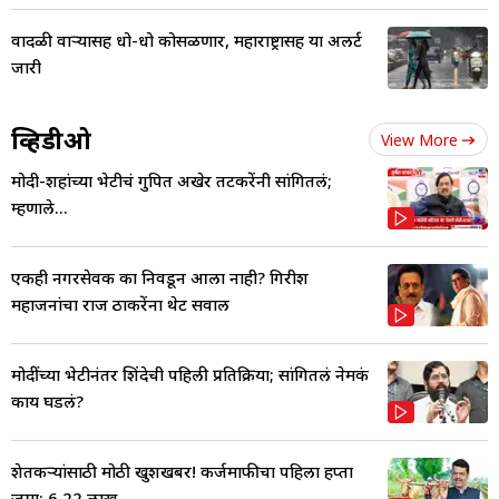
वादळी वाऱ्यासह धो-धो कोसळणार, महाराष्ट्रासह या अलर्ट
जारी
व्हिडीओ
View More
मोदी-शहांच्या भेटीचं गुपित अखेर तटकरेंनी सांगितलं;
म्हणाले...
एकही नगरसेवक का निवडून आला नाही? गिरीश
महाजनांचा राज ठाकरेंना थेट सवाल
मोदींच्या भेटीनंतर शिंदेची पहिली प्रतिक्रिया; सांगितलं नेमकं
काय घडलं?
शेतकऱ्यांसाठी मोठी खुशखबर! कर्जमाफीचा पहिला हप्ता
जमा; 6.22 लाख....