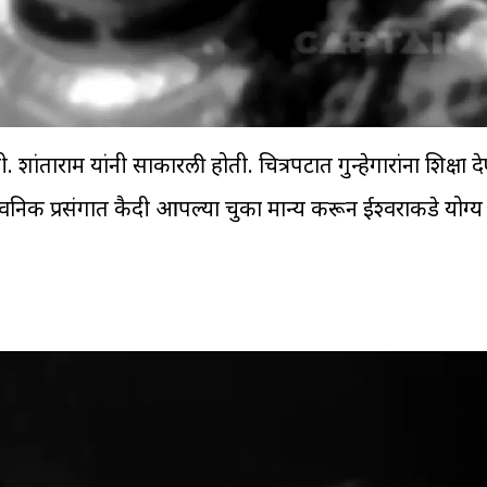
 शांताराम यांनी साकारली होती. चित्रपटात गुन्हेगारांना शिक्षा देण्य
िक प्रसंगात कैदी आपल्या चुका मान्य करून ईश्वराकडे योग्य म