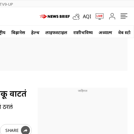
TV9-UP
AQI
्रीय
बिझनेस
हेल्थ
लाईफस्टाईल
राशीभविष्य
अध्यात्म
वेब स्टोर
ऐकू वाटतं
ं ठरलं
SHARE