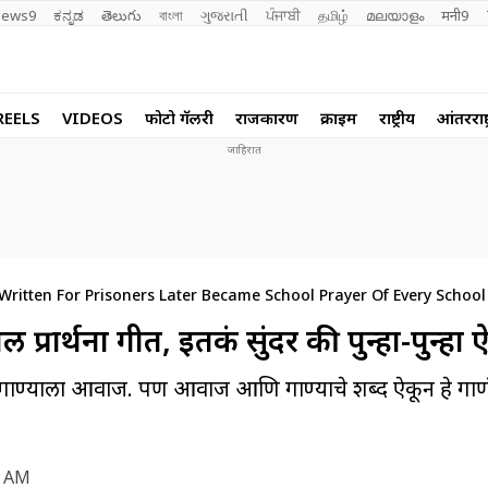
ews9
ಕನ್ನಡ
తెలుగు
বাংলা
ગુજરાતી
ਪੰਜਾਬੀ
தமிழ்
മലയാളം
मनी9
REELS
VIDEOS
फोटो गॅलरी
राजकारण
क्राईम
राष्ट्रीय
आंतरराष्ट
itten For Prisoners Later Became School Prayer Of Every School
प्रार्थना गीत, इतकं सुंदर की पुन्हा-पुन्हा 
िलेला गाण्याला आवाज. पण आवाज आणि गाण्याचे शब्द ऐकून हे गाण
4 AM