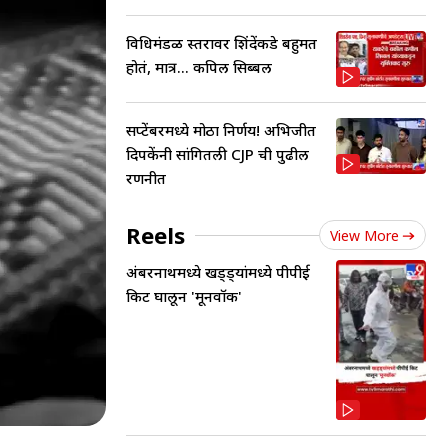
विधिमंडळ स्तरावर शिंदेंकडे बहुमत
होतं, मात्र... कपिल सिब्बल
सप्टेंबरमध्ये मोठा निर्णय! अभिजीत
दिपकेंनी सांगितली CJP ची पुढील
रणनीत
Reels
View More
अंबरनाथमध्ये खड्ड्यांमध्ये पीपीई
किट घालून 'मूनवॉक'