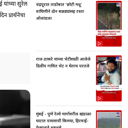
यांच्या सुरेल
चंद्रपूरात ताडोबात 'छोटी मधू'
वाघिणीने दोन बछड्यांसह रस्ता
 प्रार्थनेचा
ओलांडला
राज ठाकरे यांच्या भेटीसाठी आलेले
दिलीप गावित भेट न घेताच परतले
मुंबई - पुणे रेल्वे मार्गावरील खंडाळा
घाटात पावसाची किमया, हिरवाई-
फेसाळते धबधबे