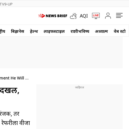
TV9-UP
AQI
्रीय
बिझनेस
हेल्थ
लाईफस्टाईल
राशीभविष्य
अध्यात्म
वेब स्टोर
ment He Will Be
ी दखल,
 रंजक, तर
का रेफरीला वीजा