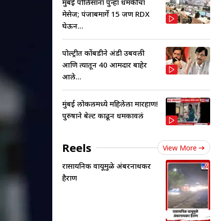
मुंबई पोलिसांना पुन्हा धमकीचा
मेसेज; पंजाबमार्गे 15 जण RDX
घेऊन...
पोल्ट्रीत कोंबडीने अंडी उबवली
आणि त्यातून 40 आमदार बाहेर
आले...
मुंबई लोकलमध्ये महिलेला मारहाण!
पुरुषाने बेल्ट काढून धमकावलं
Reels
View More
रासायनिक वायूमुळे अंबरनाथकर
हैराण