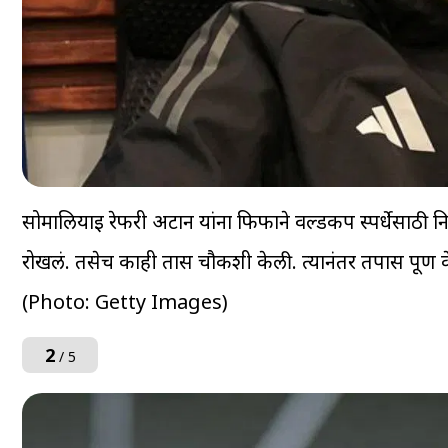
सोमालियाई रेफरी अर्टान यांना फिफाने वर्ल्डकप स्पर्धेसाठी 
रोखलं. तसेच काही तास चौकशी केली. त्यानंतर तपास पूर्ण केल
(Photo: Getty Images)
2
/ 5