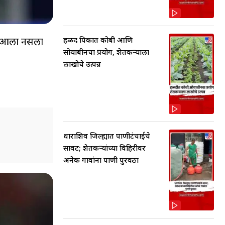
ेता आला नसला
हळद पिकात कोबी आणि
सोयाबीनचा प्रयोग, शेतकर्‍याला
लाखोचे उत्पन्न
धाराशिव जिल्ह्यात पाणीटंचाईचे
सावट; शेतकऱ्यांच्या विहिरीवर
अनेक गावांना पाणी पुरवठा