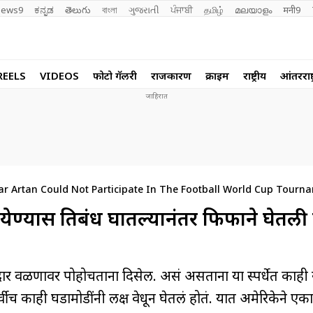
ews9
ಕನ್ನಡ
తెలుగు
বাংলা
ગુજરાતી
ਪੰਜਾਬੀ
தமிழ்
മലയാളം
मनी9
REELS
VIDEOS
फोटो गॅलरी
राजकारण
क्राईम
राष्ट्रीय
आंतरराष्ट
r Artan Could Not Participate In The Football World Cup Tourna
ण्यास प्रतिबंध घातल्यानंतर फिफाने घेतल
गतदार वळणावर पोहोचताना दिसेल. असं असताना या स्पर्धेत काही
ूर्वीच काही घडामोडींनी लक्ष वेधून घेतलं होतं. यात अमेरिकेने ए