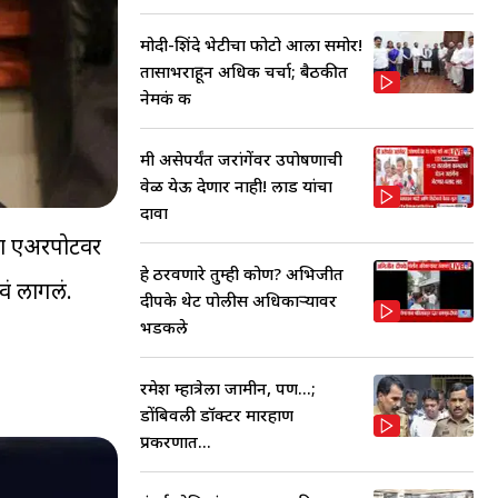
मोदी-शिंदे भेटीचा फोटो आला समोर!
तासाभराहून अधिक चर्चा; बैठकीत
नेमकं क
मी असेपर्यंत जरांगेंवर उपोषणाची
वेळ येऊ देणार नाही! लाड यांचा
दावा
ना एअरपोर्टवर
हे ठरवणारे तुम्ही कोण? अभिजीत
वं लागलं.
दीपके थेट पोलीस अधिकाऱ्यावर
भडकले
रमेश म्हात्रेला जामीन, पण...;
डोंबिवली डॉक्टर मारहाण
प्रकरणात...