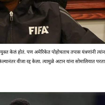
नियुक्त केलं होतं. पण अमेरिकेत पोहोचताच तपास यंत्रणांनी त्यां
्यानंतर वीजा रद्द केला. त्यामुळे अर्टान यांना सोमालियात परता