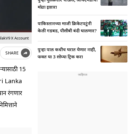
मोठा इशारा
पाकिस्तानच्या माजी क्रिकेटपटूंनी
केली गडबड, पीसीबी बंदी घालणार?
ilakV9 X Account
पुन्हा पाल कधीच घरात येणार नाही,
SHARE
फक्त या 3 सोप्या ट्रिक करा
ौऱ्यासाठी 15
Sri Lanka
यान रंगणार
मित्ताने