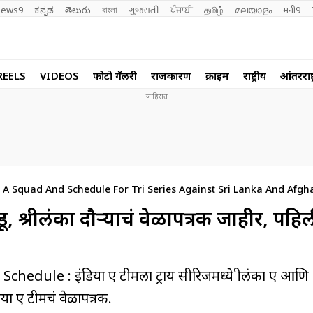
ews9
ಕನ್ನಡ
తెలుగు
বাংলা
ગુજરાતી
ਪੰਜਾਬੀ
தமிழ்
മലയാളം
मनी9
REELS
VIDEOS
फोटो गॅलरी
राजकारण
क्राईम
राष्ट्रीय
आंतरराष्ट
 A Squad And Schedule For Tri Series Against Sri Lanka And Afgh
ू, श्रीलंका दौऱ्याचं वेळापत्रक जाहीर, पहि
dule : इंडिया ए टीमला ट्राय सीरिजमध्ये श्रीलंका ए आण
िया ए टीमचं वेळापत्रक.