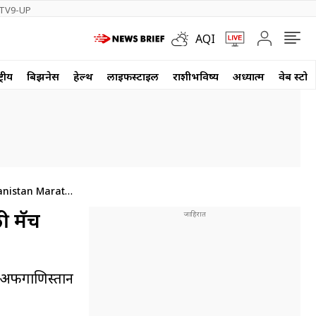
TV9-UP
AQI
्रीय
बिझनेस
हेल्थ
लाईफस्टाईल
राशीभविष्य
अध्यात्म
वेब स्टोर
anistan Marathi
ली मॅच
ि अफगाणिस्तान