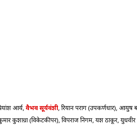
रियांश आर्य,
वैभव सूर्यवंशी
, रियान पराग (उपकर्णधार), आयुष ब
र), कुमार कुशाग्रा (विकेटकीपर), विपराज निगम, यश ठाकूर, युधवीर