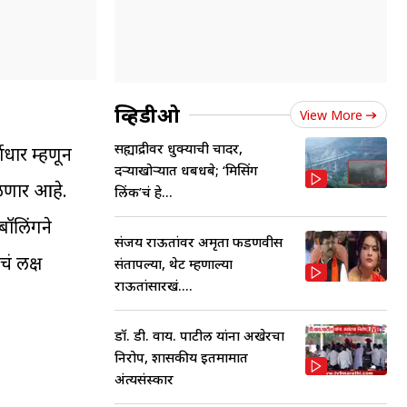
व्हिडीओ
View More
सह्याद्रीवर धुक्याची चादर,
णधार म्हणून
दऱ्याखोऱ्यात धबधबे; ‘मिसिंग
ेळणार आहे.
लिंक’चं हे...
बॉलिंगने
संजय राऊतांवर अमृता फडणवीस
ं लक्ष
संतापल्या, थेट म्हणाल्या
राऊतांसारखं....
डॉ. डी. वाय. पाटील यांना अखेरचा
निरोप, शासकीय इतमामात
अंत्यसंस्कार