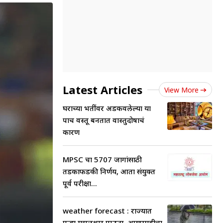
Latest Articles
View More
घराच्या भिंतींवर अडकवलेल्या या
पाच वस्तू बनतात वास्तुदोषाचं
कारण
MPSC चा 5707 जागांसाठी
तडकाफडकी निर्णय, आता संयुक्त
पूर्व परीक्षा...
weather forecast : राज्यात
पुन्हा मुसळधार पाऊस, आयएमडीचा