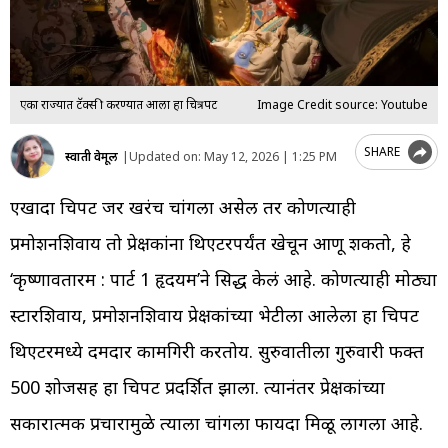
एका राज्यात टॅक्स फ्री करण्यात आला हा चित्रपट
Image Credit source: Youtube
SHARE
स्वाती वेमूल
|
Updated on:
May 12, 2026 | 1:25 PM
एखादा चित्रपट जर खरंच चांगला असेल तर कोणत्याही
प्रमोशनशिवाय तो प्रेक्षकांना थिएटरपर्यंत खेचून आणू शकतो, हे
‘कृष्णावतारम : पार्ट 1 हृदयम’ने सिद्ध केलं आहे. कोणत्याही मोठ्या
स्टारशिवाय, प्रमोशनशिवाय प्रेक्षकांच्या भेटीला आलेला हा चित्रपट
थिएटरमध्ये दमदार कामगिरी करतोय. सुरुवातीला गुरुवारी फक्त
500 शोजसह हा चित्रपट प्रदर्शित झाला. त्यानंतर प्रेक्षकांच्या
सकारात्मक प्रचारामुळे त्याला चांगला फायदा मिळू लागला आहे.