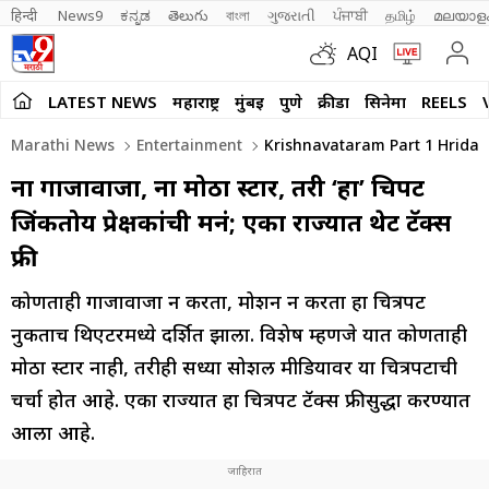
हिन्दी 
News9
ಕನ್ನಡ
తెలుగు
বাংলা
ગુજરાતી
ਪੰਜਾਬੀ
தமிழ்
മലയാള
AQI
LATEST NEWS
महाराष्ट्र
मुंबई
पुणे
क्रीडा
सिनेमा
REELS
Marathi News
Entertainment
Krishnavataram Part 1 Hridaya
ना गाजावाजा, ना मोठा स्टार, तरी ‘हा’ चित्रपट
जिंकतोय प्रेक्षकांची मनं; एका राज्यात थेट टॅक्स
फ्री
कोणताही गाजावाजा न करता, प्रमोशन न करता हा चित्रपट
नुकताच थिएटरमध्ये प्रदर्शित झाला. विशेष म्हणजे यात कोणताही
मोठा स्टार नाही, तरीही सध्या सोशल मीडियावर या चित्रपटाची
चर्चा होत आहे. एका राज्यात हा चित्रपट टॅक्स फ्रीसुद्धा करण्यात
आला आहे.