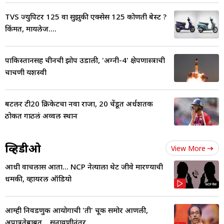
TVS ज्युपिटर 125 वा सुझुकी एक्सेस 125 कोणती बेस्ट ?
किंमत, मायलेज....
पाकिस्तानसह चीनची झोप उडाली, 'अग्नी-4' क्षेपणास्त्राची
चाचणी यशस्वी
बटलर टी20 क्रिकेटचा नवा राजा, 20 चेंडूत अर्धशतक
ठोकत गाठलं अव्वल स्थान
व्हिडीओ
View More
आधी वाचलास आता... NCP नेत्याला थेट जीवे मारण्याची
धमकी, व्हायरल ऑडियो
आम्ही निवडणुक आयोगाची 'ती' चूक समोर आणली,
अपात्रतेबाबत... सुनावणीनंतर