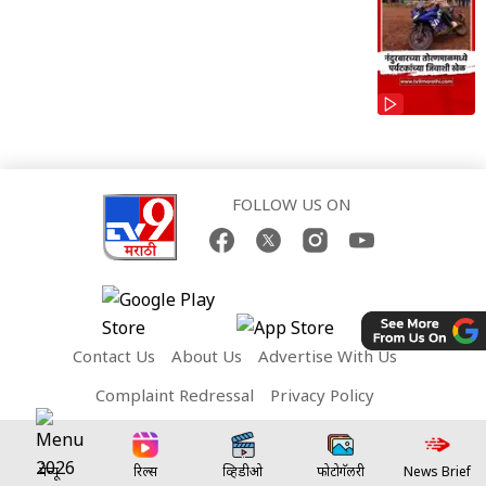
FOLLOW US ON
Contact Us
About Us
Advertise With Us
Complaint Redressal
Privacy Policy
Terms and Conditions
मेन्यू
रिल्स
व्हिडीओ
फोटोगॅलरी
News Brief
Network Sites: