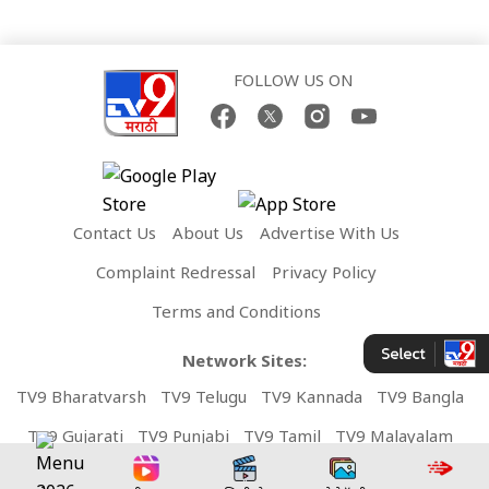
FOLLOW US ON
Contact Us
About Us
Advertise With Us
Complaint Redressal
Privacy Policy
Terms and Conditions
Network Sites:
TV9 Bharatvarsh
TV9 Telugu
TV9 Kannada
TV9 Bangla
TV9 Gujarati
TV9 Punjabi
TV9 Tamil
TV9 Malayalam
TV9 UP
News9 LIVE
Money9 LIVE