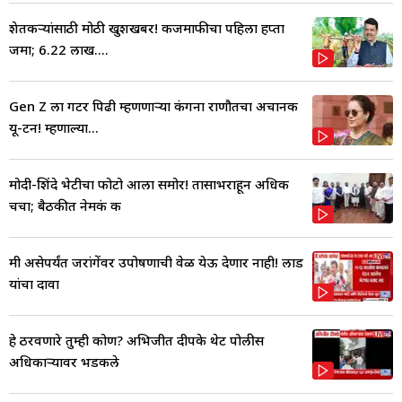
शेतकऱ्यांसाठी मोठी खुशखबर! कर्जमाफीचा पहिला हप्ता
जमा; 6.22 लाख....
Gen Z ला गटर पिढी म्हणणाऱ्या कंगना राणौतचा अचानक
यू-टर्न! म्हणाल्या...
मोदी-शिंदे भेटीचा फोटो आला समोर! तासाभराहून अधिक
चर्चा; बैठकीत नेमकं क
मी असेपर्यंत जरांगेंवर उपोषणाची वेळ येऊ देणार नाही! लाड
यांचा दावा
हे ठरवणारे तुम्ही कोण? अभिजीत दीपके थेट पोलीस
अधिकाऱ्यावर भडकले