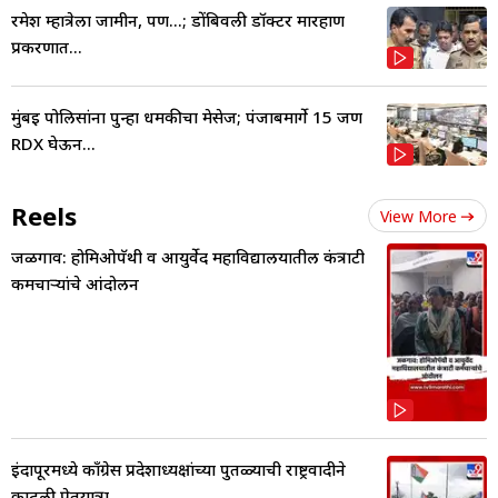
रमेश म्हात्रेला जामीन, पण...; डोंबिवली डॉक्टर मारहाण
प्रकरणात...
मुंबई पोलिसांना पुन्हा धमकीचा मेसेज; पंजाबमार्गे 15 जण
RDX घेऊन...
Reels
View More
जळगाव: होमिओपॅथी व आयुर्वेद महाविद्यालयातील कंत्राटी
कर्मचाऱ्यांचे आंदोलन
इंदापूरमध्ये काँग्रेस प्रदेशाध्यक्षांच्या पुतळ्याची राष्ट्रवादीने
काढली प्रेतयात्रा