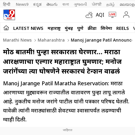
हिन्दी 
News9
ಕನ್ನಡ
తెలుగు
বাংলা
ગુજરાતી
ਪੰਜਾਬੀ
தமிழ்
മലയാള
AQI
LATEST NEWS
महाराष्ट्र
मुंबई
पुणे
क्रीडा
सिनेमा
REELS
Marathi News
Maharashtra
Manoj Jarange Patil Announces
मोठी बातमी! पुन्हा सरकारला घेरणार… मराठा
आरक्षणाचा एल्गार महाराष्ट्रात घुमणार; मनोज
जरांगेंच्या त्या घोषणेने सरकारचं टेन्शन वाढलं
Manoj Jarange Patil Maratha Reservation: मराठा
आरक्षणाच्या मुद्द्यावरून राज्यातील वातावरण पुन्हा तापू लागले
आहे. नुकतीच मनोज जरांगे पाटील यांनी पत्रकार परिषद घेतली.
यावेळी त्यांनी मराठ्यांसाठी शेवटच्या श्वासापर्यंत लढण्याची
ग्वाही दिली.