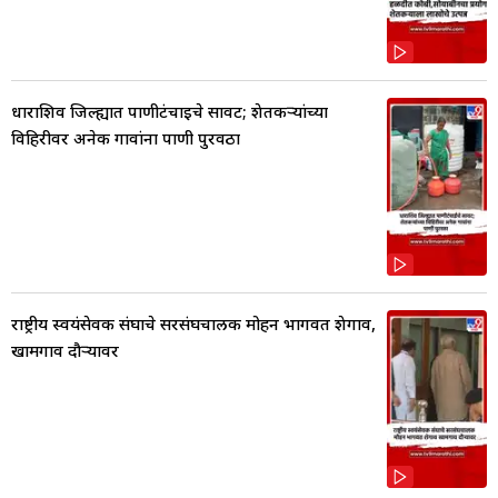
धाराशिव जिल्ह्यात पाणीटंचाईचे सावट; शेतकऱ्यांच्या
विहिरीवर अनेक गावांना पाणी पुरवठा
राष्ट्रीय स्वयंसेवक संघाचे सरसंघचालक मोहन भागवत शेगाव,
खामगाव दौऱ्यावर