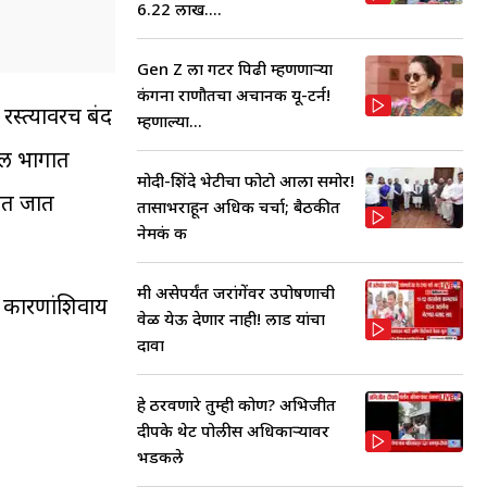
6.22 लाख....
Gen Z ला गटर पिढी म्हणणाऱ्या
कंगना राणौतचा अचानक यू-टर्न!
रस्त्यावरच बंद
म्हणाल्या...
खल भागात
मोदी-शिंदे भेटीचा फोटो आला समोर!
ंबत जात
तासाभराहून अधिक चर्चा; बैठकीत
नेमकं क
मी असेपर्यंत जरांगेंवर उपोषणाची
क कारणांशिवाय
वेळ येऊ देणार नाही! लाड यांचा
दावा
हे ठरवणारे तुम्ही कोण? अभिजीत
दीपके थेट पोलीस अधिकाऱ्यावर
भडकले