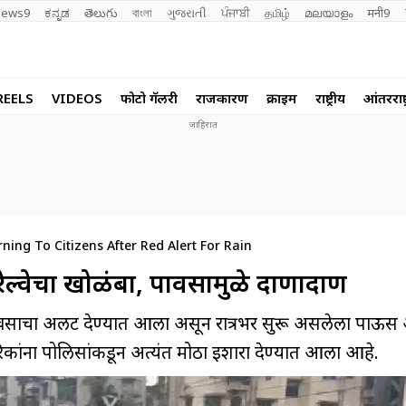
ews9
ಕನ್ನಡ
తెలుగు
বাংলা
ગુજરાતી
ਪੰਜਾਬੀ
தமிழ்
മലയാളം
मनी9
REELS
VIDEOS
फोटो गॅलरी
राजकारण
क्राईम
राष्ट्रीय
आंतरराष्ट
ing To Citizens After Red Alert For Rain
रेल्वेचा खोळंबा, पावसामुळे दाणादाण
चा अलर्ट देण्यात आला असून रात्रभर सुरू असलेला पाऊस 
िकांना पोलिसांकडून अत्यंत मोठा इशारा देण्यात आला आहे.