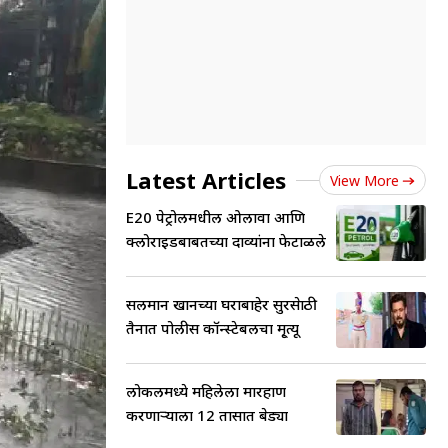
Latest Articles
View More
E20 पेट्रोलमधील ओलावा आणि
क्लोराइडबाबतच्या दाव्यांना फेटाळले
सलमान खानच्या घराबाहेर सुरक्षेसाठी
तैनात पोलीस कॉन्स्टेबलचा मृ्त्यू
लोकलमध्ये महिलेला मारहाण
करणाऱ्याला 12 तासात बेड्या