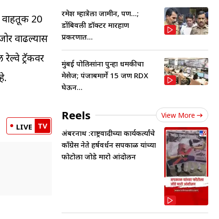
रमेश म्हात्रेला जामीन, पण...;
कल वाहतूक 20
डोंबिवली डॉक्टर मारहाण
प्रकरणात...
 जोर वाढल्यास
ेल्वे ट्रॅकवर
मुंबई पोलिसांना पुन्हा धमकीचा
मेसेज; पंजाबमार्गे 15 जण RDX
े.
घेऊन...
Reels
View More
TV
LIVE
अंबरनाथ :राष्ट्रवादीच्या कार्यकर्त्यांचे
काँग्रेस नेते हर्षवर्धन सपकाळ यांच्या
फोटोला जोडे मारो आंदोलन