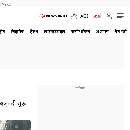
TV9-UP
AQI
्रीय
बिझनेस
हेल्थ
लाईफस्टाईल
राशीभविष्य
अध्यात्म
वेब स्टोर
अजूनही सुरू