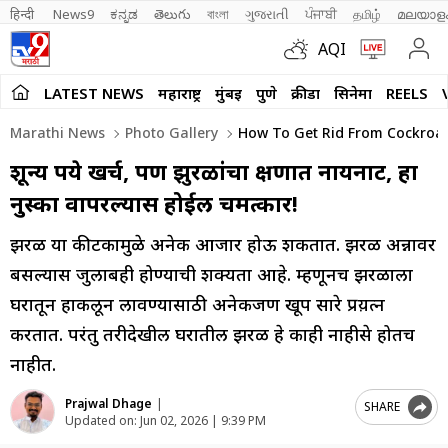
हिन्दी 
News9
ಕನ್ನಡ
తెలుగు
বাংলা
ગુજરાતી
ਪੰਜਾਬੀ
தமிழ்
മലയാള
AQI
LATEST NEWS
महाराष्ट्र
मुंबई
पुणे
क्रीडा
सिनेमा
REELS
Marathi News
Photo Gallery
How To Get Rid From Cockroa
शून्य रुपये खर्च, पण झुरळांचा क्षणात नायनाट, हा
नुस्का वापरल्यास होईल चमत्कार!
झुरळ या कीटकामुळे अनेक आजार होऊ शकतात. झुरळ अन्नावर
बसल्यास जुलाबही होण्याची शक्यता आहे. म्हणूनच झुरळाला
घरातून हाकलून लावण्यासाठी अनेकजण खूप सारे प्रय़त्न
करतात. परंतु तरीदेखील घरातील झुरळ हे काही नाहीसे होतच
नाहीत.
Prajwal Dhage
|
SHARE
Updated on:
Jun 02, 2026 | 9:39 PM