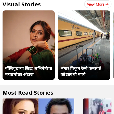
Visual Stories
View More
बॉलिवूडच्या प्रसिद्ध अभिनेत्रीचा
भंगार विकून रेल्वे कमावते
मराठमोळा अंदाज
कोट्यवधी रुपये
Most Read Stories