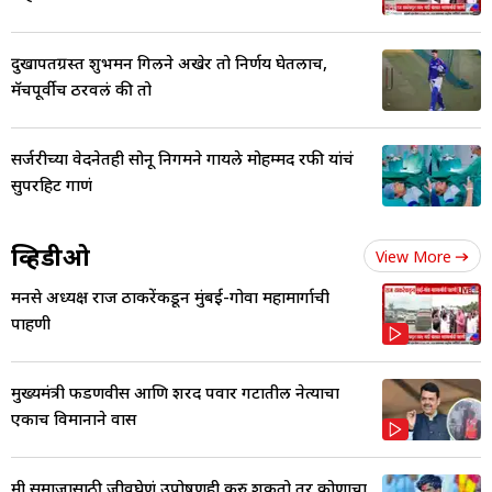
दुखापतग्रस्त शुभमन गिलने अखेर तो निर्णय घेतलाच,
मॅचपूर्वीच ठरवलं की तो
सर्जरीच्या वेदनेतही सोनू निगमने गायले मोहम्मद रफी यांचं
सुपरहिट गाणं
व्हिडीओ
View More
मनसे अध्यक्ष राज ठाकरेंकडून मुंबई-गोवा महामार्गाची
पाहणी
मुख्यमंत्री फडणवीस आणि शरद पवार गटातील नेत्याचा
एकाच विमानाने प्रवास
मी समाजासाठी जीवघेणं उपोषणही करु शकतो तर कोणाचा