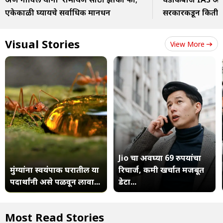
एकेकाळी घ्यायचे सर्वाधिक मानधन
सरकारकडून किती 
Visual Stories
View More
Jio चा अवघ्या 69 रुपयांचा
मुंग्यांना स्वयंपाक घरातील या
रिचार्ज, कमी खर्चात मजबूत
पदार्थांनी असे पळवून लावा...
डेटा...
Most Read Stories