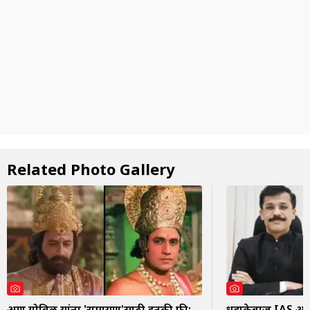
Related Photo Gallery
अरुण गोविल यांना 'रामायण'साठी इतकी फी;
धडाकेबाज IAS अधिक