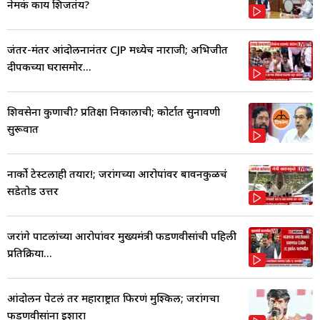
नेमकं काय शिजतंय?
जंतर-मंतर आंदोलनानंतर CJP मध्येच नाराजी; अभिजीत
दीपकेंच्या घरासमोर...
शिवसेना कुणाची? प्रतिक्षा निकालाची; कोर्टात सुनावणी
सुरूवात
नार्को टेस्टलाही तयार!; जरांगेंच्या आरोपांवर बावनकुळेंचं
सडेतोड उत्तर
जरांगे पाटलांच्या आरोपांवर मुख्यमंत्री फडणवीसांची पहिली
प्रतिक्रिया...
आंदोलन पेटलं तर महाराष्ट्रात फिरणं मुश्किल; जरांगेंचा
फडणवीसांना इशारा