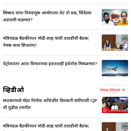
सिब्बल यांचा निवडणूक आयोगाला थेट तो प्रश्न, शिंदेच्या
अडचणी वाढणार?
मंत्रिमंडळ बैठकीनंतर मोदी-शाह यांची तातडीची बैठक;
नेमकं काय शिजतंय?
पेट्रोलनंतर आता विमानाच्या इंधनातही इथेनॉल मिसळणार?
व्हिडीओ
View More
सप्टेंबरमध्ये मोठा निर्णय! अभिजीत दिपकेंनी सांगितली CJP
ची पुढील रणनीत
मंत्रिमंडळ बैठकीनंतर मोदी-शाह यांची तातडीची बैठक;