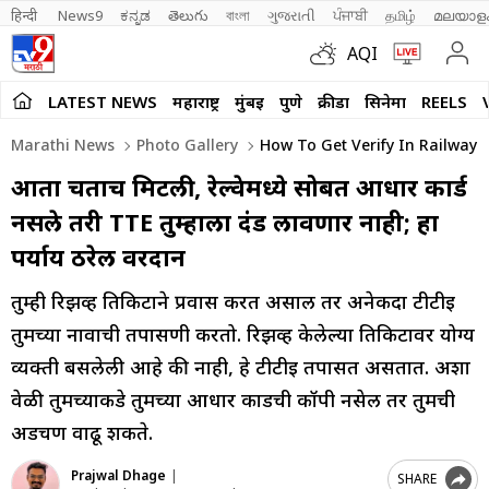
हिन्दी 
News9
ಕನ್ನಡ
తెలుగు
বাংলা
ગુજરાતી
ਪੰਜਾਬੀ
தமிழ்
മലയാള
AQI
LATEST NEWS
महाराष्ट्र
मुंबई
पुणे
क्रीडा
सिनेमा
REELS
Marathi News
Photo Gallery
How To Get Verify In Railway 
आता चिंताच मिटली, रेल्वेमध्ये सोबत आधार कार्ड
नसले तरी TTE तुम्हाला दंड लावणार नाही; हा
पर्याय ठरेल वरदान
तुम्ही रिझर्व्ह तिकिटाने प्रवास करत असाल तर अनेकदा टीटीई
तुमच्या नावाची तपासणी करतो. रिझर्व्ह केलेल्या तिकिटावर योग्य
व्यक्ती बसलेली आहे की नाही, हे टीटीई तपासत असतात. अशा
वेळी तुमच्याकडे तुमच्या आधार कार्डची कॉपी नसेल तर तुमची
अडचण वाढू शकते.
Prajwal Dhage
|
SHARE