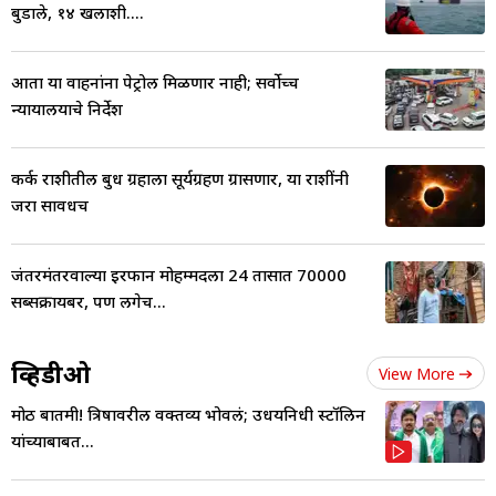
बुडाले, १४ खलाशी....
आता या वाहनांना पेट्रोल मिळणार नाही; सर्वोच्च
न्यायालयाचे निर्देश
कर्क राशीतील बुध ग्रहाला सूर्यग्रहण ग्रासणार, या राशींनी
जरा सावधच
जंतरमंतरवाल्या इरफान मोहम्मदला 24 तासात 70000
सब्सक्रायबर, पण लगेच...
व्हिडीओ
View More
मोठी बातमी! त्रिषावरील वक्तव्य भोवलं; उधयनिधी स्टॉलिन
यांच्याबाबत...