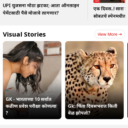
UPI युजर्सना मोठा झटका; आता ऑनलाइन
एक दिवस..! सारा त
पेमेंटसाठी पैसे मोजावे लागणार?
सोबतचे स्पेनमधील 
Visual Stories
View More
GK - भारताच्या 10 सर्वात
कठीण प्रवेश परीक्षा कोणत्या
Gk: चिंता दिवसभरात किती
?
वेळ झोपतो?