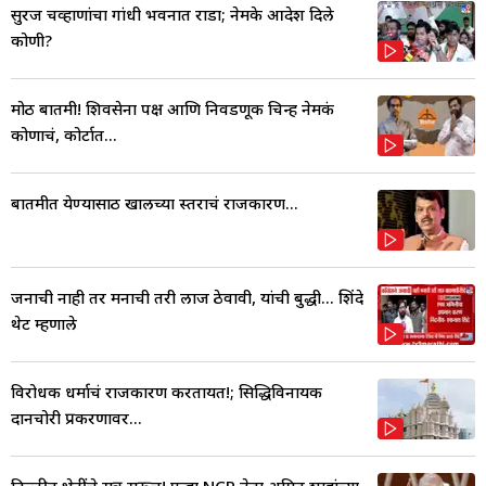
सुरज चव्हाणांचा गांधी भवनात राडा; नेमके आदेश दिले
कोणी?
मोठी बातमी! शिवसेना पक्ष आणि निवडणूक चिन्ह नेमकं
कोणाचं, कोर्टात...
बातमीत येण्यासाठी खालच्या स्तराचं राजकारण...
जनाची नाही तर मनाची तरी लाज ठेवावी, यांची बुद्धी... शिंदे
थेट म्हणाले
विरोधक धर्माचं राजकारण करतायत!; सिद्धिविनायक
दानचोरी प्रकरणावर...
दिल्लीत भेटींचे सत्र सुरूच! पुन्हा NCP नेता अमित शाहांच्या