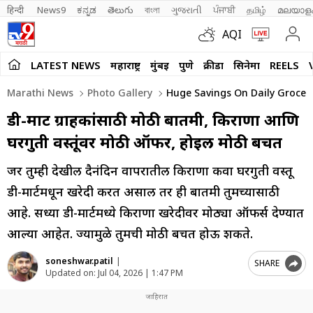
हिन्दी 
News9
ಕನ್ನಡ
తెలుగు
বাংলা
ગુજરાતી
ਪੰਜਾਬੀ
தமிழ்
മലയാള
AQI
LATEST NEWS
महाराष्ट्र
मुंबई
पुणे
क्रीडा
सिनेमा
REELS
Marathi News
Photo Gallery
Huge Savings On Daily Grocer
डी-मार्ट ग्राहकांसाठी मोठी बातमी, किराणा आणि
घरगुती वस्तूंवर मोठी ऑफर, होईल मोठी बचत
जर तुम्ही देखील दैनंदिन वापरातील किराणा किंवा घरगुती वस्तू
डी-मार्टमधून खरेदी करत असाल तर ही बातमी तुमच्यासाठी
आहे. सध्या डी-मार्टमध्ये किराणा खरेदीवर मोठ्या ऑफर्स देण्यात
आल्या आहेत. ज्यामुळे तुमची मोठी बचत होऊ शकते.
soneshwar.patil
|
SHARE
Updated on:
Jul 04, 2026 | 1:47 PM