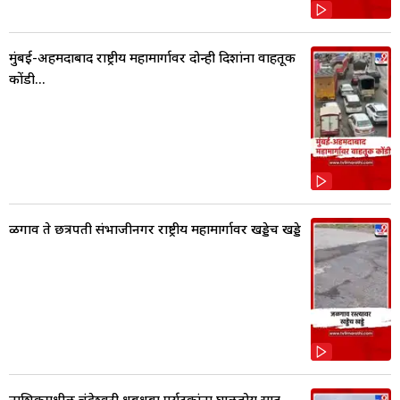
मुंबई-अहमदाबाद राष्ट्रीय महामार्गावर दोन्ही दिशांना वाहतूक
कोंडी...
ळगाव ते छत्रपती संभाजीनगर राष्ट्रीय महामार्गावर खड्डेच खड्डे
नाशिकमधील चंद्रेश्वरी धबधबा पर्यटकांना घालतोय साद