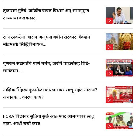
तुकाराम मुंढेंचं ‘कॉक्रोच’बाबत विधान अन् सभागृहात
टाळ्यांचा कडकडाट,
राज ठाकरेंचा आरोप अन् फडणवीस सरकार ॲक्शन
मोडमध्ये! सिद्धिविनायक...
गुणरत्न सदावर्तेंचं गाणं चर्चेत; जरांगे पाटलांसह शिंदे-
सामंतांना....
नाशिक सिंहस्थ कुंभमेळा कारभारावर साधू-महंत नाराज?
अचानक... कारण काय?
FCRA बिलावर सुप्रिया सुळे आक्रमक; आमच्यावर लादू
नका, आधी चर्चा करा!