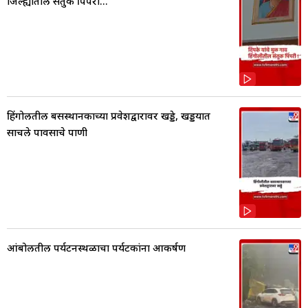
जिल्ह्यातील संतुक पिंपरी...
हिंगोलीतील बसस्थानकाच्या प्रवेशद्वारावर खड्डे, खड्डयात
साचले पावसाचे पाणी
आंबोलीतील पर्यटनस्थळाचा पर्यटकांना आकर्षण