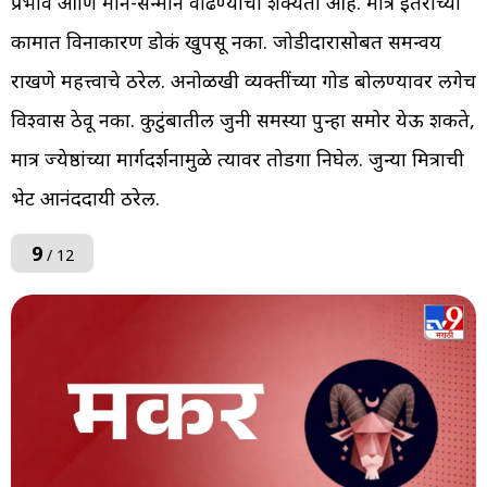
प्रभाव आणि मान-सन्मान वाढण्याची शक्यता आहे. मात्र इतरांच्या
कामात विनाकारण डोकं खुपसू नका. जोडीदारासोबत समन्वय
राखणे महत्त्वाचे ठरेल. अनोळखी व्यक्तींच्या गोड बोलण्यावर लगेच
विश्वास ठेवू नका. कुटुंबातील जुनी समस्या पुन्हा समोर येऊ शकते,
मात्र ज्येष्ठांच्या मार्गदर्शनामुळे त्यावर तोडगा निघेल. जुन्या मित्राची
भेट आनंददायी ठरेल.
9
/ 12