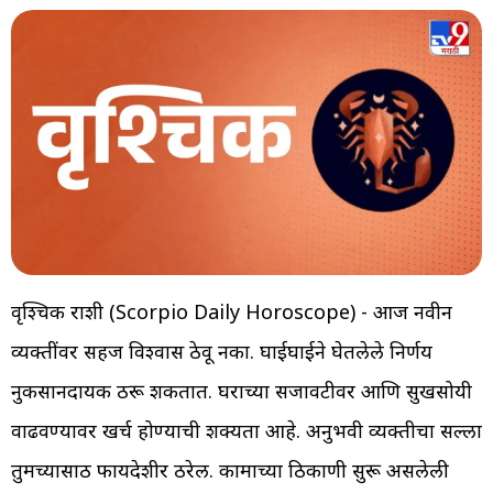
वृश्चिक राशी (Scorpio Daily Horoscope) - आज नवीन
व्यक्तींवर सहज विश्वास ठेवू नका. घाईघाईने घेतलेले निर्णय
नुकसानदायक ठरू शकतात. घराच्या सजावटीवर आणि सुखसोयी
वाढवण्यावर खर्च होण्याची शक्यता आहे. अनुभवी व्यक्तीचा सल्ला
तुमच्यासाठी फायदेशीर ठरेल. कामाच्या ठिकाणी सुरू असलेली