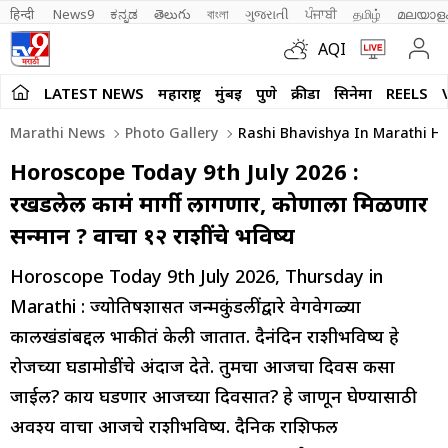
हिन्दी 
News9
ಕನ್ನಡ
తెలుగు
বাংলা
ગુજરાતી
ਪੰਜਾਬੀ
தமிழ்
മലയാള
AQI
LATEST NEWS
महाराष्ट्र
मुंबई
पुणे
क्रीडा
सिनेमा
REELS
Marathi News
Photo Gallery
Rashi Bhavishya In Marathi Hor
Horoscope Today 9th July 2026 :
रखडलेली कामं मार्गी लागणार, कोणाला मिळणार
सन्मान ? वाचा १२ राशींचे भविष्य
Horoscope Today 9th July 2026, Thursday in
Marathi : ज्योतिषशास्त्रात जन्मकुंडलींद्वारे वेगवेगळ्या
कालखंडांबद्दल भाकीतं केली जातात. दैनंदिन राशीभविष्य हे
रोजच्या घडामोडींचे अंदाज देते. तुमचा आजचा दिवस कसा
जाईल? काय घडणार आजच्या दिवसात? हे जाणून घेण्यासाठी
अवश्य वाचा आजचे राशीभविष्य. दैनिक राशिफल