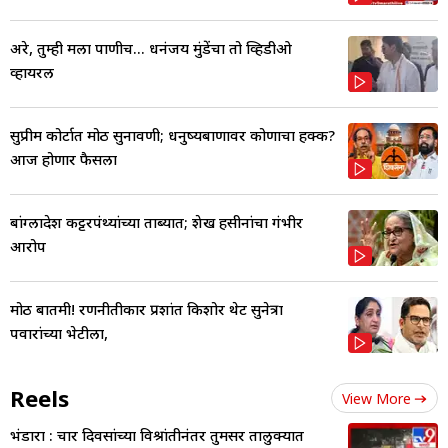
अरे, तुम्ही मला पाणीच... धनंजय मुंडेंचा तो व्हिडीओ
व्हायरल
सुप्रीम कोर्टात मोठी सुनावणी; धनुष्यबाणावर कोणाचा हक्क?
आज होणार फैसला
बांग्लादेश कट्टरपंथ्यांच्या ताब्यात; शेख हसीनांचा गंभीर
आरोप
मोठी बातमी! रणनीतीकार प्रशांत किशोर थेट सुनेत्रा
पवारांच्या भेटीला,
Reels
View More
भंडारा : चार दिवसांच्या विश्रांतीनंतर तुमसर तालुक्यात