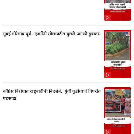
मुंबई गोरेगाव पूर्व - हार्मोनी सोसायटीत घुसले जंगली डुक्कर
काँग्रेस विरोधात राष्ट्रवादीची निदर्शने, 'गुंगी गुडीया'चे पिंपरीत
पडसाद!