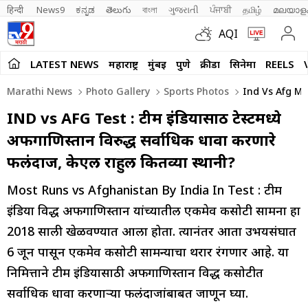
हिन्दी 
News9
ಕನ್ನಡ
తెలుగు
বাংলা
ગુજરાતી
ਪੰਜਾਬੀ
தமிழ்
മലയാള
AQI
LATEST NEWS
महाराष्ट्र
मुंबई
पुणे
क्रीडा
सिनेमा
REELS
Marathi News
Photo Gallery
Sports Photos
Ind Vs Afg Mo
IND vs AFG Test : टीम इंडियासाठी टेस्टमध्ये
अफगाणिस्तान विरुद्ध सर्वाधिक धावा करणारे
फलंदाज, केएल राहुल कितव्या स्थानी?
Most Runs vs Afghanistan By India In Test : टीम
इंडिया विरुद्ध अफगाणिस्तान यांच्यातील एकमेव कसोटी सामना हा
2018 साली खेळवण्यात आला होता. त्यानंतर आता उभयसंघात
6 जून पासून एकमेव कसोटी सामन्याचा थरार रंगणार आहे. या
निमित्ताने टीम इंडियासाठी अफगाणिस्तान विरुद्ध कसोटीत
सर्वाधिक धावा करणाऱ्या फलंदाजांबाबत जाणून घ्या.