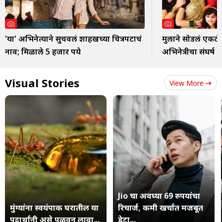
'या' अभिनेत्याने सुचवलं शाहरुखच्या चित्रपटाचं
मुलाने सोडलं एकटं..;
नाव; मिळाले 5 हजार रुपये
अभिनेत्रीचा संघर्ष
Visual Stories
View More
Jio चा अवघ्या 69 रुपयांचा
मुंग्यांना स्वयंपाक घरातील या
रिचार्ज, कमी खर्चात मजबूत
पदार्थांनी असे पळवून लावा...
डेटा...